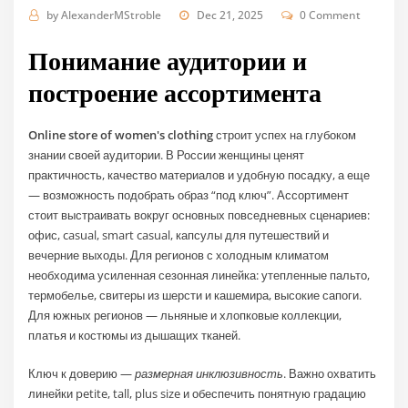
by
AlexanderMStroble
Dec 21, 2025
0 Comment
Понимание аудитории и
построение ассортимента
Online store of women's clothing
строит успех на глубоком
знании своей аудитории. В России женщины ценят
практичность, качество материалов и удобную посадку, а еще
— возможность подобрать образ “под ключ”. Ассортимент
стоит выстраивать вокруг основных повседневных сценариев:
офис, casual, smart casual, капсулы для путешествий и
вечерние выходы. Для регионов с холодным климатом
необходима усиленная сезонная линейка: утепленные пальто,
термобелье, свитеры из шерсти и кашемира, высокие сапоги.
Для южных регионов — льняные и хлопковые коллекции,
платья и костюмы из дышащих тканей.
Ключ к доверию —
размерная инклюзивность
. Важно охватить
линейки petite, tall, plus size и обеспечить понятную градацию