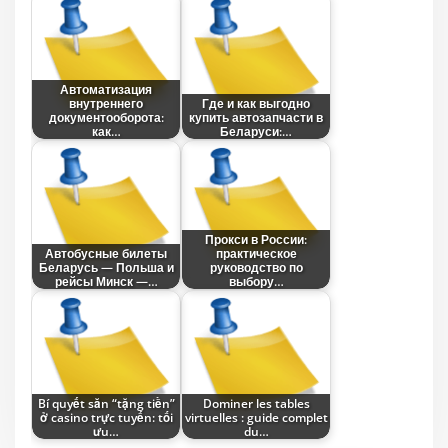
Автоматизация
внутреннего
Где и как выгодно
документооборота:
купить автозапчасти в
как…
Беларуси:…
Прокси в России:
Автобусные билеты
практическое
Беларусь — Польша и
руководство по
рейсы Минск —…
выбору…
Bí quyết săn “tặng tiền”
Dominer les tables
ở casino trực tuyến: tối
virtuelles : guide complet
ưu…
du…