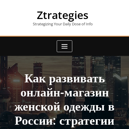
Skip
to
Ztrategies
content
Strategizing Your Daily Dose of Info
Как развивать
онлайн-магазин
женской одежды в
России: стратегии