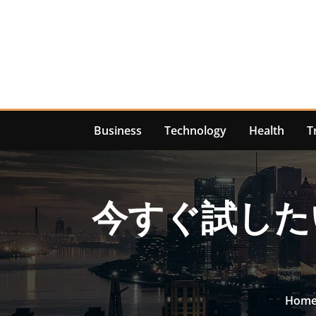
Skip
to
content
Business
Technology
Health
T
今すぐ試した
Hom