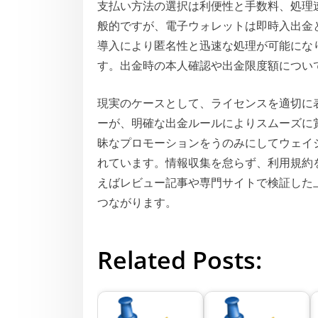
支払い方法の選択は利便性と手数料、処理
般的ですが、電子ウォレットは即時入出金
導入により匿名性と迅速な処理が可能にな
す。出金時の本人確認や出金限度額につい
現実のケースとして、ライセンスを適切に
ーが、明確な出金ルールによりスムーズに
昧なプロモーションをうのみにしてウェイ
れています。情報収集を怠らず、利用規約
えばレビュー記事や専門サイトで検証した
つながります。
Related Posts: