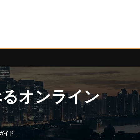
べるオンライン
ガイド