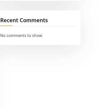
Recent Comments
No comments to show.