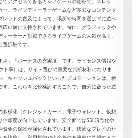
じてアクセスできるカジノゲームの総称で、スロッ
カー、ライブディーラーゲームなど多彩なコンテンツ
ブレットの普及によって、場所や時間を選ばずに遊べ
幅広い層に支持されています。特に、グラフィックや
ディーラーと対戦できるライブゲームの人気が高く、
な選択肢です。
すさ」「ボーナスの充実度」です。ライセンス情報や
アウト率）は、サイト選びの重要な判断材料になりま
ン、キャッシュバックといったプロモーションは、新
です。これらを比較検討することで、自分に合った遊
の多様化（クレジットカード、電子ウォレット、仮想
信頼度が向上しています。安全面ではSSL暗号化や
や資金の保護が強化されています。快適なプレイのた
トを比較し、利用規約や出金条件を事前に確認するこ