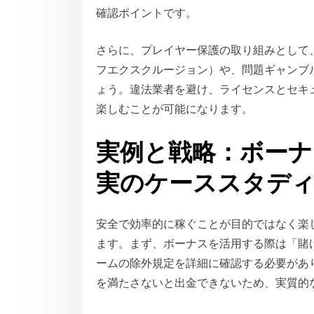
確認ポイントです。
さらに、プレイヤー保護の取り組みとして
フエクスクルージョン）や、問題ギャンブ
ょう。違法業者を避け、ライセンスとセキ
楽しむことが可能になります。
実例と戦略：ボーナ
実のケーススタデ
安全で効率的に稼ぐことが目的ではなく楽
ます。まず、ボーナスを活用する際は「賭
ームの除外規定を詳細に確認する必要があ
を満たさないと出金できないため、実質的