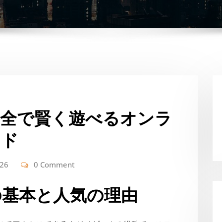
安全で賢く遊べるオンラ
イド
026
0 Comment
の基本と人気の理由