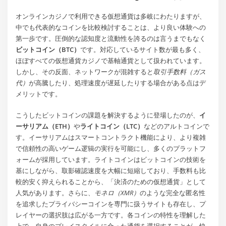
オンラインカジノで利用できる仮想通貨は多岐にわたりますが、
中でも代表的なコインを比較検討することは、より良い体験への
第一歩です。圧倒的な認知度と流動性を誇るのは言うまでもなく
ビットコイン（BTC）
です。対応しているサイト数が最も多く、
ほぼすべての仮想通貨カジノで基軸通貨として扱われています。
しかし、その反面、ネットワークが混雑すると
取引手数料（ガス
代）
が高騰したり、処理速度が遅延したりする場合がある点はデ
メリットです。
こうしたビットコインの課題を解決するように登場したのが、
イ
ーサリアム（ETH）
や
ライトコイン（LTC）
などのアルトコインで
す。イーサリアムはスマートコントラクト機能により、より複雑
で信頼性の高いゲーム逻辑の実行を可能にし、多くのプラットフ
ォームが採用しています。ライトコインはビットコインの技術を
基にしながら、取影確認速度を大幅に短縮しており、手数料も比
較的安く抑えられることから、「決済のための仮想通貨」として
人気があります。さらに、
モネロ（XMR）
のような完全な匿名性
を追求したプライバシーコインを専門に扱うサイトも存在し、プ
レイヤーの選択肢は広がる一方です。各コインの特性を理解した