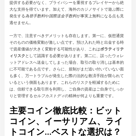
提供する必要がなく、プライバシーを重視するプレイヤーから絶
大な支持を得ています。加えて、海外のカジノサイトで遊ぶ際に
発生する
為替手数料
や
国際送金手数料
が事実上無料になる点も見
逃せません。
一方で、注意すべきデメリットも存在します。第一に、仮想通貨
そのものの価格変動が激しい点です。預け入れた時と出金する時
で資産価値が大きく変動する可能性があり、これは
ボラティリテ
ィリスク
として認識する必要があります。第二に、誤ったウォレ
ットアドレスへ送金してしまった場合、取引の取り消しは基本的
に不可能である点です。さらに、規制がまだ追い付いていない面
も多く、万一トラブルが発生した際の法的な救済手段が限られて
いるという側面もあります。これらのリスクを軽減するために
は、信頼できる取引所を利用し、ご自身の資産はご自身でしっか
りと管理する
セルフカストディ
の精神が何よりも重要です。
主要コイン徹底比較：ビット
コイン、イーサリアム、ライ
トコイン…ベストな選択は？