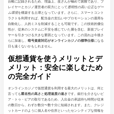
台帳に記録されるため、理論上、改ざんが極めて困難であり、プ
レイヤーとカジノ運営者の双方にとって
透明性の高い公正なゲー
ム環境
を構築する土壌となっています。さらに、スマートコント
ラクトを利用すれば、配当金の支払いやプロモーションの適用を
自動化し、人的ミスを削減することも可能です。この技術的優位
性が、従来のシステムに不安を感じていた層を含む、新規プレイ
ヤーを引きつける大きな要因となっています。この流れは今後さ
らに加速し、
暗号資産対応がオンラインカジノの標準仕様
になる
日も遠くないかもしれません。
仮想通貨を使うメリットとデ
メリット：安全に楽しむため
の完全ガイド
オンラインカジノで仮想通貨を利用する最大のメリットは、何と
言っても
匿名性の高さ
と
処理速度の速さ
です。銀行を介さないピ
ア・トゥ・ピアの取引であるため、入出金の承認待ち時間が従来
の数日から、わずか数分〜数十分に短縮されます。また、クレジ
ットカードのように個人名や住所といったセンシティブな情報を