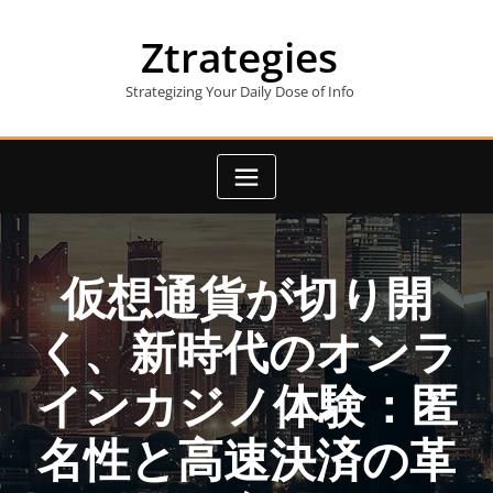
Skip
to
Ztrategies
content
Strategizing Your Daily Dose of Info
仮想通貨が切り開
く、新時代のオンラ
インカジノ体験：匿
名性と高速決済の革