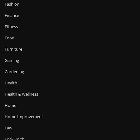
Fashion
Finance
Fitness
Food
Furniture
Gaming
Gardening
Health
Health & Wellness
Home
Home Improvement
Law
LockSmith