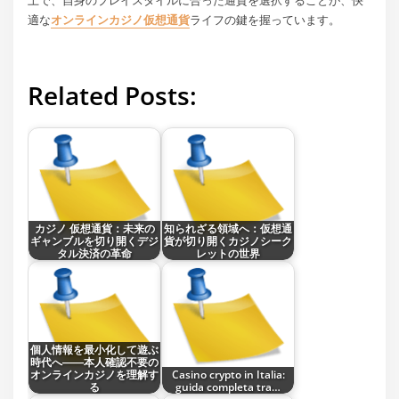
上で、自身のプレイスタイルに合った通貨を選択することが、快
適な
オンラインカジノ仮想通貨
ライフの鍵を握っています。
Related Posts:
カジノ 仮想通貨：未来の
知られざる領域へ：仮想通
ギャンブルを切り開くデジ
貨が切り開くカジノシーク
タル決済の革命
レットの世界
個人情報を最小化して遊ぶ
時代へ――本人確認不要の
オンラインカジノを理解す
Casino crypto in Italia:
る
guida completa tra…