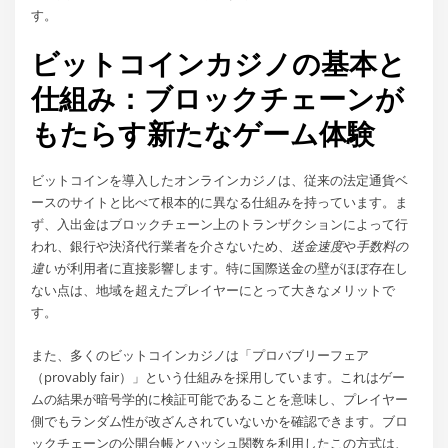
す。
ビットコインカジノの基本と
仕組み：ブロックチェーンが
もたらす新たなゲーム体験
ビットコインを導入したオンラインカジノは、従来の法定通貨ベ
ースのサイトと比べて根本的に異なる仕組みを持っています。ま
ず、入出金はブロックチェーン上のトランザクションによって行
われ、銀行や決済代行業者を介さないため、
送金速度
や
手数料の
違い
が利用者に直接影響します。特に国際送金の壁がほぼ存在し
ない点は、地域を超えたプレイヤーにとって大きなメリットで
す。
また、多くのビットコインカジノは「プロバブリーフェア
（provably fair）」という仕組みを採用しています。これはゲー
ムの結果が暗号学的に検証可能であることを意味し、プレイヤー
側でもランダム性が改ざんされていないかを確認できます。ブロ
ックチェーンの公開台帳とハッシュ関数を利用したこの方式は、