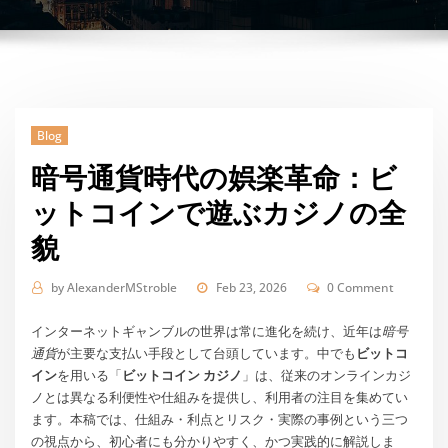
Blog
暗号通貨時代の娯楽革命：ビ
ットコインで遊ぶカジノの全
貌
by
AlexanderMStroble
Feb 23, 2026
0 Comment
インターネットギャンブルの世界は常に進化を続け、近年は
暗号
通貨
が主要な支払い手段として台頭しています。中でも
ビットコ
イン
を用いる「
ビットコイン カジノ
」は、従来のオンラインカジ
ノとは異なる利便性や仕組みを提供し、利用者の注目を集めてい
ます。本稿では、仕組み・利点とリスク・実際の事例という三つ
の視点から、初心者にも分かりやすく、かつ実践的に解説しま