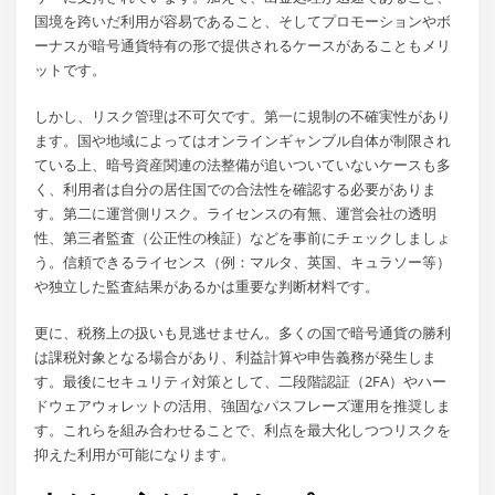
国境を跨いだ利用が容易であること、そしてプロモーションやボ
ーナスが暗号通貨特有の形で提供されるケースがあることもメリ
ットです。
しかし、リスク管理は不可欠です。第一に規制の不確実性があり
ます。国や地域によってはオンラインギャンブル自体が制限され
ている上、暗号資産関連の法整備が追いついていないケースも多
く、利用者は自分の居住国での合法性を確認する必要がありま
す。第二に運営側リスク。ライセンスの有無、運営会社の透明
性、第三者監査（公正性の検証）などを事前にチェックしましょ
う。信頼できるライセンス（例：マルタ、英国、キュラソー等）
や独立した監査結果があるかは重要な判断材料です。
更に、税務上の扱いも見逃せません。多くの国で暗号通貨の勝利
は課税対象となる場合があり、利益計算や申告義務が発生しま
す。最後にセキュリティ対策として、二段階認証（2FA）やハー
ドウェアウォレットの活用、強固なパスフレーズ運用を推奨しま
す。これらを組み合わせることで、利点を最大化しつつリスクを
抑えた利用が可能になります。