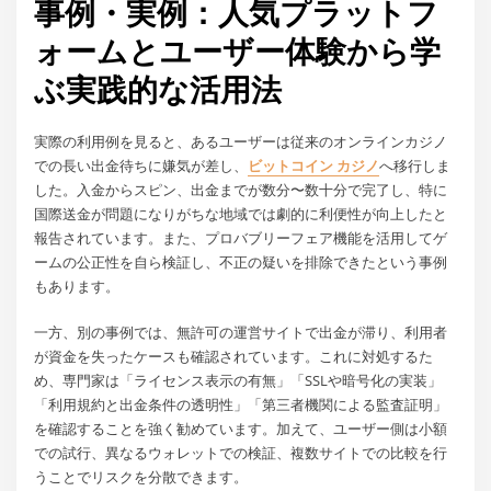
事例・実例：人気プラットフ
ォームとユーザー体験から学
ぶ実践的な活用法
実際の利用例を見ると、あるユーザーは従来のオンラインカジノ
での長い出金待ちに嫌気が差し、
ビットコイン カジノ
へ移行しま
した。入金からスピン、出金までが数分〜数十分で完了し、特に
国際送金が問題になりがちな地域では劇的に利便性が向上したと
報告されています。また、プロバブリーフェア機能を活用してゲ
ームの公正性を自ら検証し、不正の疑いを排除できたという事例
もあります。
一方、別の事例では、無許可の運営サイトで出金が滞り、利用者
が資金を失ったケースも確認されています。これに対処するた
め、専門家は「ライセンス表示の有無」「SSLや暗号化の実装」
「利用規約と出金条件の透明性」「第三者機関による監査証明」
を確認することを強く勧めています。加えて、ユーザー側は小額
での試行、異なるウォレットでの検証、複数サイトでの比較を行
うことでリスクを分散できます。