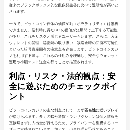
従来のブラックボックス的な乱数発生器に比べて透明性が高いと
されます。
一方で、ビットコイン自体の価値変動（ボラティリティ）は無視
できません。勝利時に得たBTCの価値が短期間で上下する可能性
があり、これをリスクと感じるユーザーもいます。さらに、入金
ウォレットの管理、秘密鍵の取り扱い、誤送金時の回復不可能性
といった暗号資産固有の注意点も存在します。ビットコインカジ
ノを利用する際は、これらの仕組みを理解し、安全なウォレット
運用や小額テスト送金を行うことが推奨されます。
利点・リスク・法的観点：安
全に遊ぶためのチェックポイ
ント
ビットコインカジノの主な利点として、まず
匿名性
に近いプレイ
が挙げられます。多くの暗号通貨トランザクションは個人情報を
直接晒さずに入出金が行えるため、プライバシーを重視するユー
ザーに支持されています。加えて、出金処理が迅速であること、