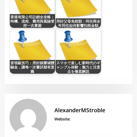
香港有限公司註銷全攻略：
時機、流程、費用與風險管
用好父母免稅額：同住與全
控一次掌握
年同住如何影響扣稅金額
首領級技巧：用好娛樂城體
スマホで楽しむ新時代のギ
驗金，讓每一次嘗試都有意
ャンブル体験：魅力と注意
義
点を徹底解説
AlexanderMStroble
Website: