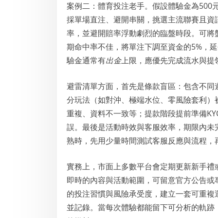
案例二：體育投注老手。假設體驗金為500元
採單場直注、避開串關，挑選主流聯賽且資訊透明
率，並避開賠率浮動劇烈的臨盤時段。可將
期命中率不佳，將單注下調至資金的5%，
驗金通常有
出金
上限，應優先完成流水與提
避雷清單方面，首先是條款盲區：包含不同
分玩法（如對沖、極端水位、零風險套利）
重複、資料不一致等；提款階段提前準備K
誤。最後是活動時效與客服效率，期限內未
熟時，先用少量時間測試客服反應與流程，
實務上，市面上多數平台會定期更新新手禮
即時的內容與活動範圍，可留意官方公告或
的投注習慣與風險承受度，建立一套可重複
並記錄。當每次體驗都能留下可分析的軌跡