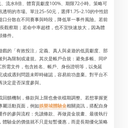
、流水8倍、體育貢獻度100%、期限72小時。策略可
的市場。單注25–50元，選擇1.75–2.10的中性賠
盤口分散在不同賽事與時段，降低單一事件風險。若前
延長觀察期；若命中率超標，也不宜快速放大，因為體
領條件。
遊戲的「有效投注」定義、真人與桌遊的低貢獻度、部
被列為限制或違規。其次是帳戶合規：避免多帳、同IP
YC所需文件，包含姓名、帳戶、身份證明等，以免延
完成或遇到問題未即時確認，容易前功盡棄。對平台不
再決定是否深度參與。
或回饋機制，條款與上限也會依檔期調整。若想掌握更
專屬活動頁面，例如
娛樂城體驗金
相關資訊，搭配自身
運作的參與流程：先讀條款、再做資金規畫、最後執行
，體驗金的價值就不只是短暫優惠，而是長期優化策略