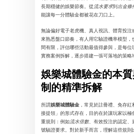
長期穩健的娛樂節奏。從
流水要求
到
出金條
能讓每一分體驗金都被花在刀口上。
無論偏好電子老虎機、真人視訊、體育投注
來熟悉盤口節奏，有人用它驗證機率模型，
間有限，評估哪些活動最值得參與，是每位
實務案例拆解，逐步搭建一張可落地的策略
娛樂城體驗金的本質
制的精準拆解
所謂
娛樂城體驗金
，常見於註冊禮、免存紅
接提領」的形式存在，目的在於讓玩家以極
重規則：例如
流水倍數
、有效投注的認定、
號驗證要求。對於新手而言，理解這些規則