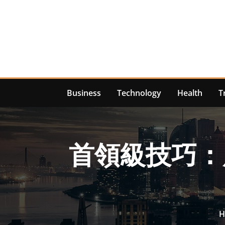
Skip
to
content
Business
Technology
Health
T
首領級技巧：
H