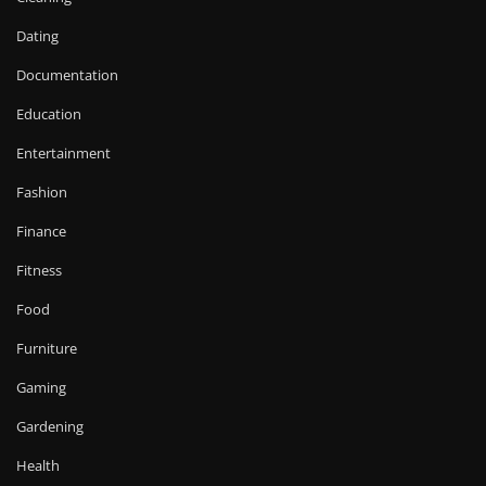
Dating
Documentation
Education
Entertainment
Fashion
Finance
Fitness
Food
Furniture
Gaming
Gardening
Health