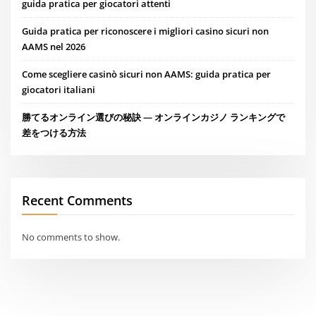
guida pratica per giocatori attenti
Guida pratica per riconoscere i migliori casino sicuri non
AAMS nel 2026
Come scegliere casinò sicuri non AAMS: guida pratica per
giocatori italiani
勝てるオンライン選びの秘訣 — オンラインカジノ ランキングで
差をつける方法
Recent Comments
No comments to show.