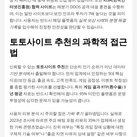
터넷진흥원) 협력 사이트
는 매분기 DDOS 공격 대응 훈련을 수행하
며, 이는 일반 사이트보다 보안 인프라 투자가 7배 높다는 것을 의미
합니다. 사용자는 반드시 해당 플랫폼의
실제 보상 사례
와
분쟁 해결
기록
을 입수해야 진정한 안전성을 판단할 수 있습니다.
토토사이트 추천의 과학적 접근
법
신뢰할 수 있는
토토사이트 추천
은 단순히 인기 순위가 아닌
데이터
기반 분석
에서 출발해야 합니다. 먼저 업계에서 인정하는 5대 핵심
지표(보안 등급, 출금 속도, 고객 만족도, 게임 공정성, 이벤트 적정성)
를 종합 평가한 사이트를 선별합니다. 특히
게임 결과 RTP(환수율) 3
년 평균
자료는 반드시 확인해야 합니다. 95% 미만인 플랫폼은 운영
투명성에 심각한 문제가 있을 가능성이 큽니다.
사용자 리뷰 분석 시 주의할 점은
가짜 후기 필터링
입니다. 실제로
2023년 조사에 따르면 주요 배팅 포럼 리뷰의 35%가 업체에서 생성
한 가짜 콘텐츠였습니다. 진위 여부는 “특정 게임 장애 상황에 대한
구체적 기술 여부”나 “출금 지연 사유의 상세 설명” 같은 세부 사항으