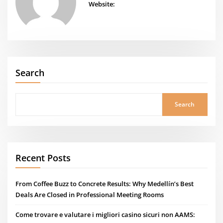
Website:
Search
Search
Recent Posts
From Coffee Buzz to Concrete Results: Why Medellín’s Best
Deals Are Closed in Professional Meeting Rooms
Come trovare e valutare i migliori casino sicuri non AAMS: