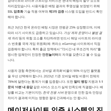
업데이트
와
라이브 스트리밍
서비스는 현대적 베팅의 필수 요소로
자리잡았습니다. 사용자들은 배팅 결과의 투명성을 보장받기 위해
SSL 암호화
기술 적용 여부와
제3자 검증
시스템 도입을 반드시 확인
해야 합니다.
최근 3년간 한국 온라인 베팅 시장은 연평균 25% 성장했으며, 이에
따라 사기 사이트도 급증하고 있습니다.
가상 계좌 운영
이나
불법 결
제 처리
등의 위험 요소를 차단하려면 반드시 해당 사이트의 라이센
스 번호를 국제 게임 위원회(예: 퀴라소 eGaming) 사이트에서 직접
검증해야 합니다. 특히 출금 정책에서 “72시간 내 무조건적 처리”를
명시한 업체만이 진정한
안전놀이터
의 자격을 갖춘다고 볼 수 있습
니다.
사용자 경험 측면에서는
모바일 최적화
비율이 90% 이상인 플랫폼
을 우선 선택해야 합니다. 2023년 기준 모바일 배팅 비중이 전체의
78%에 달한다는 통계가 이를 입증합니다. 또한
멀티 뱅킹
지원과
1:1
문의 10분 내 응답
같은 서비스 요소가 실제 만족도에 직결됩니다. 배
당률 비교는 기본이지만,
한국 전용 서버
운영으로 인한 접속 안정성
차이가 결과에 미치는 영향은 절대 간과해서는 안 됩니다.
메이저사이트 인증 시스템의 진