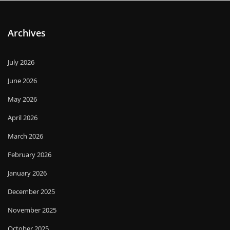
Archives
July 2026
June 2026
May 2026
April 2026
March 2026
February 2026
January 2026
December 2025
November 2025
October 2025