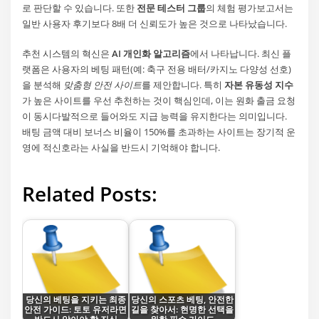
로 판단할 수 있습니다. 또한
전문 테스터 그룹
의 체험 평가보고서는
일반 사용자 후기보다 8배 더 신뢰도가 높은 것으로 나타났습니다.
추천 시스템의 혁신은
AI 개인화 알고리즘
에서 나타납니다. 최신 플
랫폼은 사용자의 베팅 패턴(예: 축구 전용 배터/카지노 다양성 선호)
을 분석해
맞춤형 안전 사이트
를 제안합니다. 특히
자본 유동성 지수
가 높은 사이트를 우선 추천하는 것이 핵심인데, 이는 원화 출금 요청
이 동시다발적으로 들어와도 지급 능력을 유지한다는 의미입니다.
배팅 금액 대비 보너스 비율이 150%를 초과하는 사이트는 장기적 운
영에 적신호라는 사실을 반드시 기억해야 합니다.
Related Posts:
당신의 베팅을 지키는 최종
당신의 스포츠 베팅, 안전한
안전 가이드: 토토 유저라면
길을 찾아서: 현명한 선택을