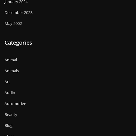
January 2024
December 2023
May 2002
Categories
Animal
Animals
Art
Audio
Automotive
Beauty
Blog