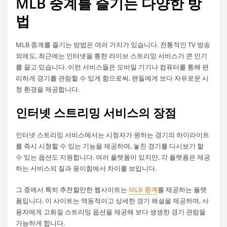
MLB 중계를 즐기는 다양한 방
법
MLB 중계를 즐기는 방법은 여러 가지가 있습니다. 전통적인 TV 방송
외에도, 최근에는 인터넷을 통한 라이브 스트리밍 서비스가 큰 인기
를 끌고 있습니다. 이런 서비스들은 모바일 기기나 컴퓨터를 통해 편
리하게 경기를 관람할 수 있게 함으로써, 팬들에게 보다 자유로운 시
청 환경을 제공합니다.
인터넷 스트리밍 서비스의 장점
인터넷 스트리밍 서비스에서는 시청자가 원하는 경기의 하이라이트
를 즉시 시청할 수 있는 기능을 제공하며, 놓친 경기를 다시보기 할
수 있는 옵션도 지원합니다. 여러 플랫폼이 있지만, 각 플랫폼은 제공
하는 서비스의 질과 용이함에서 차이를 보입니다.
그 중에서 특히 추천할만한 웹사이트는
MLB 중계
를 제공하는 플랫
폼입니다. 이 사이트는 역동적이고 상세한 경기 해설을 제공하며, 사
용자에게 고화질 스트리밍 옵션을 제공해 보다 생생한 경기 관람을
가능하게 합니다.