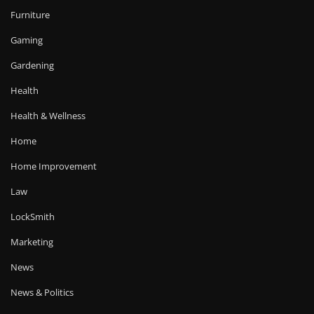
Furniture
Gaming
Gardening
Health
Health & Wellness
Home
Home Improvement
Law
LockSmith
Marketing
News
News & Politics