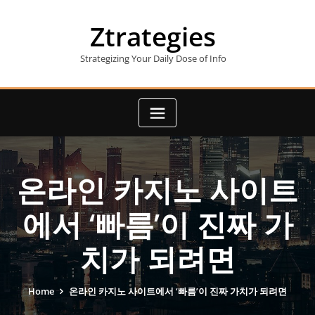
Skip
to
Ztrategies
content
Strategizing Your Daily Dose of Info
온라인 카지노 사이트
에서 ‘빠름’이 진짜 가
치가 되려면
Home
온라인 카지노 사이트에서 ‘빠름’이 진짜 가치가 되려면