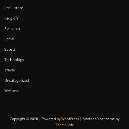
Real Estate
Religion
Research
Social
Sports
Technology
Travel
Uncategorized
Wellness
Copyright © 2026 | Powered by
WordPress
|
MadisonBlog theme by
ThemeArile