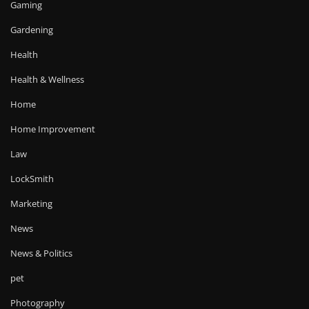
Gaming
Gardening
Health
Health & Wellness
Home
Home Improvement
Law
LockSmith
Marketing
News
News & Politics
pet
Photography