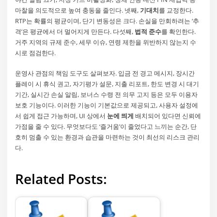
마찰을 의도적으로 높여 충동을 줄인다. 넷째,
기대치
를 교정한다.
RTP는 확률의 평균이며, 단기 변동성은 크다. 손실을 만회하려는 ‘추
격’은 평균에서 더 멀어지게 만든다. 다섯째,
법적 준수
를 확인한다.
거주 지역의 규제 준수, 세무 이슈, 연령 제한을 위반하지 않는지 수
시로 점검한다.
운영사 관점의 책임 도구도 살펴보자. 입금 전 경고 메시지, 장시간
플레이 시 휴식 권고, 자기평가 설문, 지출 리포트, 한도 변경 시 대기
기간, 실시간 손실 알림, 보너스 수령 전 의무 고지 등은 모두 이용자
보호 기능이다. 이러한 기능이 기본값으로 제공되고, 사용자 설정에
서 쉽게 접근 가능하며, UI 상에서
눈에 띄게
배치되어 있다면 신뢰에
가점을 줄 수 있다. 무엇보다도 ‘즐거움’이 줄었다고 느끼는 순간, 단
호히 멈출 수 있는 환경과 습관을 마련하는 것이 최선의 리스크 관리
다.
Related Posts: