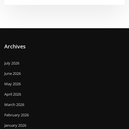
Archives
July 2026
June 2026
May 2026
April 2026
March 2026
February 2026
January 2026