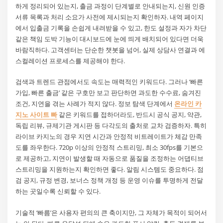
하게 정리되어 있는지, 출금 과정이 단계별로 안내되는지, 신원 인증
서류 목록과 처리 소요가 사전에 제시되는지 확인하자. 내역 페이지
에서 입출금 기록을 손쉽게 내려받을 수 있고, 한도 설정과 자가 차단
같은 책임 도박 기능이 대시보드에 눈에 띄게 배치되어 있다면 더욱
바람직하다. 고객센터는 단순한 챗봇을 넘어, 실제 상담사 연결과 에
스컬레이션 프로세스를 제공해야 한다.
검색과 트렌드 관점에서도 속도는 매력적인 키워드다. 그러나 ‘빠른
가입, 빠른 출금’ 같은 구호만 보고 판단하면 과도한 수수료, 숨겨진
조건, 지연을 겪는 사례가 적지 않다. 정보 탐색 단계에서
온라인 카
지노 사이트 빠
같은 키워드를 접하더라도, 반드시 공식 공지, 약관,
독립 리뷰, 규제기관 게시판 등 다각도의 출처로 교차 검증하자. 특히
라이브 카지노의 경우 지연 시간과 안정적 비트레이트가 체감 만족
도를 좌우한다. 720p 이상의 안정적 스트리밍, 최소 30fps를 기본으
로 제공하고, 지연이 발생할 때 자동으로 품질을 조정하는 어댑티브
스트리밍을 지원하는지 확인하면 좋다. 알림 시스템도 중요하다. 점
검 공지, 규정 변경, 보너스 정책 개정 등 운영 이슈를 투명하게 전달
하는 곳일수록 신뢰할 수 있다.
기술적 ‘빠름’은 사용자 편의의 큰 축이지만, 그 자체가 목적이 되어서