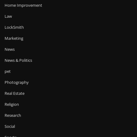
Home Improvement
Law
LockSmith
Marketing
News
News & Politics
pet
Photography
Real Estate
Religion
Research
Social