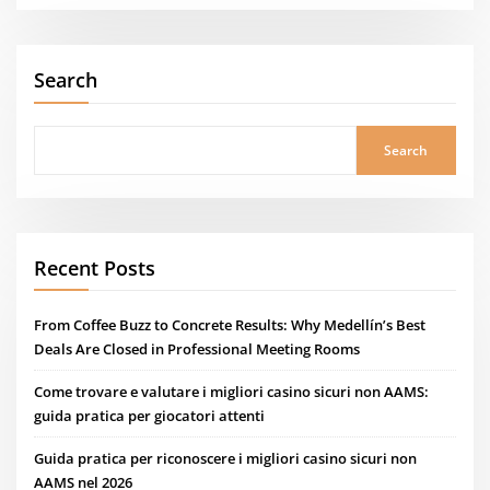
Search
Search
Recent Posts
From Coffee Buzz to Concrete Results: Why Medellín’s Best
Deals Are Closed in Professional Meeting Rooms
Come trovare e valutare i migliori casino sicuri non AAMS:
guida pratica per giocatori attenti
Guida pratica per riconoscere i migliori casino sicuri non
AAMS nel 2026