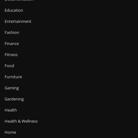
Education
Entertainment
Fashion
Finance
Fitness
Food
Furniture
Gaming
Gardening
Health
Health & Wellness
Home