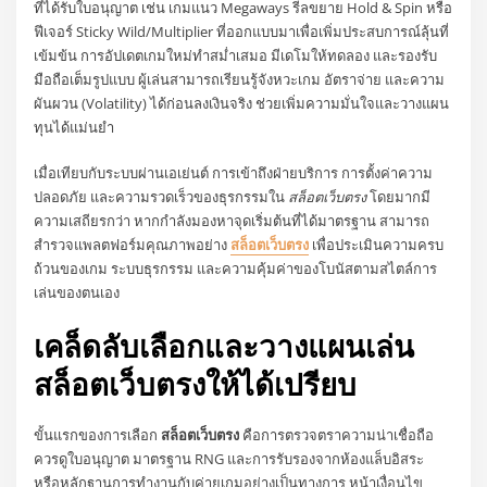
ที่ได้รับใบอนุญาต เช่น เกมแนว Megaways รีลขยาย Hold & Spin หรือ
ฟีเจอร์ Sticky Wild/Multiplier ที่ออกแบบมาเพื่อเพิ่มประสบการณ์ลุ้นที่
เข้มข้น การอัปเดตเกมใหม่ทำสม่ำเสมอ มีเดโมให้ทดลอง และรองรับ
มือถือเต็มรูปแบบ ผู้เล่นสามารถเรียนรู้จังหวะเกม อัตราจ่าย และความ
ผันผวน (Volatility) ได้ก่อนลงเงินจริง ช่วยเพิ่มความมั่นใจและวางแผน
ทุนได้แม่นยำ
เมื่อเทียบกับระบบผ่านเอเย่นต์ การเข้าถึงฝ่ายบริการ การตั้งค่าความ
ปลอดภัย และความรวดเร็วของธุรกรรมใน
สล็อตเว็บตรง
โดยมากมี
ความเสถียรกว่า หากกำลังมองหาจุดเริ่มต้นที่ได้มาตรฐาน สามารถ
สำรวจแพลตฟอร์มคุณภาพอย่าง
สล็อตเว็บตรง
เพื่อประเมินความครบ
ถ้วนของเกม ระบบธุรกรรม และความคุ้มค่าของโบนัสตามสไตล์การ
เล่นของตนเอง
เคล็ดลับเลือกและวางแผนเล่น
สล็อตเว็บตรงให้ได้เปรียบ
ขั้นแรกของการเลือก
สล็อตเว็บตรง
คือการตรวจตราความน่าเชื่อถือ
ควรดูใบอนุญาต มาตรฐาน RNG และการรับรองจากห้องแล็บอิสระ
หรือหลักฐานการทำงานกับค่ายเกมอย่างเป็นทางการ หน้าเงื่อนไข