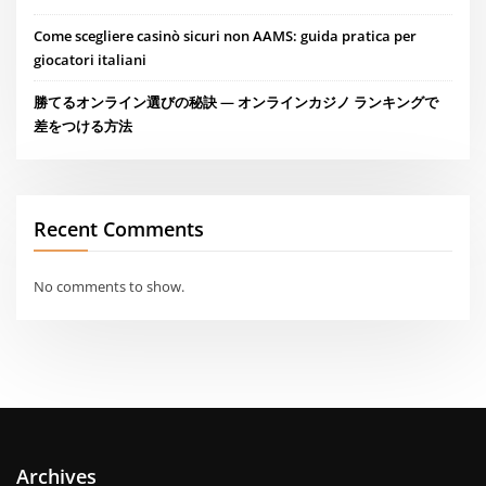
Come scegliere casinò sicuri non AAMS: guida pratica per
giocatori italiani
勝てるオンライン選びの秘訣 — オンラインカジノ ランキングで
差をつける方法
Recent Comments
No comments to show.
Archives