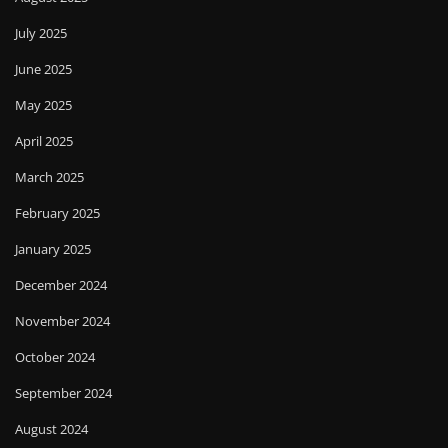
July 2025
June 2025
May 2025
April 2025
March 2025
February 2025
January 2025
December 2024
November 2024
October 2024
September 2024
August 2024