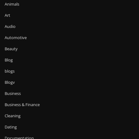
Animals
Art
Audio
Automotive
Beauty
Blog
blogs
Blogv
Business
Business & Finance
Cleaning
Dating
Documentation