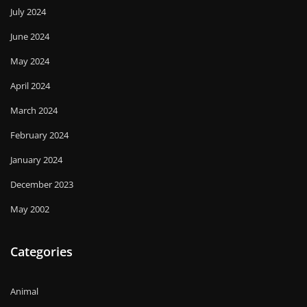
July 2024
June 2024
May 2024
April 2024
March 2024
February 2024
January 2024
December 2023
May 2002
Categories
Animal