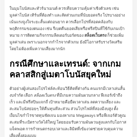
ในมุมโบนัสและทัวร์นาเมนต์ ควรเทียบความคุ้มค่าเชิงตัวเลข เช่น
มูลค่าโบนัส เทิร์นที่ต้องทำ และสัดส่วนเกมที่นับยอดจริง โปรบางอย่าง
เน้นแรงจูงใจระยะสั้นแต่ถอนยาก ควรเลือกโปรที่สอดคล้องกับ
พฤติกรรมของตนเอง เช่น รีเบตคืนยอดเสียหรือฟรีสปินที่ใช้กับเกมเป้า
หมาย การติดตามกิจกรรมลีดเดอร์บอร์ดของ
สล็อตเว็บตรง
ก็ช่วยเพิ่ม
มูลค่าเล่น เพราะนอกจากกำไรจากตัวเกม ยังมีโอกาสรับรางวัลเสริม
โดยไม่ต้องเพิ่มความเสี่ยงมากนัก
กรณีศึกษาและเทรนด์: จากเกม
คลาสสิกสู่เมตาโบนัสยุคใหม่
ตัวอย่างผู้เล่นสองโปรไฟล์สะท้อนวิธีคิดที่ต่างกัน คนแรกมีเวลาเล่นสั้น
งบจำกัด เลือก
สล็อตเว็บตรง
ที่มีเกมความผันผวนกลาง ฟีเจอร์เข้าถึง
เร็ว และมีฟรีสปินแจกถี่ เป้าหมายคือยืดเวลาเล่น ลดความเสี่ยง และ
สะสมโบนัสย่อยๆ ให้คืนทุนทีละส่วน ส่วนโปรไฟล์ที่สองมีงบสูง ตั้ง
เงื่อนไขกำไรขาดทุนชัดเจน มองหาเกม Megaways หรือฟีเจอร์ตัวคูณ
สะสมที่ระเบิดรางวัลได้ใหญ่ โดยยอมรับความผันผวนสูงแลกกับโอกาส
แจ็คพอต การกำหนดกรอบเวลาและลิมิตที่เข้มงวดช่วยควบคุมความ
เสี่ยงทั้งสองแบบ