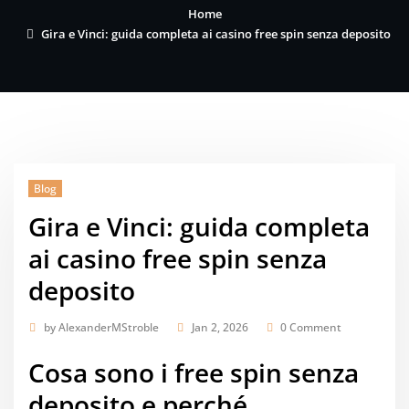
Home
Gira e Vinci: guida completa ai casino free spin senza deposito
Blog
Gira e Vinci: guida completa
ai casino free spin senza
deposito
by
AlexanderMStroble
Jan 2, 2026
0 Comment
Cosa sono i free spin senza
deposito e perché