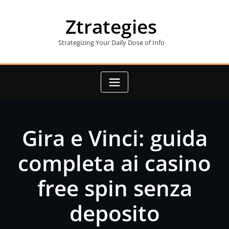
Skip
to
Ztrategies
content
Strategizing Your Daily Dose of Info
Gira e Vinci: guida
completa ai casino
free spin senza
deposito