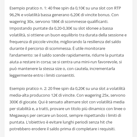
Esempio pratico n. 1: 40 free spin da 0,10€ su una slot con RTP
96,2% e volatilità bassa generano 6,20€ di vincite bonus. Con
wagering 30x, servono 186€ di scommesse qualificanti.
Impostando puntate da 0,20-0,30€ su slot idonee a bassa
volatilità, si ottiene un buon equilibrio tra durata della sessione e
frequenza di piccole vincite, migliorando la resilienza del saldo
durante il percorso di scommessa. È utile monitorare
l’andamento: se il saldo scende rapidamente, ridurre la puntata
aiuta a restare in corsa; se si centra una mini-run favorevole, si
può mantenere la stessa size o, con cautela, incrementarla
leggermente entro i limiti consentiti.
Esempio pratico n. 2: 20 free spin da 0,20€ su una slot a volatilità
media-alta producono 12€ di vincite. Con wagering 25x, servono
300€ di giocate. Qui è sensato alternare slot con volatilità media
per stabilità e, a tratti, provare un titolo più dinamico con linee o
Megaways per cercare un boost, sempre rispettando i limiti di
puntata. L’obiettivo è evitare lunghi periodi senza hit che
potrebbero erodere il saldo prima di completare i requisiti.