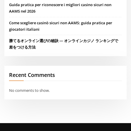
Guida pratica per riconoscere i migliori casino sicuri non
AAMS nel 2026
Come scegliere casinò sicuri non AAMS: guida pratica per
giocatori italiani
勝てるオンライン選びの秘訣 — オンラインカジノ ランキングで
差をつける方法
Recent Comments
No comments to show.