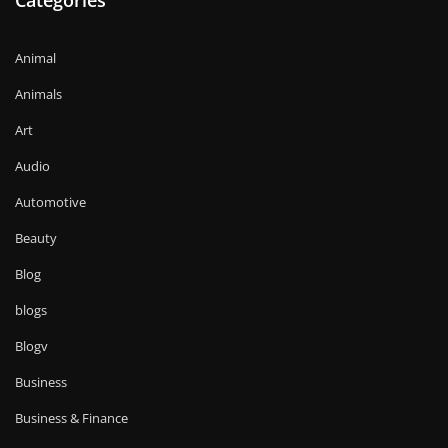
Categories
Animal
Animals
Art
Audio
Automotive
Beauty
Blog
blogs
Blogv
Business
Business & Finance