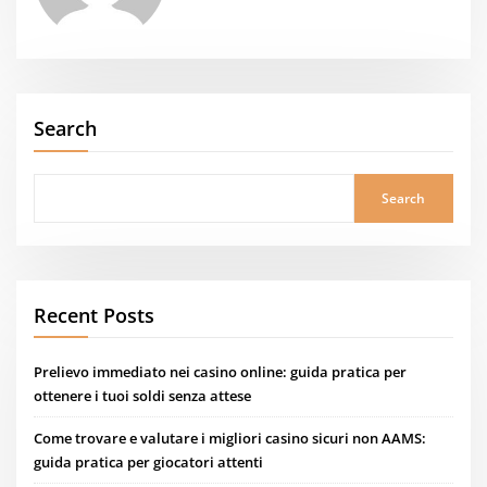
Search
Search
Recent Posts
Prelievo immediato nei casino online: guida pratica per
ottenere i tuoi soldi senza attese
Come trovare e valutare i migliori casino sicuri non AAMS:
guida pratica per giocatori attenti