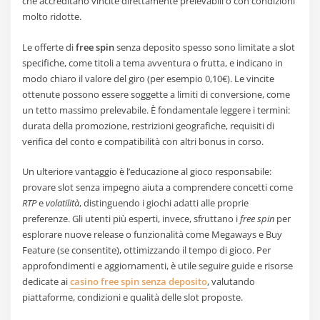
che accreditano vincite direttamente prelevabili o con condizioni
molto ridotte.
Le offerte di
free spin
senza deposito spesso sono limitate a slot
specifiche, come titoli a tema avventura o frutta, e indicano in
modo chiaro il valore del giro (per esempio 0,10€). Le vincite
ottenute possono essere soggette a limiti di conversione, come
un tetto massimo prelevabile. È fondamentale leggere i termini:
durata della promozione, restrizioni geografiche, requisiti di
verifica del conto e compatibilità con altri bonus in corso.
Un ulteriore vantaggio è l’educazione al gioco responsabile:
provare slot senza impegno aiuta a comprendere concetti come
RTP
e
volatilità
, distinguendo i giochi adatti alle proprie
preferenze. Gli utenti più esperti, invece, sfruttano i
free spin
per
esplorare nuove release o funzionalità come Megaways e Buy
Feature (se consentite), ottimizzando il tempo di gioco. Per
approfondimenti e aggiornamenti, è utile seguire guide e risorse
dedicate ai
casino free spin senza deposito
, valutando
piattaforme, condizioni e qualità delle slot proposte.