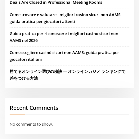
Deals Are Closed in Professional Meeting Rooms
Come trovare e valutare i migliori casino sicuri non AAMS:
guida pratica per giocatori attenti
Guida pratica per riconoscere i migliori casino sicuri non
AAMS nel 2026
Come scegliere casinò sicuri non AAMS: guida pratica per
giocatori italiani
勝てるオンライン選びの秘訣 — オンラインカジノ ランキングで
差をつける方法
Recent Comments
No comments to show.