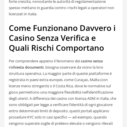
forte crescita, nonostante le autorità di regolamentazione
spesso mettano in guardia contro i rischi legati a operatori non
licenziati in Italia.
Come Funzionano Davvero i
Casino Senza Verifica e
Quali Rischi Comportano
Per comprendere appieno il fenomeno dei
casino senza
richiesta documenti
, bisogna osservare da vicino la loro
struttura operativa. La maggior parte di queste piattaforme è
registrata in paesi extra-europei, come Curaçao, Malta (con
licenze meno stringenti) o il Costa Rica, dove le normative sul
gioco permettono una maggiore flessibilità nell’identificazione
degli utenti. A differenza dei casino con licenza ADM in Italia, che
sono obbligati per legge a verificare l’identità di ogni giocatore
entro determinati limiti di deposito, questi portali applicano
procedure KYC solo in casi specifici — ad esempio, quando
vengono superate soglie di prelievo elevate o vengono rilevati