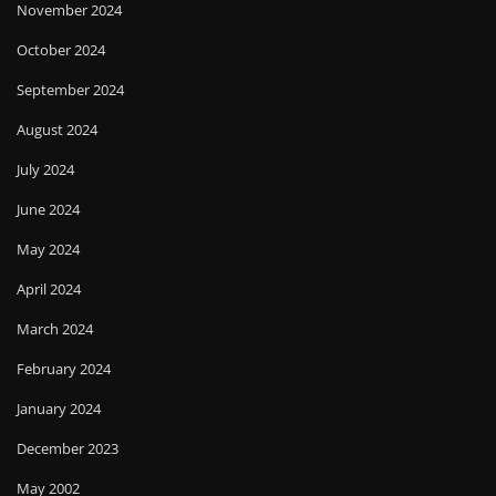
November 2024
October 2024
September 2024
August 2024
July 2024
June 2024
May 2024
April 2024
March 2024
February 2024
January 2024
December 2023
May 2002