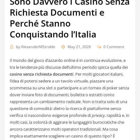
Sono Davvero i Casino Senza
Richiesta Documenti e
Perché Stanno
Conquistando l’Italia
by
AlexanderMStroble
May 21, 2026
0 Comment
Il mondo del gioco d’azzardo online è in continua evoluzione, e
tra le tendenze più discusse dell’ultimo periodo spicca quella dei
casino senza richiesta documenti
. Per molti giocatori italiani,
l’idea di potersi sedere a un tavolo virtuale, piazzare una
scommessa su una slot o partecipare a un torneo di poker senza
dover inviare foto di documenti, bollette o estratti conto
rappresenta un cambiamento radicale. Non si tratta solo di una
questione di comodità: dietro la ricerca di piattaforme senza
verifica si nascondono esigenze profonde di
privacy
, rapidità e, in
molti casi, la volontà di aggirare le lungaggini burocratiche che
ancora caratterizzano molti operatori tradizionali. Ma cosa
implica esattamente scegliere un casino di questo tipo? È