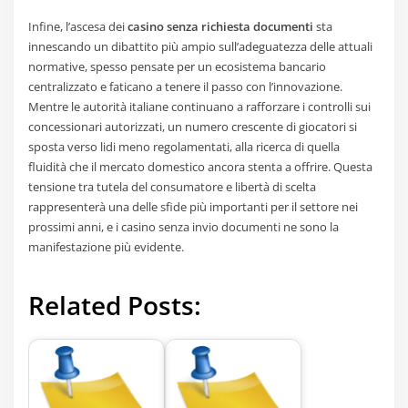
Infine, l’ascesa dei
casino senza richiesta documenti
sta
innescando un dibattito più ampio sull’adeguatezza delle attuali
normative, spesso pensate per un ecosistema bancario
centralizzato e faticano a tenere il passo con l’innovazione.
Mentre le autorità italiane continuano a rafforzare i controlli sui
concessionari autorizzati, un numero crescente di giocatori si
sposta verso lidi meno regolamentati, alla ricerca di quella
fluidità che il mercato domestico ancora stenta a offrire. Questa
tensione tra tutela del consumatore e libertà di scelta
rappresenterà una delle sfide più importanti per il settore nei
prossimi anni, e i casino senza invio documenti ne sono la
manifestazione più evidente.
Related Posts: