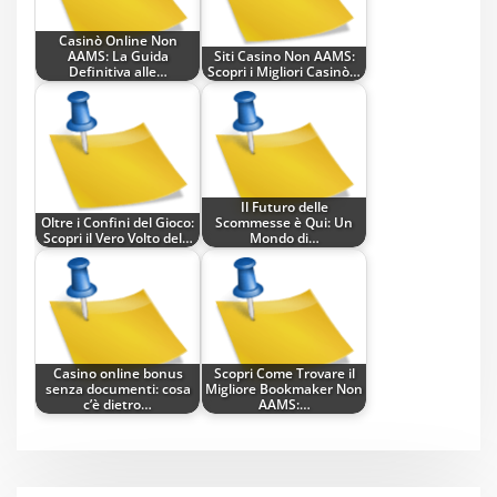
Casinò Online Non
AAMS: La Guida
Siti Casino Non AAMS:
Definitiva alle…
Scopri i Migliori Casinò…
Il Futuro delle
Oltre i Confini del Gioco:
Scommesse è Qui: Un
Scopri il Vero Volto del…
Mondo di…
Casino online bonus
Scopri Come Trovare il
senza documenti: cosa
Migliore Bookmaker Non
c’è dietro…
AAMS:…