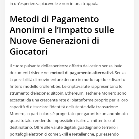
in un’esperienza piacevole e non in una trappola.
Metodi di Pagamento
Anonimi e l’Impatto sulle
Nuove Generazioni di
Giocatori
Il cuore pulsante dell’esperienza offerta dai casino senza invio
documenti risiede nei
metodi di pagamento alternativi
. Senza
la possibilità di movimentare denaro in modo rapido e discreto,
l’intero modello crollerebbe. Le criptovalute rappresentano lo
strumento d’elezione: Bitcoin, Ethereum, Tether e Monero sono
accettati da una crescente rete di piattaforme proprio per la loro
capacità di dissociare l’identità dell’utente dalla transazione.
Monero, in particolare, è progettato per garantire un anonimato
quasi totale, rendendo impossibile risalire al mittente o al
destinatario. Oltre alle valute digitali, guadagnano terreno i
portafogli elettronici come Skrill e Neteller che, pur essendo