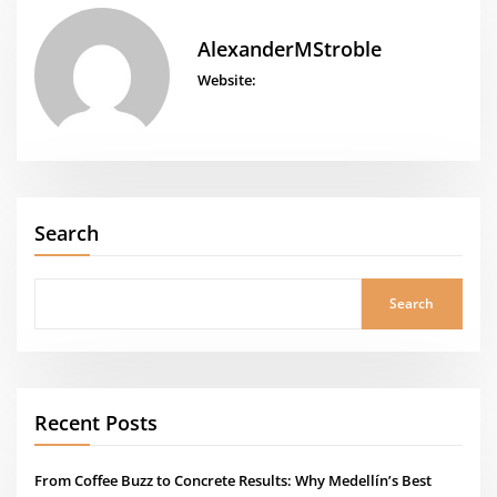
AlexanderMStroble
Website:
Search
Search
Recent Posts
From Coffee Buzz to Concrete Results: Why Medellín’s Best