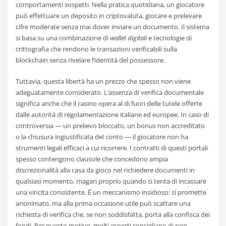
comportamenti sospetti. Nella pratica quotidiana, un giocatore
può effettuare un deposito in criptovaluta, giocare e prelevare
cifre moderate senza mai dover inviare un documento. Il sistema
si basa su una combinazione di
wallet digitali
e tecnologie di
crittografia che rendono le transazioni verificabili sulla
blockchain senza rivelare l’identità del possessore.
Tuttavia, questa libertà ha un prezzo che spesso non viene
adeguatamente considerato. L’assenza di verifica documentale
significa anche che il casino opera al di fuori delle tutele offerte
dalle autorità di regolamentazione italiane ed europee. In caso di
controversia — un prelievo bloccato, un bonus non accreditato
o la chiusura ingiustificata del conto — il giocatore non ha
strumenti legali efficaci a cui ricorrere. I contratti di questi portali
spesso contengono clausole che concedono ampia
discrezionalità alla casa da gioco nel richiedere documenti in
qualsiasi momento, magari proprio quando si tenta di incassare
una vincita consistente. È un meccanismo insidioso: si promette
anonimato, ma alla prima occasione utile può scattare una
richiesta di verifica che, se non soddisfatta, porta alla confisca dei
fondi. Per questo motivo, molti esperti consigliano di non