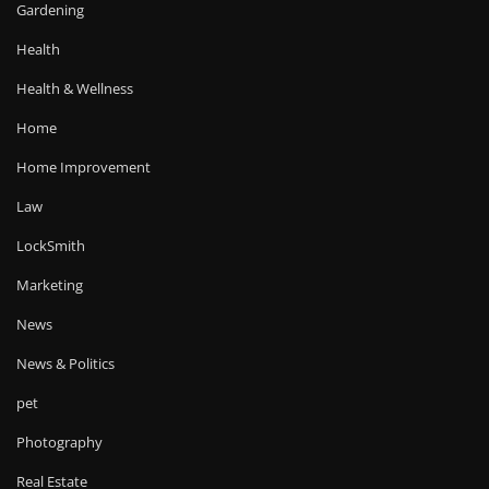
Gardening
Health
Health & Wellness
Home
Home Improvement
Law
LockSmith
Marketing
News
News & Politics
pet
Photography
Real Estate