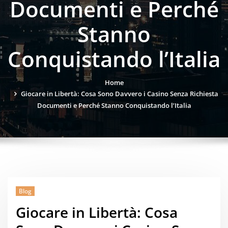
Documenti e Perché
Stanno
Conquistando l’Italia
Home
Giocare in Libertà: Cosa Sono Davvero i Casino Senza Richiesta
Documenti e Perché Stanno Conquistando l’Italia
Blog
Giocare in Libertà: Cosa