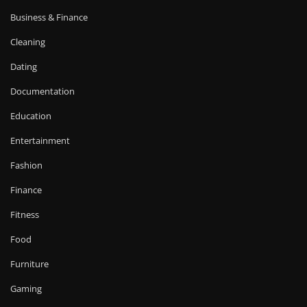
Business & Finance
Cleaning
Dating
Documentation
Education
Entertainment
Fashion
Finance
Fitness
Food
Furniture
Gaming