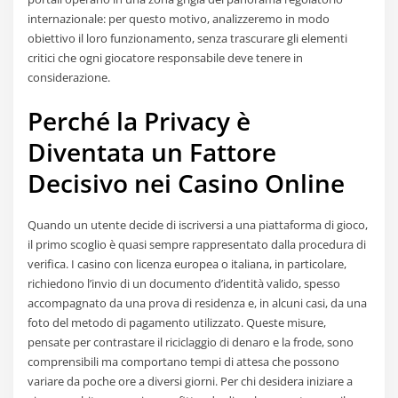
internazionale: per questo motivo, analizzeremo in modo
obiettivo il loro funzionamento, senza trascurare gli elementi
critici che ogni giocatore responsabile deve tenere in
considerazione.
Perché la Privacy è
Diventata un Fattore
Decisivo nei Casino Online
Quando un utente decide di iscriversi a una piattaforma di gioco,
il primo scoglio è quasi sempre rappresentato dalla procedura di
verifica. I casino con licenza europea o italiana, in particolare,
richiedono l’invio di un documento d’identità valido, spesso
accompagnato da una prova di residenza e, in alcuni casi, da una
foto del metodo di pagamento utilizzato. Queste misure,
pensate per contrastare il riciclaggio di denaro e la frode, sono
comprensibili ma comportano tempi di attesa che possono
variare da poche ore a diversi giorni. Per chi desidera iniziare a