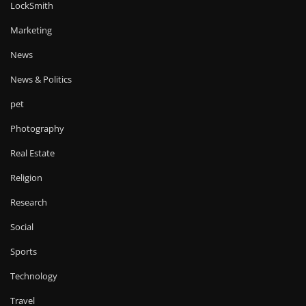
LockSmith
Marketing
News
News & Politics
pet
Photography
Real Estate
Religion
Research
Social
Sports
Technology
Travel