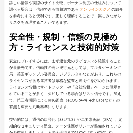
詳しい情報や実際のサイト比較、ボーナス制度の仕組みについて
調べる場合は、信頼できる情報源である
オンラインカジノ
の紹介
を参考にすると便利です。正しく理解することで、楽しみながら
リスクを管理することができます。
安全性・規制・信頼の見極め
方：ライセンスと技術的対策
安全にプレイするには、まず運営元の
ライセンス
を確認すること
が最優先です。信頼性の高い発行元としては、マルタゲーミング
局、英国ギャンブル委員会、ジブラルタルなどがあり、これらの
ライセンスがある運営者は厳格な監査と透明性を求められます。
ライセンス情報はサイトフッターや「会社情報」ページに明示さ
れていることが多く、欠如している場合はリスク信号です。加え
て、第三者機関によるRNG監査（eCOGRAやiTech Labsなど）の
有無も重要な判断基準になります。
技術的には、通信の暗号化（SSL/TLS）や二要素認証（2FA）、定
期的なセキュリティ監査、データ保護ポリシーが整備されている
かを確認しましょう。入出金手続きではKYC（本人確認）や