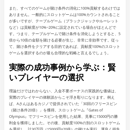
また、すべてのゲームが賭け条件の消化に100%貢献するわけでは
ありません。一般的にスロットゲームは100%カウントされること
が多いですが、テーブルゲーム（ブラックジャックやルーレット
など）は貢献度が10%~20%に設定されている場合がほとんどで
す。つまり、テーブルゲームで賭け条件を消化しようとすると、5
倍から10倍の金額を賭ける必要が生じ、非常に非効率です。従っ
て、賭け条件をクリアする目的であれば、貢献度100%のスロット
ゲームを選択するのが最も合理的な戦略と言えるでしょう。
実際の成功事例から学ぶ：賢
いプレイヤーの選択
理論だけではわからない、入金不要ボーナスの実践的な価値は、
実際のプレイヤーの体験談からこそ浮き彫りになります。例え
ば、Aさんはあるカジノで提供されていた「30回のフリースピン
（賭け条件20倍）」を獲得。スロットゲーム『Gates of
Olympus』でフリースピンを使用した結果、見事に15000円の勝
利金を獲得しました。その後、貢献度100%の別のスロットゲーム
を選択し、計30万円（15000円×20倍）の賭けを実行。運良く損失