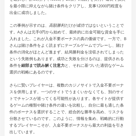
を最小限に抑えながら賭け条件をクリアし、見事12000円程度を
出金に成功しました。
この事例が示すのは、
高額勝利だけが成功ではない
ということで
す。Aさんは元手0円から始めて、最終的に出金可能な資金を手に
入れました。これが入金不要ボーナスの真の価値です。一方で、B
さんは賭け条件をよく読まずにテーブルゲームでプレーし、賭け
条件の消化がほとんど進まず、結局勝利金を没収されてしまった
という失敗例もあります。成功と失敗を分けるのは、提供される
条件を
細部まで読み解く注意力
と、それに基づいた適切なゲーム
選択の戦略にあるのです。
さらに賢いプレイヤーは、複数のカジノサイトで入金不要ボーナ
スを併用します。一つのサイトでうまくいかなくても、別のサイ
トでチャンスが巡ってくる可能性があります。各サイトが提供す
るゲームの種類や賭け条件の違いを比較し、自分に最も適した条
件のボーナスを選択することで、総合的な勝率を高め、リスクを
分散させているのです。このように、情報を集め、戦略的に行動
するプレイヤーこそが、入金不要ボーナスから最大の利益を引き
出しています。