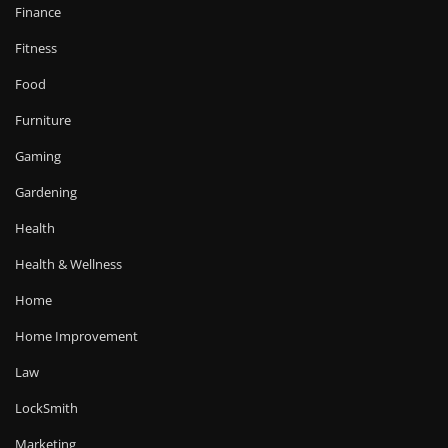
Finance
Fitness
Food
Furniture
Gaming
Gardening
Health
Health & Wellness
Home
Home Improvement
Law
LockSmith
Marketing