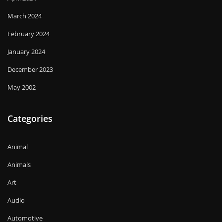
March 2024
February 2024
January 2024
December 2023
May 2002
Categories
Animal
Animals
Art
Audio
Automotive