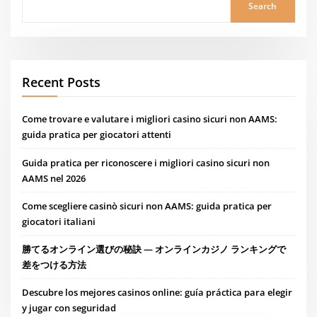
Search
Recent Posts
Come trovare e valutare i migliori casino sicuri non AAMS:
guida pratica per giocatori attenti
Guida pratica per riconoscere i migliori casino sicuri non
AAMS nel 2026
Come scegliere casinò sicuri non AAMS: guida pratica per
giocatori italiani
勝てるオンライン選びの秘訣 — オンラインカジノ ランキングで
差をつける方法
Descubre los mejores casinos online: guía práctica para elegir
y jugar con seguridad