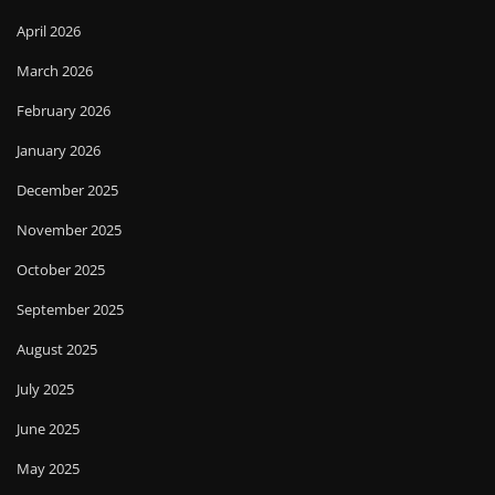
April 2026
March 2026
February 2026
January 2026
December 2025
November 2025
October 2025
September 2025
August 2025
July 2025
June 2025
May 2025