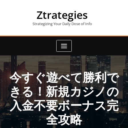
Skip
to
Ztrategies
content
Strategizing Your Daily Dose of Info
今すぐ遊べて勝利で
きる！新規カジノの
入金不要ボーナス完
全攻略