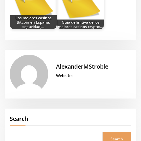
Los mejores casinos
Bitcoin en España:
Guía definitiva de los
seguridad,…
mejores casinos crypto:…
AlexanderMStroble
Website:
Search
Search