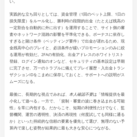
い。
実践的な立ち回りとしては、資金管理（1回のベット上限、1日の
損失限度）をルール化し、勝利時の段階的出金（たとえば残高の
一定割合を自動的に外に出す）を運用することで、サイト側の審
査やネットワーク混雑の影響を平準化できる。ボーナスに依存し
すぎると賭け条件（ベッティング要件）で出金が遅れるため、現
金残高中心のプレイと、必須条件が緩いプロモーションのみに絞
る運用が有効だ。2FAの有効化、出金アドレスのホワイトリスト
登録、ログイン通知のオンなど、セキュリティの基本設定は早期
に完了させ、万一のトラブルに備えてプレイ履歴・入出金トラン
ザクションIDをこまめに保存しておくと、サポートへの説明がス
ムーズになる。
最後に、長期的な視点でみれば、
本人確認不要
は「情報提供を最
小化して遊べる」一方で、「規制・審査の波に巻き込まれる可能
性」を常に内包する。だからこそ、短期の利便性だけでなく、監
督機関、運営の透明性、決済の再現性（何度試しても同様に通る
か）といった持続的な信頼の要素を優先して選び、無理のない予
算内で楽しむ姿勢が結果的に最も大きな安心につながる。