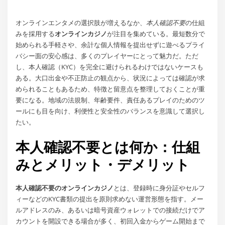
オンラインエンタメの選択肢が増えるなか、
本人確認不要
の仕組
みを採用する
オンラインカジノ
が注目を集めている。最短数分で
始められる手軽さや、余計な個人情報を提出せずに遊べるプライ
バシー面の安心感は、多くのプレイヤーにとって魅力だ。ただ
し、本人確認（KYC）を完全に避けられるわけではないケースも
ある。大口出金や不正防止の観点から、状況によっては確認が求
められることもあるため、特徴と留意点を整理しておくことが重
要になる。地域の法規制、年齢要件、責任あるプレイのためのツ
ールにも目を向け、利便性と安全性のバランスを意識して選択し
たい。
本人確認不要とは何か：仕組
みとメリット・デメリット
本人確認不要のオンラインカジノ
とは、登録時に身分証やセルフ
ィーなどのKYC書類の提出を原則求めない運営形態を指す。メー
ルアドレスのみ、あるいは暗号資産ウォレットでの接続だけでア
カウントを開設できる場合が多く、初回入金からゲーム開始まで