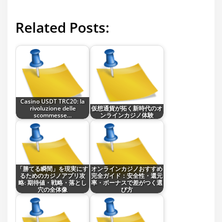
Related Posts:
Casino USDT TRC20: la
rivoluzione delle
仮想通貨が拓く新時代のオ
scommesse…
ンラインカジノ体験
「勝てる瞬間」を現実にす
オンラインカジノおすすめ
るためのカジノアプリ攻
完全ガイド：安全性・還元
略: 期待値・戦略・落とし
率・ボーナスで差がつく選
穴の全体像
び方