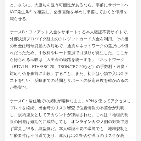
と。さらに、大勝ちを狙う可能性があるなら、事前にサポートへ
KYC発生条件を確認し、必要書類を早めに準備しておくと停滞を
減らせる。
ケースB：フィアット入金をサポートする本人確認不要サイトで、
外部決済プロバイダ経由のクレジットカード入金を利用。その後
の出金は暗号資産のみ対応で、通貨やネットワークの選択に不慣
れだったため、手数料やレート差損で目減りが発生した。ここか
ら得られる示唆は「入出金の経路を統一する」「ネットワーク
（BTC/LN、ETH/ERC-20、TRON/TRC-20など）の手数料・速度・
対応可否を事前に比較」すること。また、初回は小額で入出金テ
ストを行い、反映までの時間とサポートの反応速度を確かめるの
が堅実だ。
ケースC：居住地での規制が曖昧なまま、VPNを使ってアクセスし
プレイを継続。出金時のリスク審査で位置情報の不整合が判明
し、規約違反としてアカウントが凍結された。これは「地理的制
限の回避は短期的に成功しても、
オンラインカジノ
側の対策で必
ず露見し得る」典型例だ。本人確認不要の環境でも、地域規制と
年齢要件は不可避であり、違反は出金拒否や没収のリスクが高