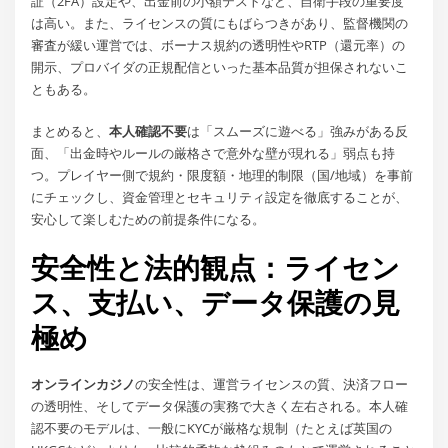
証（2FA）設定や、出金前の小額テストなど、自衛手段の重要度
は高い。また、ライセンスの質にもばらつきがあり、監督機関の
審査が緩い運営では、ボーナス規約の透明性やRTP（還元率）の
開示、プロバイダの正規配信といった基本品質が担保されないこ
ともある。
まとめると、
本人確認不要
は「スムーズに遊べる」強みがある反
面、「出金時やルールの厳格さで意外な壁が現れる」弱点も持
つ。プレイヤー側で規約・限度額・地理的制限（国/地域）を事前
にチェックし、資金管理とセキュリティ設定を徹底することが、
安心して楽しむための前提条件になる。
安全性と法的観点：ライセン
ス、支払い、データ保護の見
極め
オンラインカジノ
の安全性は、運営ライセンスの質、決済フロー
の透明性、そしてデータ保護の実務で大きく左右される。本人確
認不要のモデルは、一般にKYCが厳格な規制（たとえば英国の