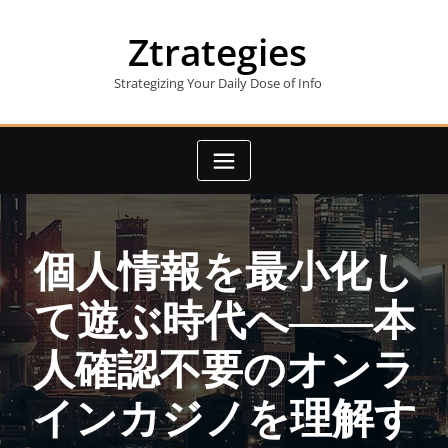
Skip
to
Ztrategies
content
Strategizing Your Daily Dose of Info
個人情報を最小化し
て遊ぶ時代へ――本
人確認不要のオンラ
インカジノを理解す