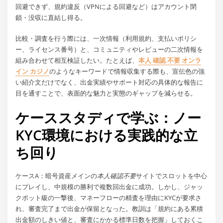
回避できず、規約違反（VPNによる回避など）はアカウント閉
鎖・没収に直結し得る。
比較・調査を行う際には、一次情報（利用規約、支払いポリシ
ー、ライセンス番号）と、コミュニティやレビューの二次情報を
組み合わせて相互検証したい。たとえば、
本人 確認 不要 オンラ
イン カジノ
のようなキーワードで情報収集する際も、宣伝色の強
い紹介文だけでなく、出金実績やサポート対応の具体的な報告に
目を通すことで、表面的な魅力と実態のギャップを減らせる。
ケーススタディで学ぶ：ノー
KYC環境における実践的な立
ち回り
ケースA：暗号資産メインの
本人確認不要
サイトでスロットを中心
にプレイし、中規模の勝利で複数回出金に成功。しかし、ジャッ
クポット級の一撃後、マネーフローの精査を理由にKYCが要求さ
れ、審査完了まで出金が保留となった。教訓は「規約にある累積
出金額のしきい値と、審査にかかる標準日数を把握」しておくこ