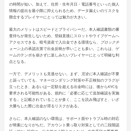
の時間が短い。加えて、住所・生年月日・電話番号といった個人
情報の提出を最小限に抑えられるため、データ漏えいのリスクを
懸念するプレイヤーにとっては魅力が大きい。
最大のメリットはスピードとプライバシーだ。本人確認書類の審
査待ちが発生しないため、登録直後にスロットやライブゲームへ
アクセスできる。暗号資産で入出金できる環境なら、
ブロックチ
ェーン
上の承認次第で出金反映が早いことも多い。これらは、ゲ
ームのテンポを崩さずに楽しみたいプレイヤーにとって明確な利
点となる。
一方で、デメリットも見逃せない。まず、
完全に
本人確認が不要
と謳っていても、マネーロンダリング対策や不正検知のフラグが
立ったとき、あるいは一定額を超える出金時には、後からKYCを
要求される可能性がある。規約に「必要に応じて追加確認を実施
する」と記載されていることが多く、ここを読み飛ばすと、いざ
大勝ちした際に出金が滞るリスクがある。
さらに、本人確認のない環境は、サポート面やトラブル時の対応
が簡素になりがちだ。アカウント乗っ取り対策としての二段階認