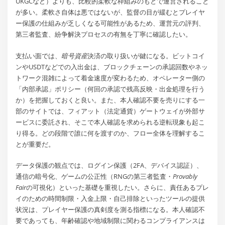
UKGCなど）よりも、比較的柔軟な枠組みのもとで運営されること
が多い。柔軟さ自体は悪ではないが、監督の目が緩むとプレイヤ
ー保護の仕組みが乏しくなる可能性があるため、運営元の評判、
第三者監査、紛争解決プロセスの有無を丁寧に確認したい。
支払い面では、
暗号資産
決済の取り扱いが鍵になる。ビットコイ
ンやUSDTなどでの入出金は、ブロックチェーンの承認回数やネッ
トワーク混雑によって着金速度が変わるため、オペレーター側の
「内部承認」ポリシー（何回の承認で残高反映・出金処理を行う
か）を把握しておくと良い。また、本人確認不要を売りにする一
部のサイトでは、フィアット（法定通貨）ゲートウェイが外部サ
ービスに委託され、そこで本人確認を求められる逆転現象も起こ
り得る。どの段階で誰に何を渡すのか、フロー全体を理解するこ
とが重要だ。
データ保護の観点では、ログイン保護（2FA、デバイス認証）、
通信の暗号化、ゲームの公正性（RNGの第三者監査・
Provably
Fair
の可視化）といった基礎を重視したい。さらに、責任あるプレ
イのための時間制限・入金上限・自己排除といったツールの提供
状況は、プレイヤー保護の真剣度を測る指標になる。本人確認不
要であっても、年齢確認や地域制限に関わるコンプライアンスは