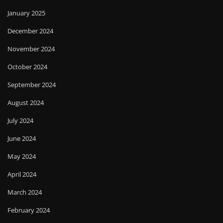
January 2025
December 2024
November 2024
October 2024
September 2024
August 2024
July 2024
June 2024
May 2024
April 2024
March 2024
February 2024