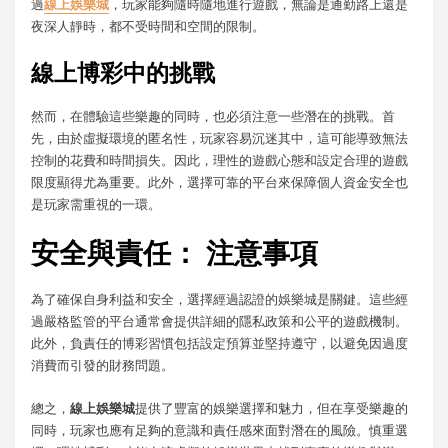
過
線上娛樂城
，玩家能夠隨時隨地進行遊戲，無論是通勤路上還是
夜深人靜時，都不受時間和空間的限制。
線上博彩中的挑戰
然而，在體驗這些樂趣的同時，也必須注意一些潛在的挑戰。首
先，由於虛擬環境的匿名性，玩家容易沉迷其中，這可能導致無法
控制的花費和時間損失。因此，理性的遊戲心態和設定合理的遊戲
限度顯得尤為重要。此外，選擇可靠的平台來保障個人資金安全也
是玩家需重視的一環。
安全與責任： 注意事項
為了確保自身利益和安全，選擇經過認證的娛樂城是關鍵。這些經
過嚴格監管的平台通常會提供詳細的隱私政策和公平的遊戲機制。
此外，負責任的博彩習慣包括設定預算並堅持遵守，以避免因過度
消費而引發的財務問題。
總之，
線上娛樂城
提供了豐富的娛樂選擇和魅力，但在享受樂趣的
同時，玩家也應有足夠的意識和責任感來面對潛在的風險。慎重選