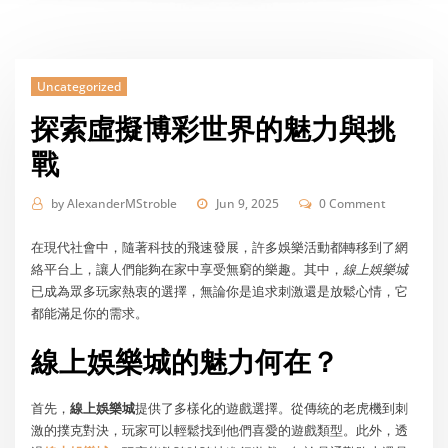
Uncategorized
探索虛擬博彩世界的魅力與挑
戰
by
AlexanderMStroble
Jun 9, 2025
0 Comment
在現代社會中，隨著科技的飛速發展，許多娛樂活動都轉移到了網
絡平台上，讓人們能夠在家中享受無窮的樂趣。其中，
線上娛樂城
已成為眾多玩家熱衷的選擇，無論你是追求刺激還是放鬆心情，它
都能滿足你的需求。
線上娛樂城的魅力何在？
首先，
線上娛樂城
提供了多樣化的遊戲選擇。從傳統的老虎機到刺
激的撲克對決，玩家可以輕鬆找到他們喜愛的遊戲類型。此外，透