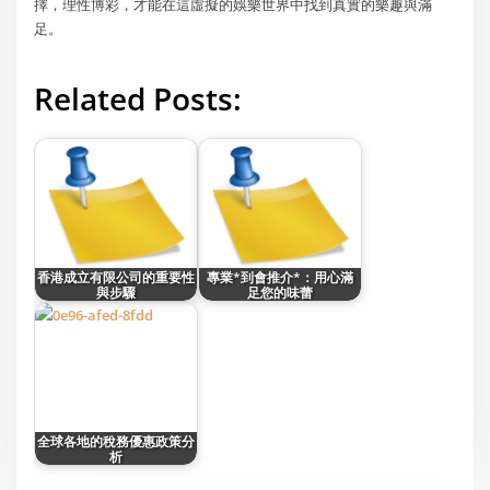
擇，理性博彩，才能在這虛擬的娛樂世界中找到真實的樂趣與滿
足。
Related Posts:
香港成立有限公司的重要性
專業*到會推介*：用心滿
與步驟
足您的味蕾
全球各地的稅務優惠政策分
析