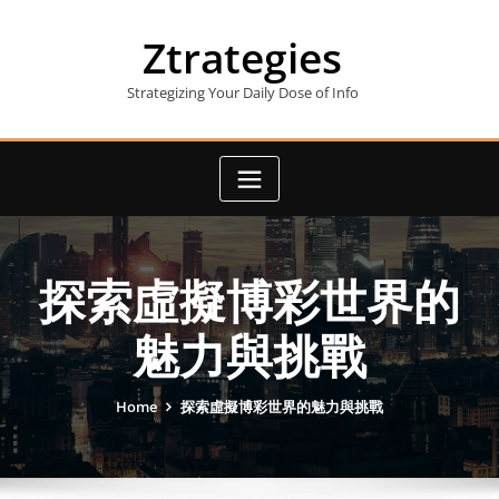
Skip
to
Ztrategies
content
Strategizing Your Daily Dose of Info
探索虛擬博彩世界的
魅力與挑戰
Home
探索虛擬博彩世界的魅力與挑戰