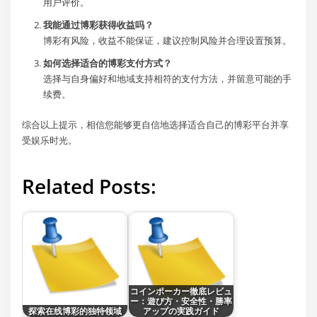
用户评价。
我能通过博彩获得收益吗？
博彩有风险，收益不能保证，建议控制风险并合理设置预算。
如何选择适合的博彩支付方式？
选择与自身偏好和地域支持相符的支付方法，并留意可能的手
续费。
综合以上提示，相信您能够更自信地选择适合自己的博彩平台并享
受娱乐时光。
Related Posts:
コインポーカー徹底レビュ
ー：遊び方・安全性・勝率
探索在线博彩的独特领域
アップの実践ガイド