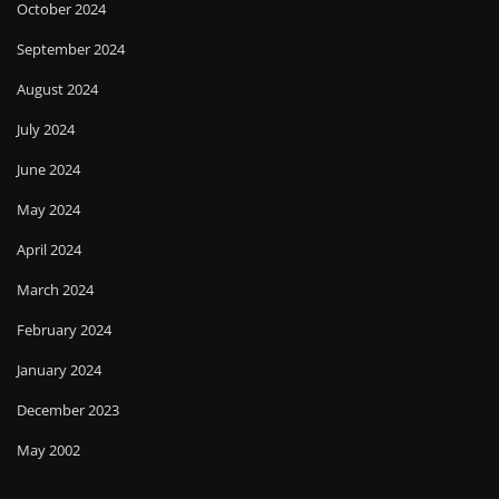
October 2024
September 2024
August 2024
July 2024
June 2024
May 2024
April 2024
March 2024
February 2024
January 2024
December 2023
May 2002