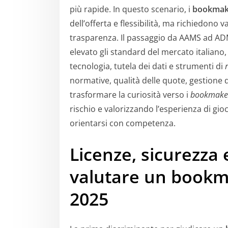
più rapide. In questo scenario, i
bookmak
dell’offerta e flessibilità, ma richiedono 
trasparenza. Il passaggio da AAMS ad AD
elevato gli standard del mercato italiano,
tecnologia, tutela dei dati e strumenti di
normative, qualità delle quote, gestione d
trasformare la curiosità verso i
bookmake
rischio e valorizzando l’esperienza di gioc
orientarsi con competenza.
Licenze, sicurezza
valutare un book
2025