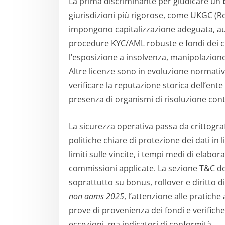
La prima discriminante per giudicare un
giurisdizioni più rigorose, come UKGC (Re
impongono capitalizzazione adeguata, aud
procedure KYC/AML robuste e fondi dei cli
l’esposizione a insolvenza, manipolazione 
Altre licenze sono in evoluzione normativ
verificare la reputazione storica dell’ente 
presenza di organismi di risoluzione con
La sicurezza operativa passa da crittograf
politiche chiare di protezione dei dati in 
limiti sulle vincite, i tempi medi di elabor
commissioni applicate. La sezione T&C dev
soprattutto su bonus, rollover e diritto
non aams 2025
, l’attenzione alle pratich
prove di provenienza dei fondi e verifich
eccezioni, ma indicatori di conformità.