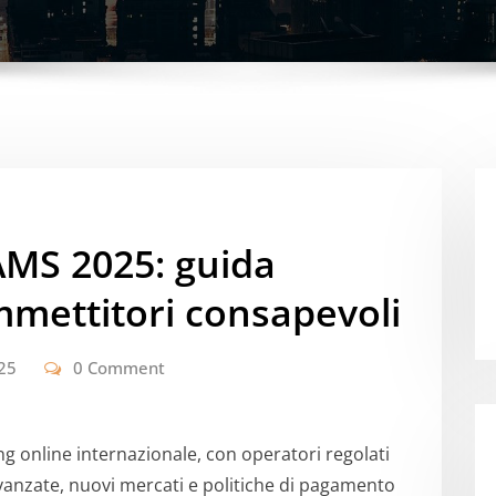
MS 2025: guida
mmettitori consapevoli
25
0 Comment
ng online internazionale, con operatori regolati
 avanzate, nuovi mercati e politiche di pagamento