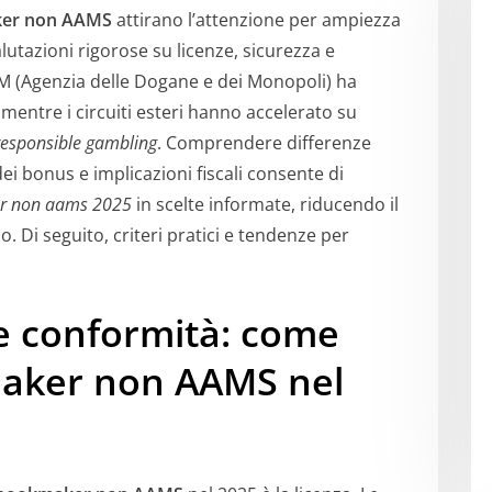
er non AAMS
attirano l’attenzione per ampiezza
valutazioni rigorose su licenze, sicurezza e
M (Agenzia delle Dogane e dei Monopoli) ha
 mentre i circuiti esteri hanno accelerato su
responsible gambling
. Comprendere differenze
ei bonus e implicazioni fiscali consente di
r non aams 2025
in scelte informate, riducendo il
o. Di seguito, criteri pratici e tendenze per
 e conformità: come
maker non AAMS nel