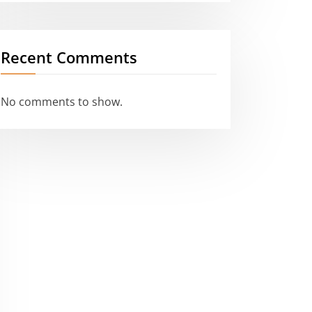
Recent Comments
No comments to show.