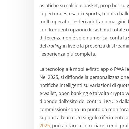
asiatiche su calcio e basket, prop bet su gio
copertura estesa di eSports, tennis chall
molti operatori esteri adottano margini d
con frequenti opzioni di
cash out
totale o
differenza non è solo numerica: conta la st
del
trading
in live e la presenza di stream
l’esperienza più completa.
La tecnologia è mobile-first: app o PWA legg
Nel 2025, si diffonde la personalizzazion
notifiche intelligenti su variazioni di quot
e-wallet, open banking e talvolta crypto vel
dipende dall’esito dei controlli KYC e dalla
commissioni sono un punto da monitorare
supporta l’euro. Un singolo riferimento 
2025
, può aiutare a incrociare trend, pr