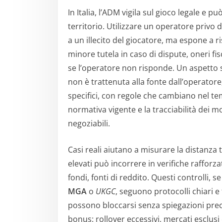
In Italia, l’ADM vigila sul gioco legale e pu
territorio. Utilizzare un operatore privo
a un illecito del giocatore, ma espone a r
minore tutela in caso di dispute, oneri fisc
se l’operatore non risponde. Un aspetto s
non è trattenuta alla fonte dall’operatore,
specifici, con regole che cambiano nel te
normativa vigente e la tracciabilità dei
negoziabili.
Casi reali aiutano a misurare la distanza 
elevati può incorrere in verifiche rafforza
fondi, fonti di reddito. Questi controlli, 
MGA
o
UKGC
, seguono protocolli chiari e
possono bloccarsi senza spiegazioni preci
bonus: rollover eccessivi, mercati esclusi