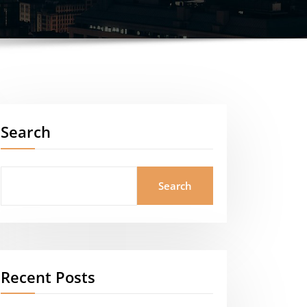
Search
Search
Recent Posts