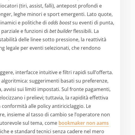
catori (tiri, assist, falli), antepost profondi e
enger, leghe minori e sport emergenti. Lato quote,
inamici e politiche di
odds boost
su eventi di punta,
 parziale e funzioni di
bet builder
flessibili. La
abilità delle linee sotto pressione, la reattività
ing legale per eventi selezionati, che rendono
ere, interfacce intuitive e filtri rapidi sull’offerta.
e algoritmica: suggerimenti basati su preferenze,
a, avvisi sui limiti impostati. Sul fronte pagamenti,
ocizzano i prelievi; tuttavia, la rapidità effettiva
 conformità alle policy antiriciclaggio. Le
, insieme al tasso di cambio se l’operatore non
autorevole sul tema, come
bookmaker non aams
atiche e standard tecnici senza cadere nel mero