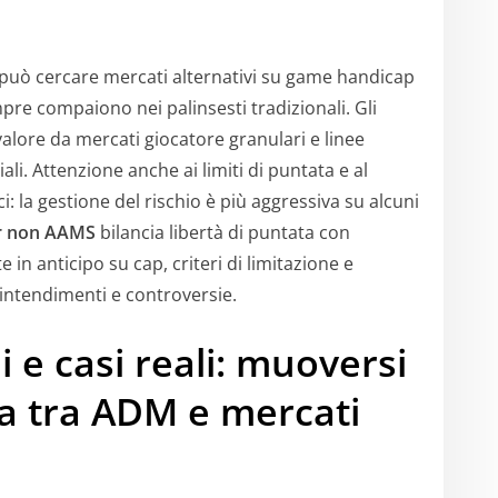
 può cercare mercati alternativi su game handicap
re compaiono nei palinsesti tradizionali. Gli
valore da mercati giocatore granulari e linee
i. Attenzione anche ai limiti di puntata e al
ci: la gestione del rischio è più aggressiva su alcuni
 non AAMS
bilancia libertà di puntata con
e in anticipo su cap, criteri di limitazione e
raintendimenti e controversie.
li e casi reali: muoversi
a tra ADM e mercati