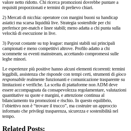
valore netto ridotto. Chi ricerca promozioni dovrebbe puntare a
requisiti proporzionati e termini di prelievo chiari.
2) Mercati di nicchia: operatore con margini buoni su handicap
asiatici ma scarsa liquidità live. Strategia sostenibile per chi
preferisce pre-match e linee stabili; meno adatta a chi punta sulla
velocità di esecuzione in live.
3) Payout costante su top league: margini stabili sui principali
campionati e meno competitivi altrove. Profilo adatto a chi
scommette su eventi mainstream, accettando compromessi sulle
leghe minori.
Le esperienze più positive hanno alcuni elementi ricorrenti: termini
leggibili, assistenza che risponde con tempi certi, strumenti di
gioco
responsabile
realmente funzionanti e comunicazione trasparente su
limitazioni e verifiche. La scelta di piattaforme non ADM deve
essere accompagnata da consapevolezza regolamentare, valutazioni
quantitative su quote e margini, e attenzione continua al
bilanciamento tra promozioni e rischio. In questo equilibrio,
l’obiettivo non è “trovare il trucco”, ma costruire un approccio
informato che privilegi trasparenza, sicurezza e sostenibilità nel
tempo.
Related Posts: