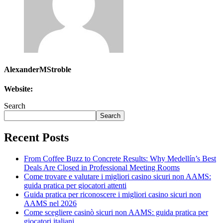
AlexanderMStroble
Website:
Search
Search
Recent Posts
From Coffee Buzz to Concrete Results: Why Medellín’s Best
Deals Are Closed in Professional Meeting Rooms
Come trovare e valutare i migliori casino sicuri non AAMS:
guida pratica per giocatori attenti
Guida pratica per riconoscere i migliori casino sicuri non
AAMS nel 2026
Come scegliere casinò sicuri non AAMS: guida pratica per
giocatori italiani