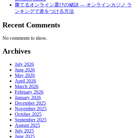
勝てるオンライン選びの秘訣 — オンラインカジノ ラ
ンキングで差をつける方法
Recent Comments
No comments to show.
Archives
July 2026
June 2026
May 2026
April 2026
March 2026
February 2026
January 2026
December 2025
November 2025
October 2025
September 2025
August 2025
July 2025
June 2025