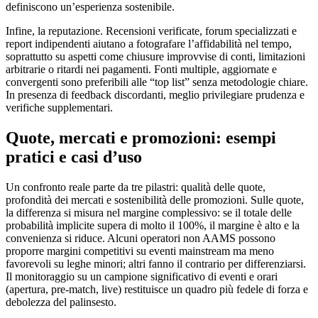
definiscono un’esperienza sostenibile.
Infine, la reputazione. Recensioni verificate, forum specializzati e
report indipendenti aiutano a fotografare l’affidabilità nel tempo,
soprattutto su aspetti come chiusure improvvise di conti, limitazioni
arbitrarie o ritardi nei pagamenti. Fonti multiple, aggiornate e
convergenti sono preferibili alle “top list” senza metodologie chiare.
In presenza di feedback discordanti, meglio privilegiare prudenza e
verifiche supplementari.
Quote, mercati e promozioni: esempi
pratici e casi d’uso
Un confronto reale parte da tre pilastri: qualità delle quote,
profondità dei mercati e sostenibilità delle promozioni. Sulle quote,
la differenza si misura nel margine complessivo: se il totale delle
probabilità implicite supera di molto il 100%, il margine è alto e la
convenienza si riduce. Alcuni operatori non AAMS possono
proporre margini competitivi su eventi mainstream ma meno
favorevoli su leghe minori; altri fanno il contrario per differenziarsi.
Il monitoraggio su un campione significativo di eventi e orari
(apertura, pre-match, live) restituisce un quadro più fedele di forza e
debolezza del palinsesto.