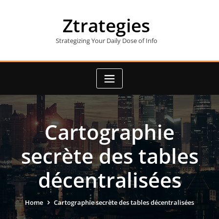
Skip
to
Ztrategies
content
Strategizing Your Daily Dose of Info
Cartographie
secrète des tables
décentralisées
Home
Cartographie secrète des tables décentralisées