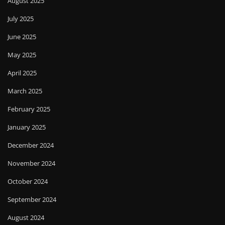
August 2025
July 2025
June 2025
May 2025
April 2025
March 2025
February 2025
January 2025
December 2024
November 2024
October 2024
September 2024
August 2024