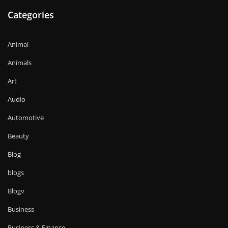
Categories
Animal
Animals
Art
Audio
Automotive
Beauty
Blog
blogs
Blogv
Business
Business & Finance