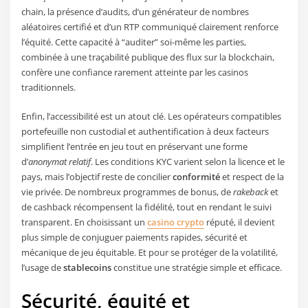
chain, la présence d’audits, d’un générateur de nombres
aléatoires certifié et d’un RTP communiqué clairement renforce
l’équité. Cette capacité à “auditer” soi-même les parties,
combinée à une traçabilité publique des flux sur la blockchain,
confère une confiance rarement atteinte par les casinos
traditionnels.
Enfin, l’accessibilité est un atout clé. Les opérateurs compatibles
portefeuille non custodial et authentification à deux facteurs
simplifient l’entrée en jeu tout en préservant une forme
d’
anonymat relatif
. Les conditions KYC varient selon la licence et le
pays, mais l’objectif reste de concilier
conformité
et respect de la
vie privée. De nombreux programmes de bonus, de
rakeback
et
de cashback récompensent la fidélité, tout en rendant le suivi
transparent. En choisissant un
casino crypto
réputé, il devient
plus simple de conjuguer paiements rapides, sécurité et
mécanique de jeu équitable. Et pour se protéger de la volatilité,
l’usage de
stablecoins
constitue une stratégie simple et efficace.
Sécurité, équité et