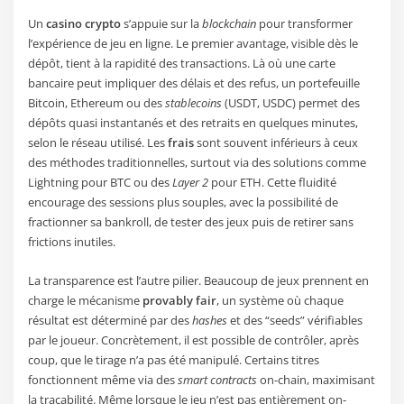
Un
casino crypto
s’appuie sur la
blockchain
pour transformer
l’expérience de jeu en ligne. Le premier avantage, visible dès le
dépôt, tient à la rapidité des transactions. Là où une carte
bancaire peut impliquer des délais et des refus, un portefeuille
Bitcoin, Ethereum ou des
stablecoins
(USDT, USDC) permet des
dépôts quasi instantanés et des retraits en quelques minutes,
selon le réseau utilisé. Les
frais
sont souvent inférieurs à ceux
des méthodes traditionnelles, surtout via des solutions comme
Lightning pour BTC ou des
Layer 2
pour ETH. Cette fluidité
encourage des sessions plus souples, avec la possibilité de
fractionner sa bankroll, de tester des jeux puis de retirer sans
frictions inutiles.
La transparence est l’autre pilier. Beaucoup de jeux prennent en
charge le mécanisme
provably fair
, un système où chaque
résultat est déterminé par des
hashes
et des “seeds” vérifiables
par le joueur. Concrètement, il est possible de contrôler, après
coup, que le tirage n’a pas été manipulé. Certains titres
fonctionnent même via des
smart contracts
on-chain, maximisant
la traçabilité. Même lorsque le jeu n’est pas entièrement on-