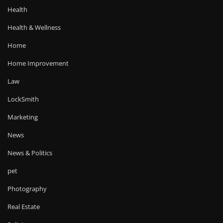
Health
Health & Wellness
Home
Home Improvement
Law
LockSmith
Marketing
News
News & Politics
pet
Photography
Real Estate