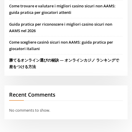
Come trovare e valutare i migliori casino sicuri non AAMS:
guida pratica per giocatori attenti
Guida pratica per riconoscere i migliori casino sicuri non
AAMS nel 2026
Come scegliere casinò sicuri non AAMS: guida pratica per
giocatori italiani
勝てるオンライン選びの秘訣 — オンラインカジノ ランキングで
差をつける方法
Recent Comments
No comments to show.