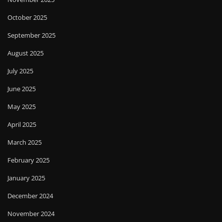
October 2025
September 2025
August 2025
July 2025
June 2025
May 2025
April 2025
March 2025
February 2025
January 2025
December 2024
November 2024