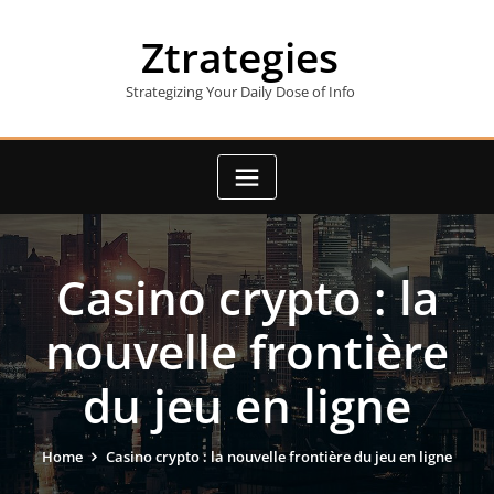
Skip
to
Ztrategies
content
Strategizing Your Daily Dose of Info
Casino crypto : la
nouvelle frontière
du jeu en ligne
Home
Casino crypto : la nouvelle frontière du jeu en ligne