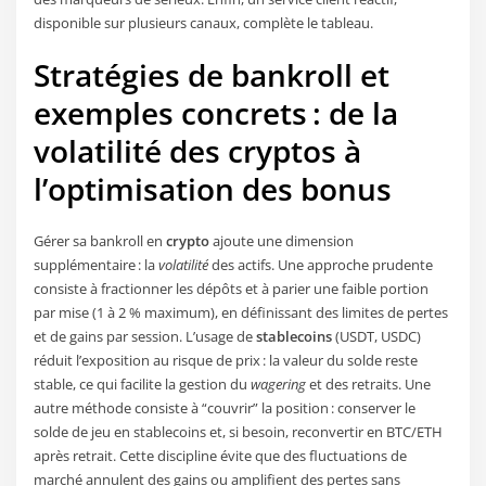
disponible sur plusieurs canaux, complète le tableau.
Stratégies de bankroll et
exemples concrets : de la
volatilité des cryptos à
l’optimisation des bonus
Gérer sa bankroll en
crypto
ajoute une dimension
supplémentaire : la
volatilité
des actifs. Une approche prudente
consiste à fractionner les dépôts et à parier une faible portion
par mise (1 à 2 % maximum), en définissant des limites de pertes
et de gains par session. L’usage de
stablecoins
(USDT, USDC)
réduit l’exposition au risque de prix : la valeur du solde reste
stable, ce qui facilite la gestion du
wagering
et des retraits. Une
autre méthode consiste à “couvrir” la position : conserver le
solde de jeu en stablecoins et, si besoin, reconvertir en BTC/ETH
après retrait. Cette discipline évite que des fluctuations de
marché annulent des gains ou amplifient des pertes sans