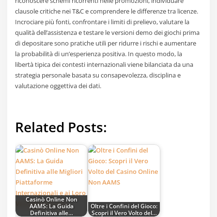
riconoscere schemi ricorrenti nelle promozioni, individuare
clausole critiche nei T&C e comprendere le differenze tra licenze.
Incrociare più fonti, confrontare i limiti di prelievo, valutare la
qualità dell’assistenza e testare le versioni demo dei giochi prima
di depositare sono pratiche utili per ridurre i rischi e aumentare
la probabilità di un’esperienza positiva. In questo modo, la
libertà tipica dei contesti internazionali viene bilanciata da una
strategia personale basata su consapevolezza, disciplina e
valutazione oggettiva dei dati.
Related Posts:
Casinò Online Non
AAMS: La Guida
Oltre i Confini del Gioco:
Definitiva alle…
Scopri il Vero Volto del…