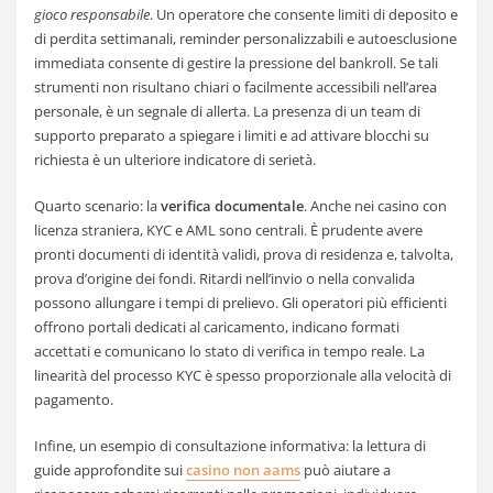
gioco responsabile
. Un operatore che consente limiti di deposito e
di perdita settimanali, reminder personalizzabili e autoesclusione
immediata consente di gestire la pressione del bankroll. Se tali
strumenti non risultano chiari o facilmente accessibili nell’area
personale, è un segnale di allerta. La presenza di un team di
supporto preparato a spiegare i limiti e ad attivare blocchi su
richiesta è un ulteriore indicatore di serietà.
Quarto scenario: la
verifica documentale
. Anche nei casino con
licenza straniera, KYC e AML sono centrali. È prudente avere
pronti documenti di identità validi, prova di residenza e, talvolta,
prova d’origine dei fondi. Ritardi nell’invio o nella convalida
possono allungare i tempi di prelievo. Gli operatori più efficienti
offrono portali dedicati al caricamento, indicano formati
accettati e comunicano lo stato di verifica in tempo reale. La
linearità del processo KYC è spesso proporzionale alla velocità di
pagamento.
Infine, un esempio di consultazione informativa: la lettura di
guide approfondite sui
casino non aams
può aiutare a