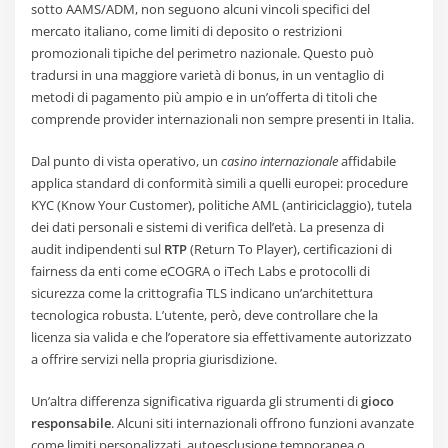
sotto AAMS/ADM, non seguono alcuni vincoli specifici del
mercato italiano, come limiti di deposito o restrizioni
promozionali tipiche del perimetro nazionale. Questo può
tradursi in una maggiore varietà di bonus, in un ventaglio di
metodi di pagamento più ampio e in un’offerta di titoli che
comprende provider internazionali non sempre presenti in Italia.
Dal punto di vista operativo, un
casino internazionale
affidabile
applica standard di conformità simili a quelli europei: procedure
KYC (Know Your Customer), politiche AML (antiriciclaggio), tutela
dei dati personali e sistemi di verifica dell’età. La presenza di
audit indipendenti sul
RTP
(Return To Player), certificazioni di
fairness da enti come eCOGRA o iTech Labs e protocolli di
sicurezza come la crittografia TLS indicano un’architettura
tecnologica robusta. L’utente, però, deve controllare che la
licenza sia valida e che l’operatore sia effettivamente autorizzato
a offrire servizi nella propria giurisdizione.
Un’altra differenza significativa riguarda gli strumenti di
gioco
responsabile
. Alcuni siti internazionali offrono funzioni avanzate
come limiti personalizzati, autoesclusione temporanea o