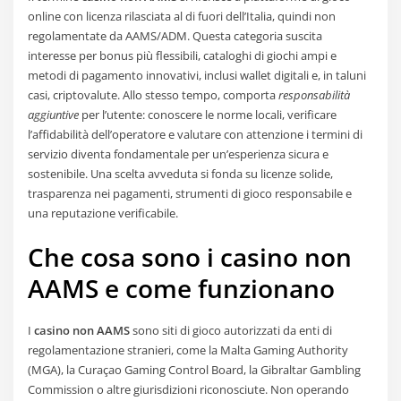
online con licenza rilasciata al di fuori dell’Italia, quindi non
regolamentate da AAMS/ADM. Questa categoria suscita
interesse per bonus più flessibili, cataloghi di giochi ampi e
metodi di pagamento innovativi, inclusi wallet digitali e, in taluni
casi, criptovalute. Allo stesso tempo, comporta
responsabilità
aggiuntive
per l’utente: conoscere le norme locali, verificare
l’affidabilità dell’operatore e valutare con attenzione i termini di
servizio diventa fondamentale per un’esperienza sicura e
sostenibile. Una scelta avveduta si fonda su licenze solide,
trasparenza nei pagamenti, strumenti di gioco responsabile e
una reputazione verificabile.
Che cosa sono i casino non
AAMS e come funzionano
I
casino non AAMS
sono siti di gioco autorizzati da enti di
regolamentazione stranieri, come la Malta Gaming Authority
(MGA), la Curaçao Gaming Control Board, la Gibraltar Gambling
Commission o altre giurisdizioni riconosciute. Non operando