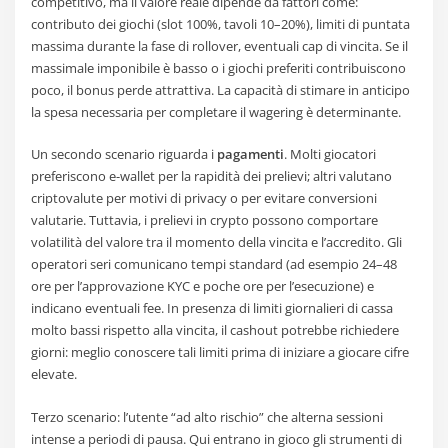
competitivo, ma il valore reale dipende da fattori come:
contributo dei giochi (slot 100%, tavoli 10–20%), limiti di puntata
massima durante la fase di rollover, eventuali cap di vincita. Se il
massimale imponibile è basso o i giochi preferiti contribuiscono
poco, il bonus perde attrattiva. La capacità di stimare in anticipo
la spesa necessaria per completare il wagering è determinante.
Un secondo scenario riguarda i
pagamenti
. Molti giocatori
preferiscono e-wallet per la rapidità dei prelievi; altri valutano
criptovalute per motivi di privacy o per evitare conversioni
valutarie. Tuttavia, i prelievi in crypto possono comportare
volatilità del valore tra il momento della vincita e l’accredito. Gli
operatori seri comunicano tempi standard (ad esempio 24–48
ore per l’approvazione KYC e poche ore per l’esecuzione) e
indicano eventuali fee. In presenza di limiti giornalieri di cassa
molto bassi rispetto alla vincita, il cashout potrebbe richiedere
giorni: meglio conoscere tali limiti prima di iniziare a giocare cifre
elevate.
Terzo scenario: l’utente “ad alto rischio” che alterna sessioni
intense a periodi di pausa. Qui entrano in gioco gli strumenti di