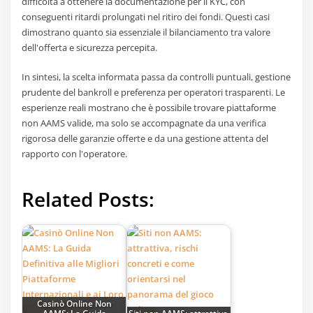
difficoltà a ottenere la documentazione per il KYC, con
conseguenti ritardi prolungati nel ritiro dei fondi. Questi casi
dimostrano quanto sia essenziale il bilanciamento tra valore
dell'offerta e sicurezza percepita.
In sintesi, la scelta informata passa da controlli puntuali, gestione
prudente del bankroll e preferenza per operatori trasparenti. Le
esperienze reali mostrano che è possibile trovare piattaforme
non AAMS valide, ma solo se accompagnate da una verifica
rigorosa delle garanzie offerte e da una gestione attenta del
rapporto con l'operatore.
Related Posts:
Casinò Online Non
AAMS: La Guida
Siti non AAMS: attrattiva,