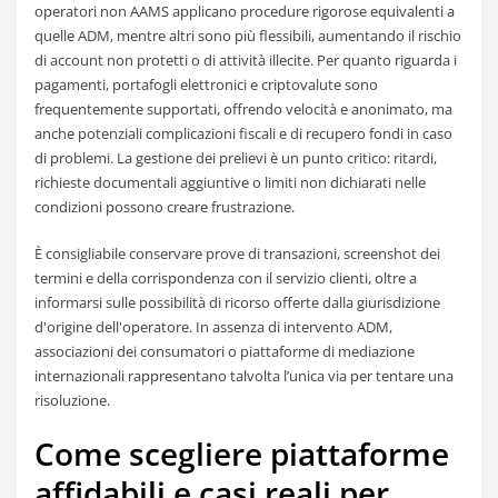
operatori non AAMS applicano procedure rigorose equivalenti a
quelle ADM, mentre altri sono più flessibili, aumentando il rischio
di account non protetti o di attività illecite. Per quanto riguarda i
pagamenti, portafogli elettronici e criptovalute sono
frequentemente supportati, offrendo velocità e anonimato, ma
anche potenziali complicazioni fiscali e di recupero fondi in caso
di problemi. La gestione dei prelievi è un punto critico: ritardi,
richieste documentali aggiuntive o limiti non dichiarati nelle
condizioni possono creare frustrazione.
È consigliabile conservare prove di transazioni, screenshot dei
termini e della corrispondenza con il servizio clienti, oltre a
informarsi sulle possibilità di ricorso offerte dalla giurisdizione
d'origine dell'operatore. In assenza di intervento ADM,
associazioni dei consumatori o piattaforme di mediazione
internazionali rappresentano talvolta l’unica via per tentare una
risoluzione.
Come scegliere piattaforme
affidabili e casi reali per