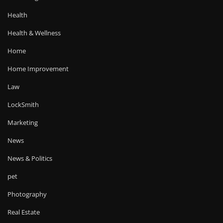
Health
Health & Wellness
Home
Home Improvement
Law
LockSmith
Marketing
News
News & Politics
pet
Photography
Real Estate