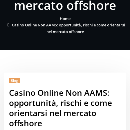
mercato offshore
Home
Casino Online Non AAMS: opportunità, rischi e come orientarsi
nel mercato offshore
Blog
Casino Online Non AAMS:
opportunità, rischi e come
orientarsi nel mercato
offshore