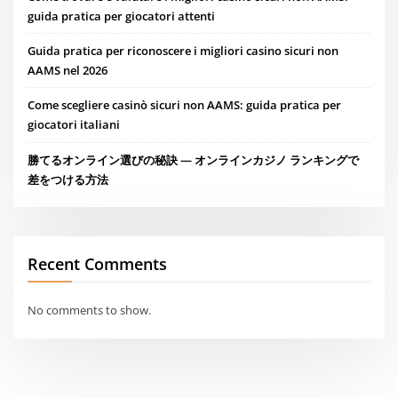
guida pratica per giocatori attenti
Guida pratica per riconoscere i migliori casino sicuri non
AAMS nel 2026
Come scegliere casinò sicuri non AAMS: guida pratica per
giocatori italiani
勝てるオンライン選びの秘訣 — オンラインカジノ ランキングで
差をつける方法
Recent Comments
No comments to show.