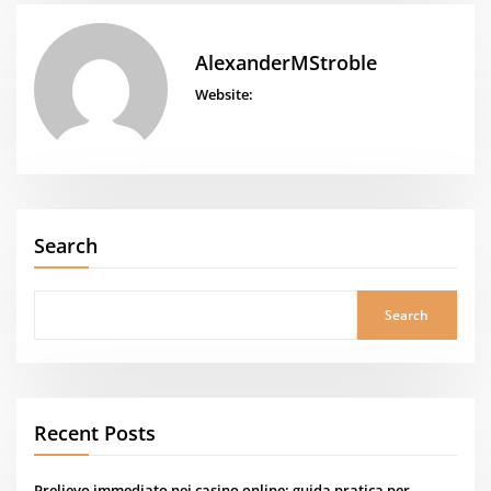
AlexanderMStroble
Website:
Search
Search
Recent Posts
Prelievo immediato nei casino online: guida pratica per