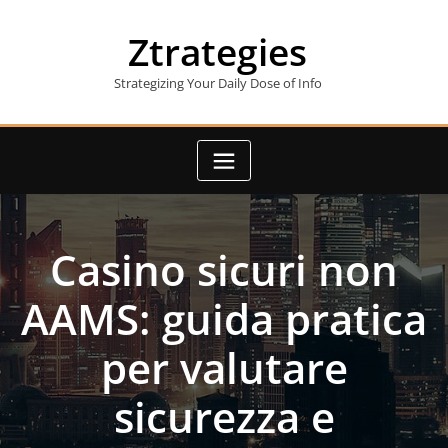
Skip
to
Ztrategies
content
Strategizing Your Daily Dose of Info
Casino sicuri non
AAMS: guida pratica
per valutare
sicurezza e