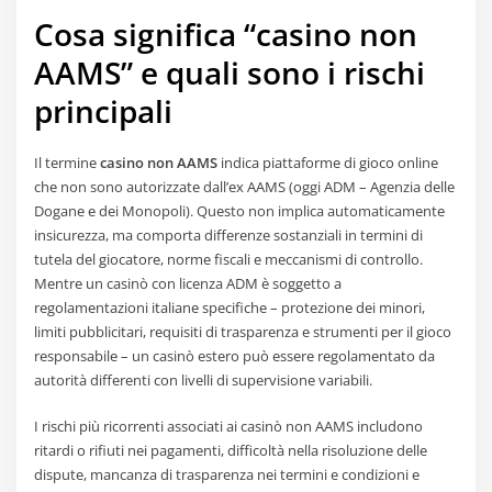
Cosa significa “casino non
AAMS” e quali sono i rischi
principali
Il termine
casino non AAMS
indica piattaforme di gioco online
che non sono autorizzate dall’ex AAMS (oggi ADM – Agenzia delle
Dogane e dei Monopoli). Questo non implica automaticamente
insicurezza, ma comporta differenze sostanziali in termini di
tutela del giocatore, norme fiscali e meccanismi di controllo.
Mentre un casinò con licenza ADM è soggetto a
regolamentazioni italiane specifiche – protezione dei minori,
limiti pubblicitari, requisiti di trasparenza e strumenti per il gioco
responsabile – un casinò estero può essere regolamentato da
autorità differenti con livelli di supervisione variabili.
I rischi più ricorrenti associati ai casinò non AAMS includono
ritardi o rifiuti nei pagamenti, difficoltà nella risoluzione delle
dispute, mancanza di trasparenza nei termini e condizioni e