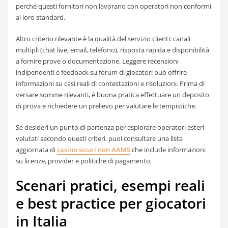
perché questi fornitori non lavorano con operatori non conformi
ai loro standard.
Altro criterio rilevante è la qualità del servizio clienti: canali
multipli (chat live, email, telefono), risposta rapida e disponibilità
a fornire prove o documentazione. Leggere recensioni
indipendenti e feedback su forum di giocatori può offrire
informazioni su casi reali di contestazioni e risoluzioni. Prima di
versare somme rilevanti, è buona pratica effettuare un deposito
di prova e richiedere un prelievo per valutare le tempistiche.
Se desideri un punto di partenza per esplorare operatori esteri
valutati secondo questi criteri, puoi consultare una lista
aggiornata di
casino sicuri non AAMS
che include informazioni
su licenze, provider e politiche di pagamento.
Scenari pratici, esempi reali
e best practice per giocatori
in Italia