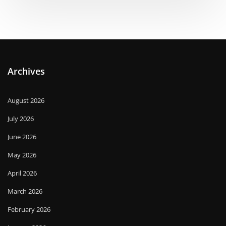
Archives
August 2026
July 2026
June 2026
May 2026
April 2026
March 2026
February 2026