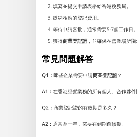
填寫並提交申請表格給香港稅務局。
繳納相應的登記費用。
等待申請審批，通常需要5-7個工作日
獲得
商業登記證
，並確保在營業場所顯
常見問題解答
Q1：
哪些企業需要申請
商業登記證
？
A1：
在香港經營業務的所有個人、合作夥伴
Q2：
商業登記證的有效期是多久？
A2：
通常為一年，需要在到期前續期。