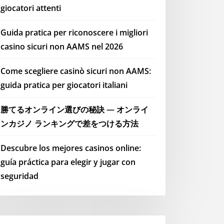
giocatori attenti
Guida pratica per riconoscere i migliori
casino sicuri non AAMS nel 2026
Come scegliere casinò sicuri non AAMS:
guida pratica per giocatori italiani
勝てるオンライン選びの秘訣 — オンライ
ンカジノ ランキングで差をつける方法
Descubre los mejores casinos online:
guía práctica para elegir y jugar con
seguridad