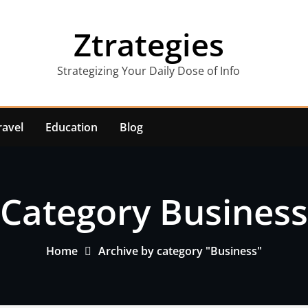
Ztrategies
Strategizing Your Daily Dose of Info
ravel
Education
Blog
Category Business
Home
Archive by category "Business"