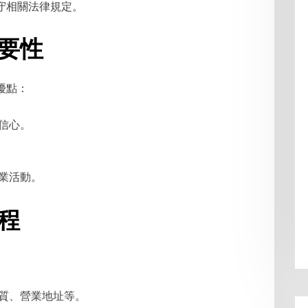
守相關法律規定。
要性
優點：
信心。
業活動。
程
質、營業地址等。