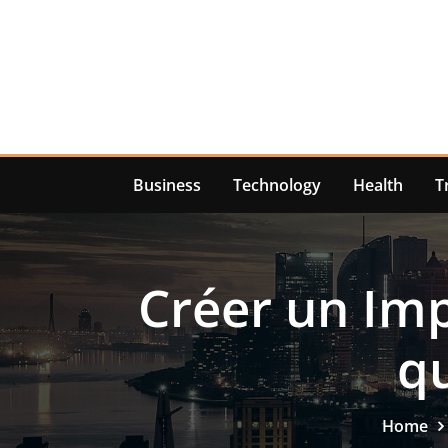
Skip
to
content
Business
Technology
Health
T
Créer un Imp
q
Home