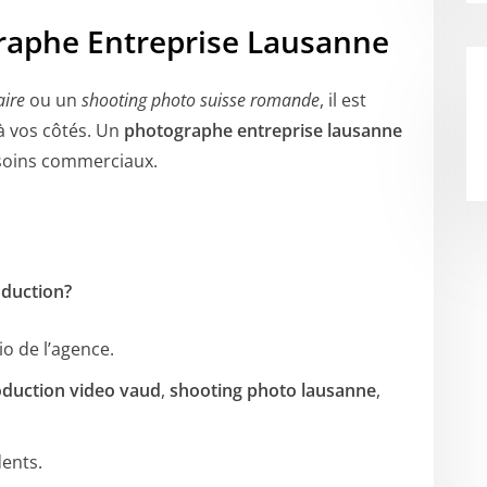
raphe Entreprise Lausanne
aire
ou un
shooting photo suisse romande
, il est
à vos côtés. Un
photographe entreprise lausanne
soins commerciaux.
oduction?
io de l’agence.
duction video vaud
,
shooting photo lausanne
,
dents.