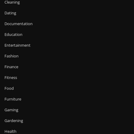
Cleaning
Dating
Documentation
Education
Entertainment
Fashion
Finance
Fitness
Food
Furniture
Gaming
Gardening
Health