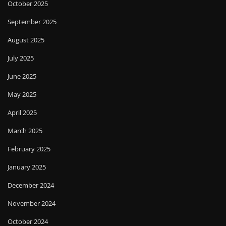
October 2025
September 2025
August 2025
July 2025
June 2025
May 2025
April 2025
March 2025
February 2025
January 2025
December 2024
November 2024
October 2024