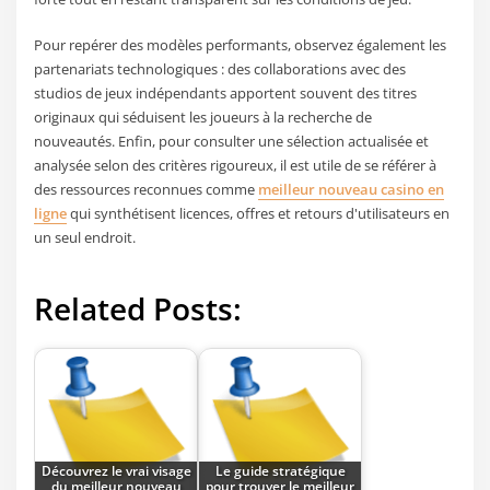
Pour repérer des modèles performants, observez également les
partenariats technologiques : des collaborations avec des
studios de jeux indépendants apportent souvent des titres
originaux qui séduisent les joueurs à la recherche de
nouveautés. Enfin, pour consulter une sélection actualisée et
analysée selon des critères rigoureux, il est utile de se référer à
des ressources reconnues comme
meilleur nouveau casino en
ligne
qui synthétisent licences, offres et retours d'utilisateurs en
un seul endroit.
Related Posts:
Découvrez le vrai visage
Le guide stratégique
du meilleur nouveau
pour trouver le meilleur