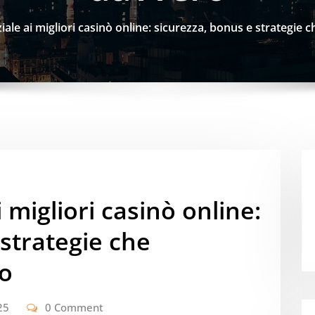
ale ai migliori casinò online: sicurezza, bonus e strategie
 migliori casinò online:
 strategie che
o
25
0 Comment