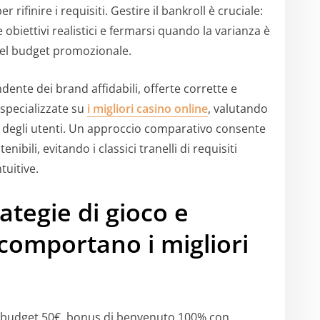
 rifinire i requisiti. Gestire il bankroll è cruciale:
 obiettivi realistici e fermarsi quando la varianza è
 del budget promozionale.
nte dei brand affidabili, offerte corrette e
 specializzate su
i migliori casino online
, valutando
ck degli utenti. Un approccio comparativo consente
bili, evitando i classici tranelli di requisiti
tuitive.
rategie di gioco e
comportano i migliori
: budget 50€, bonus di benvenuto 100% con