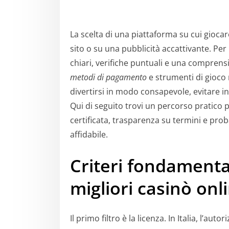
La scelta di una piattaforma su cui gioca
sito o su una pubblicità accattivante. Per
chiari, verifiche puntuali e una compren
metodi di pagamento
e strumenti di gioco
divertirsi in modo consapevole, evitare in
Qui di seguito trovi un percorso pratico 
certificata, trasparenza su termini e proba
affidabile.
Criteri fondamental
migliori casinò onl
Il primo filtro è la licenza. In Italia, l’a