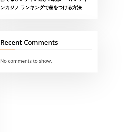
ンカジノ ランキングで差をつける方法
Recent Comments
No comments to show.