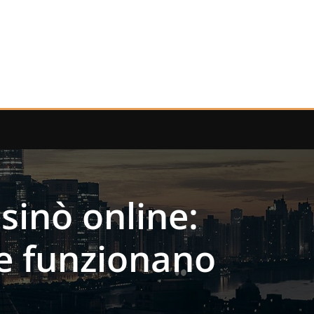
asinò online:
he funzionano