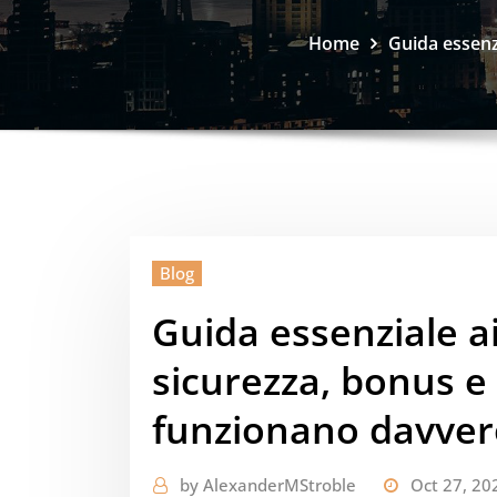
Home
Guida essenzi
Blog
Guida essenziale ai
sicurezza, bonus e
funzionano davver
by
AlexanderMStroble
Oct 27, 20