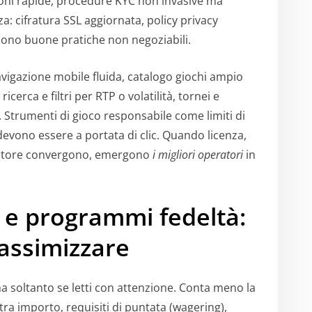
azioni rapide, procedure KYC non invasive ma
: cifratura SSL aggiornata, policy privacy
à sono buone pratiche non negoziabili.
avigazione mobile fluida, catalogo giochi ampio
 ricerca e filtri per RTP o volatilità, tornei e
Strumenti di gioco responsabile come limiti di
devono essere a portata di clic. Quando licenza,
ocatore convergono, emergono
i migliori operatori
in
 e programmi fedeltà:
assimizzare
a soltanto se letti con attenzione. Conta meno la
tra importo, requisiti di puntata (wagering),