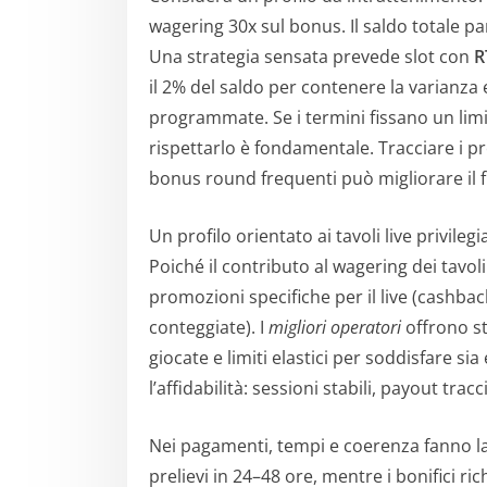
wagering 30x sul bonus. Il saldo totale pa
Una strategia sensata prevede slot con
R
il 2% del saldo per contenere la varianza
programmate. Se i termini fissano un lim
rispettarlo è fondamentale. Tracciare i pr
bonus round frequenti può migliorare il f
Un profilo orientato ai tavoli live privileg
Poiché il contributo al wagering dei tavoli
promozioni specifiche per il live (cashbac
conteggiate). I
migliori operatori
offrono st
giocate e limiti elastici per soddisfare sia 
l’affidabilità: sessioni stabili, payout tra
Nei pagamenti, tempi e coerenza fanno la 
prelievi in 24–48 ore, mentre i bonifici r