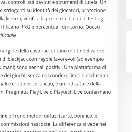
, controlli sui payout e strumenti di tutela. Un
 stringenti su identità dei giocatori, protezione
la licenza, verifica la presenza di enti di testing
tificano RNG e percentuali di ritorno. Questi
ificabile
.
l margine della casa raccontano molto del valore
li di blackjack con regole favorevoli (ad esempio
ù mani) sono segnali positivi. Una piattaforma di
ole dei giochi, senza nascondere limiti o esclusioni.
ali e croupier certificati, è un indicatore della
on, Pragmatic Play Live o Playtech Live confermano
line
offrono metodi diffusi (carte, bonifico, e-
a commissioni nascoste. La differenza si vede nei