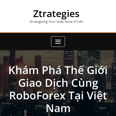
Skip
to
Ztrategies
content
Strategizing Your Daily Dose of Info
Khám Phá Thế Giới
Giao Dịch Cùng
RoboForex Tại Việt
Nam