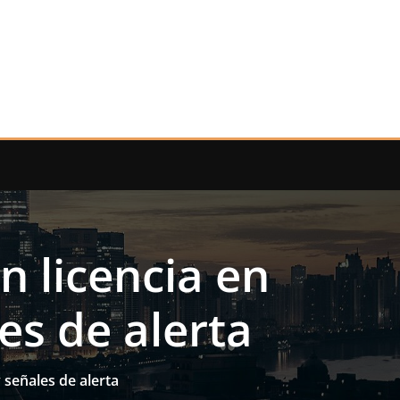
n licencia en
es de alerta
y señales de alerta