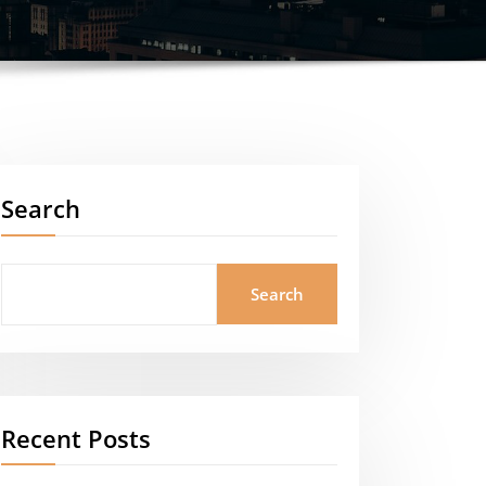
Search
Search
Recent Posts