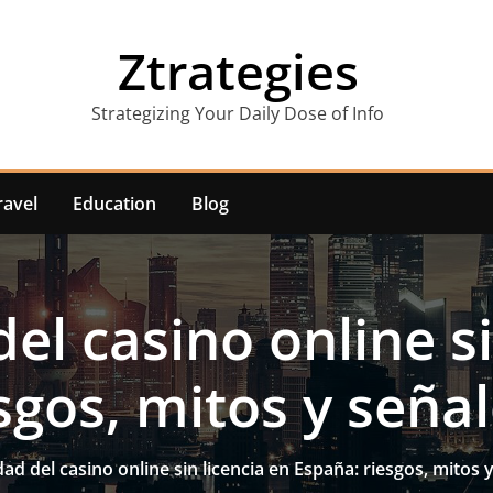
Ztrategies
Strategizing Your Daily Dose of Info
ravel
Education
Blog
del casino online si
sgos, mitos y señal
dad del casino online sin licencia en España: riesgos, mitos 