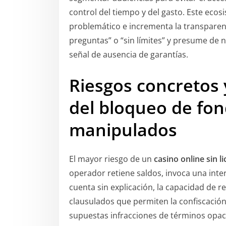
control del tiempo y del gasto. Este ecos
problemático e incrementa la transparenci
preguntas” o “sin límites” y presume de n
señal de ausencia de garantías.
Riesgos concretos 
del bloqueo de fon
manipulados
El mayor riesgo de un
casino online sin l
operador retiene saldos, invoca una inter
cuenta sin explicación, la capacidad de 
clausulados que permiten la confiscació
supuestas infracciones de términos opaco