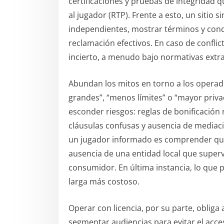
certificaciones y pruebas de integridad q
al jugador (RTP). Frente a esto, un sitio s
independientes, mostrar términos y con
reclamación efectivos. En caso de conflic
incierto, a menudo bajo normativas extra
Abundan los mitos en torno a los operad
grandes”, “menos límites” o “mayor priv
esconder riesgos: reglas de bonificación 
cláusulas confusas y ausencia de mediaci
un jugador informado es comprender que l
ausencia de una entidad local que superv
consumidor. En última instancia, lo que p
larga más costoso.
Operar con licencia, por su parte, obliga
segmentar audiencias para evitar el acc