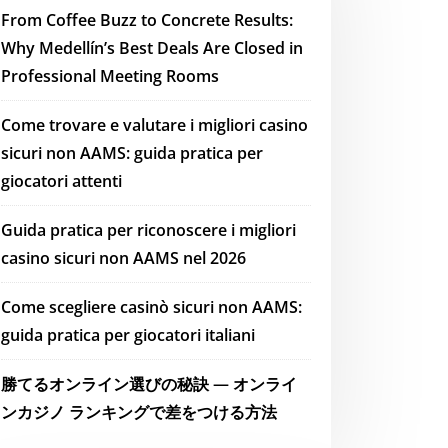
From Coffee Buzz to Concrete Results:
Why Medellín’s Best Deals Are Closed in
Professional Meeting Rooms
Come trovare e valutare i migliori casino
sicuri non AAMS: guida pratica per
giocatori attenti
Guida pratica per riconoscere i migliori
casino sicuri non AAMS nel 2026
Come scegliere casinò sicuri non AAMS:
guida pratica per giocatori italiani
勝てるオンライン選びの秘訣 — オンライ
ンカジノ ランキングで差をつける方法