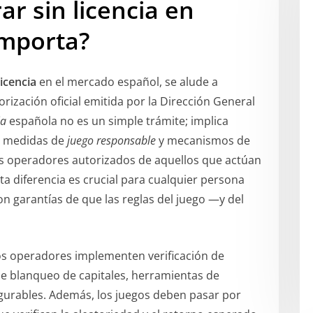
ar sin licencia en
importa?
licencia
en el mercado español, se alude a
ización oficial emitida por la Dirección General
ia
española no es un simple trámite; implica
s, medidas de
juego responsable
y mecanismos de
los operadores autorizados de aquellos que actúan
ta diferencia es crucial para cualquier persona
 garantías de que las reglas del juego —y del
los operadores implementen verificación de
 de blanqueo de capitales, herramientas de
igurables. Además, los juegos deben pasar por