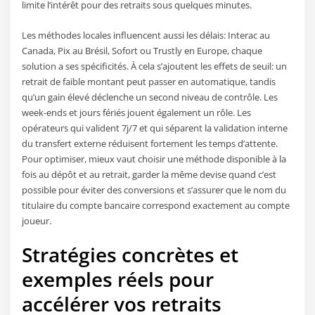
limite l’intérêt pour des retraits sous quelques minutes.
Les méthodes locales influencent aussi les délais: Interac au
Canada, Pix au Brésil, Sofort ou Trustly en Europe, chaque
solution a ses spécificités. À cela s’ajoutent les effets de seuil: un
retrait de faible montant peut passer en automatique, tandis
qu’un gain élevé déclenche un second niveau de contrôle. Les
week-ends et jours fériés jouent également un rôle. Les
opérateurs qui valident 7j/7 et qui séparent la validation interne
du transfert externe réduisent fortement les temps d’attente.
Pour optimiser, mieux vaut choisir une méthode disponible à la
fois au dépôt et au retrait, garder la même devise quand c’est
possible pour éviter des conversions et s’assurer que le nom du
titulaire du compte bancaire correspond exactement au compte
joueur.
Stratégies concrètes et
exemples réels pour
accélérer vos retraits