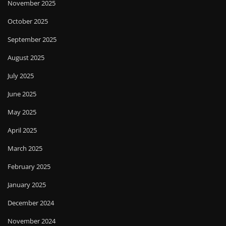
November 2025
October 2025
September 2025
August 2025
July 2025
June 2025
May 2025
April 2025
March 2025
February 2025
January 2025
December 2024
November 2024