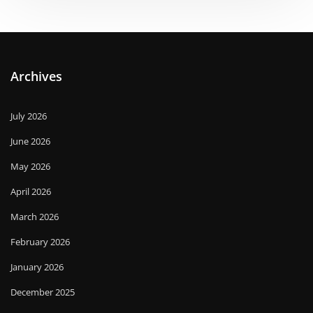
Archives
July 2026
June 2026
May 2026
April 2026
March 2026
February 2026
January 2026
December 2025