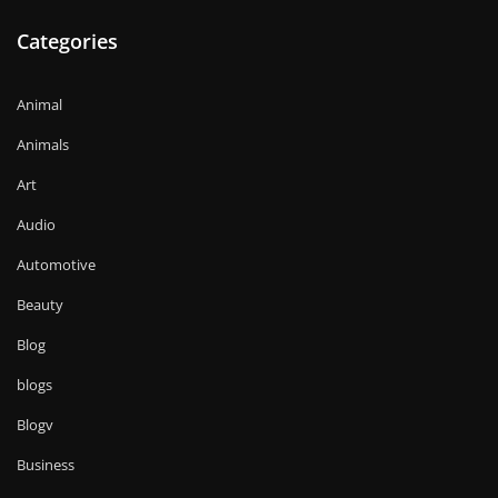
Categories
Animal
Animals
Art
Audio
Automotive
Beauty
Blog
blogs
Blogv
Business