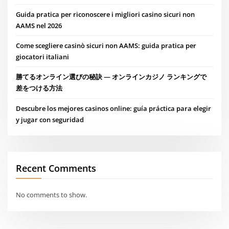
Guida pratica per riconoscere i migliori casino sicuri non
AAMS nel 2026
Come scegliere casinò sicuri non AAMS: guida pratica per
giocatori italiani
勝てるオンライン選びの秘訣 — オンラインカジノ ランキングで
差をつける方法
Descubre los mejores casinos online: guía práctica para elegir
y jugar con seguridad
Recent Comments
No comments to show.