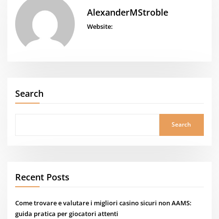
AlexanderMStroble
Website:
Search
Search
Recent Posts
Come trovare e valutare i migliori casino sicuri non AAMS:
guida pratica per giocatori attenti