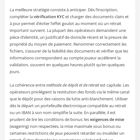
La meilleure stratégie consiste à anticiper. Dès l’inscription,
compléter la
vérification KYC
et charger des documents clairs et
à jour permet d’éviter l’effet goulot au moment où un retrait
important survient. La plupart des opérateurs demandent une
pièce d’identité, un justificatif de domicile récent et la preuve de
propriété du moyen de paiement. Renommer correctement les
fichiers, s’assurer de la lisibilité des documents et vérifier que les
informations correspondent au compte joueur accélèrent la
validation, souvent en quelques heures plutôt qu’en quelques
jours.
La cohérence entre
méthode de dépôt et de retrait
est capitale. Les
opérateurs privilégient la restitution des fonds via le même canal
que le dépôt pour des raisons de lutte anti-blanchiment. Utiliser
dès le départ un portefeuille électronique compatible au retrait
ou un IBAN à son nom simplifie la suite. En parallèle, il est
prudent de lire les conditions de bonus: les
exigences de mise
(wagering) non respectées, la mise maximale sous bonus ou
certaines restrictions de jeux peuvent retarder ou invalider un
retrait. Éviter d’empiler les promotions si l’objectif est un