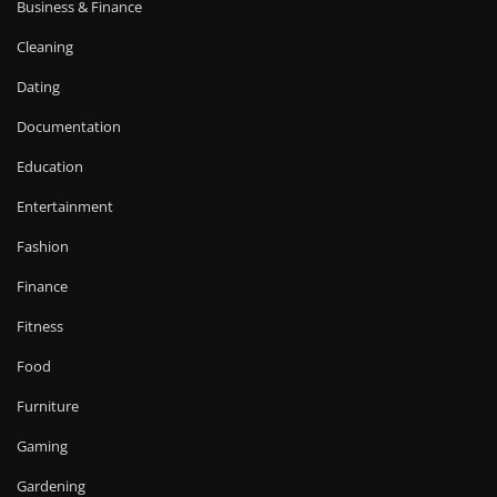
Business & Finance
Cleaning
Dating
Documentation
Education
Entertainment
Fashion
Finance
Fitness
Food
Furniture
Gaming
Gardening