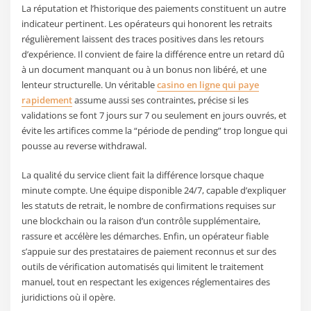
La réputation et l’historique des paiements constituent un autre
indicateur pertinent. Les opérateurs qui honorent les retraits
régulièrement laissent des traces positives dans les retours
d’expérience. Il convient de faire la différence entre un retard dû
à un document manquant ou à un bonus non libéré, et une
lenteur structurelle. Un véritable
casino en ligne qui paye
rapidement
assume aussi ses contraintes, précise si les
validations se font 7 jours sur 7 ou seulement en jours ouvrés, et
évite les artifices comme la “période de pending” trop longue qui
pousse au reverse withdrawal.
La qualité du service client fait la différence lorsque chaque
minute compte. Une équipe disponible 24/7, capable d’expliquer
les statuts de retrait, le nombre de confirmations requises sur
une blockchain ou la raison d’un contrôle supplémentaire,
rassure et accélère les démarches. Enfin, un opérateur fiable
s’appuie sur des prestataires de paiement reconnus et sur des
outils de vérification automatisés qui limitent le traitement
manuel, tout en respectant les exigences réglementaires des
juridictions où il opère.