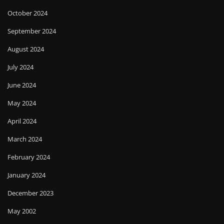
October 2024
September 2024
August 2024
July 2024
June 2024
May 2024
April 2024
March 2024
February 2024
January 2024
December 2023
May 2002