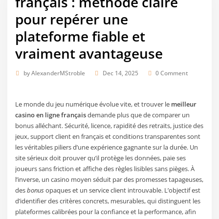
français : méthode claire
pour repérer une
plateforme fiable et
vraiment avantageuse
by
AlexanderMStroble
Dec 14, 2025
0 Comment
Le monde du jeu numérique évolue vite, et trouver le
meilleur
casino en ligne français
demande plus que de comparer un
bonus alléchant. Sécurité, licence, rapidité des retraits, justice des
jeux, support client en français et conditions transparentes sont
les véritables piliers d’une expérience gagnante sur la durée. Un
site sérieux doit prouver qu’il protège les données, paie ses
joueurs sans friction et affiche des règles lisibles sans pièges. À
l’inverse, un casino moyen séduit par des promesses tapageuses,
des
bonus
opaques et un service client introuvable. L’objectif est
d’identifier des critères concrets, mesurables, qui distinguent les
plateformes calibrées pour la confiance et la performance, afin