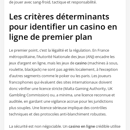
de jouer avec sang-froid, tactique et responsabilité.
Les critères déterminants
pour identifier un casino en
ligne de premier plan
Le premier point, c’est la légalité et la régulation. En France
métropolitaine, l’Autorité Nationale des Jeux (ANJ) encadre les
jeux d’argent en ligne, mais les jeux de
casino
(machines à sous,
roulette, blackjack) ne sont pas agréés localement, à l’exception
d’autres segments comme le poker ou les paris. Les joueurs
francophones qui évaluent des sites internationaux doivent
donc vérifier une licence stricte (Malta Gaming Authority, UK
Gambling Commission) ou, a minima, une licence reconnue et
auditée, en gardant une vigilance accrue pour les juridictions
plus souples. Une licence sérieuse implique des contrôles
techniques et des protocoles anti-blanchiment robustes.
La sécurité est non négociable. Un
casino en ligne
crédible utilise