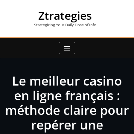
Skip
to
Ztrategies
content
Strategizing Your Daily Dose of Info
Le meilleur casino
en ligne français :
méthode claire pour
repérer une