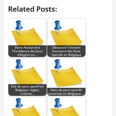
Related Posts:
Votre Portail vers
Découvrir l'Univers
l'Excellence des Jeux
Fascinant des Paris
d'Argent en…
Sportifs en Belgique
Site de paris sportif en
Belgique: règles,
Sites de paris sportifs
critères…
autorisés en Belgique:…