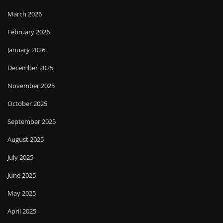
March 2026
February 2026
January 2026
December 2025
November 2025
October 2025
September 2025
August 2025
July 2025
June 2025
May 2025
April 2025