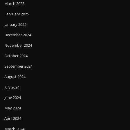
March 2025
February 2025
January 2025
December 2024
November 2024
October 2024
September 2024
August 2024
July 2024
June 2024
May 2024
April 2024
March 2024