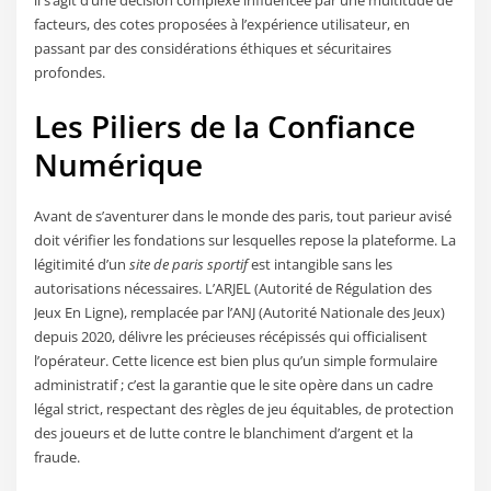
il s’agit d’une décision complexe influencée par une multitude de
facteurs, des cotes proposées à l’expérience utilisateur, en
passant par des considérations éthiques et sécuritaires
profondes.
Les Piliers de la Confiance
Numérique
Avant de s’aventurer dans le monde des paris, tout parieur avisé
doit vérifier les fondations sur lesquelles repose la plateforme. La
légitimité d’un
site de paris sportif
est intangible sans les
autorisations nécessaires. L’ARJEL (Autorité de Régulation des
Jeux En Ligne), remplacée par l’ANJ (Autorité Nationale des Jeux)
depuis 2020, délivre les précieuses récépissés qui officialisent
l’opérateur. Cette licence est bien plus qu’un simple formulaire
administratif ; c’est la garantie que le site opère dans un cadre
légal strict, respectant des règles de jeu équitables, de protection
des joueurs et de lutte contre le blanchiment d’argent et la
fraude.