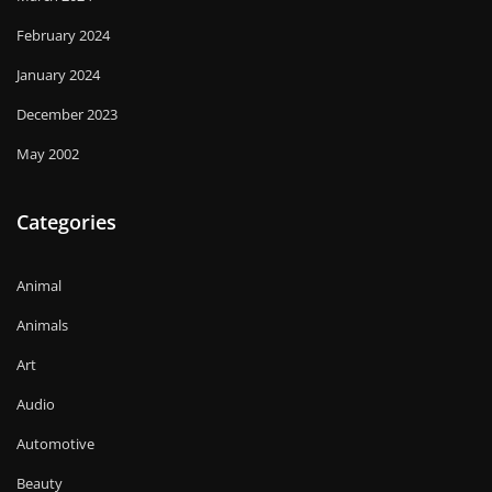
February 2024
January 2024
December 2023
May 2002
Categories
Animal
Animals
Art
Audio
Automotive
Beauty