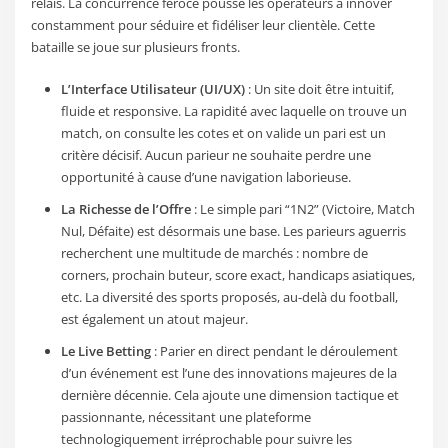
relais. La concurrence féroce pousse les opérateurs à innover
constamment pour séduire et fidéliser leur clientèle. Cette
bataille se joue sur plusieurs fronts.
L’Interface Utilisateur (UI/UX)
: Un site doit être intuitif,
fluide et responsive. La rapidité avec laquelle on trouve un
match, on consulte les cotes et on valide un pari est un
critère décisif. Aucun parieur ne souhaite perdre une
opportunité à cause d’une navigation laborieuse.
La Richesse de l’Offre
: Le simple pari “1N2” (Victoire, Match
Nul, Défaite) est désormais une base. Les parieurs aguerris
recherchent une multitude de marchés : nombre de
corners, prochain buteur, score exact, handicaps asiatiques,
etc. La diversité des sports proposés, au-delà du football,
est également un atout majeur.
Le Live Betting
: Parier en direct pendant le déroulement
d’un événement est l’une des innovations majeures de la
dernière décennie. Cela ajoute une dimension tactique et
passionnante, nécessitant une plateforme
technologiquement irréprochable pour suivre les