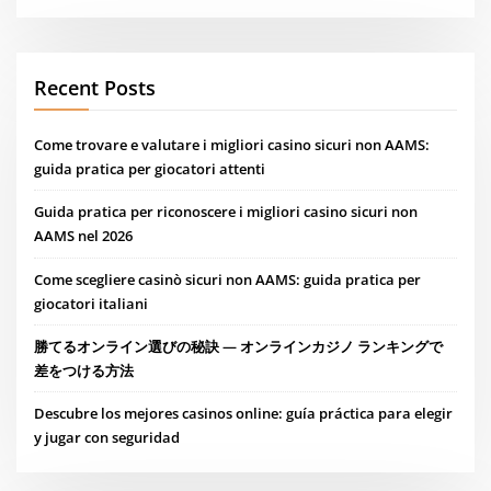
Recent Posts
Come trovare e valutare i migliori casino sicuri non AAMS:
guida pratica per giocatori attenti
Guida pratica per riconoscere i migliori casino sicuri non
AAMS nel 2026
Come scegliere casinò sicuri non AAMS: guida pratica per
giocatori italiani
勝てるオンライン選びの秘訣 — オンラインカジノ ランキングで
差をつける方法
Descubre los mejores casinos online: guía práctica para elegir
y jugar con seguridad