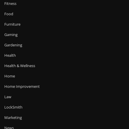
Fitness
Food
Furniture
Gaming
Gardening
Health
Health & Wellness
Home
Home Improvement
Law
LockSmith
Marketing
News