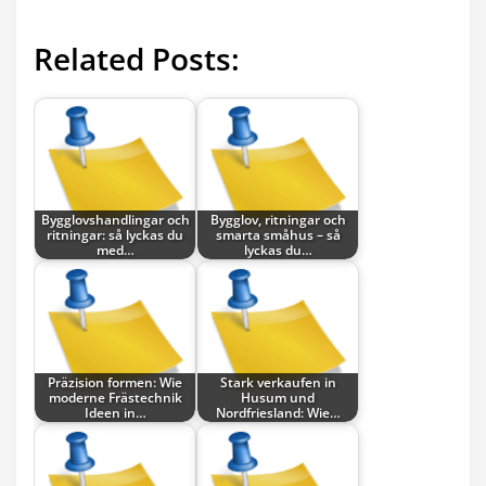
Related Posts:
Bygglovshandlingar och
Bygglov, ritningar och
ritningar: så lyckas du
smarta småhus – så
med…
lyckas du…
Präzision formen: Wie
Stark verkaufen in
moderne Frästechnik
Husum und
Ideen in…
Nordfriesland: Wie…