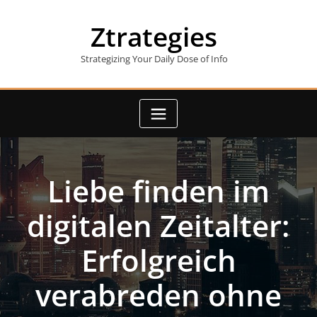
Skip
to
Ztrategies
content
Strategizing Your Daily Dose of Info
Liebe finden im
digitalen Zeitalter:
Erfolgreich
verabreden ohne