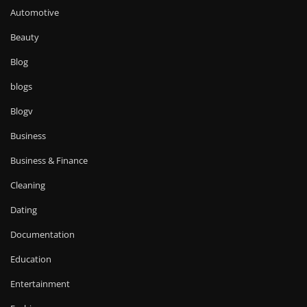
Automotive
Beauty
Blog
blogs
Blogv
Business
Business & Finance
Cleaning
Dating
Documentation
Education
Entertainment