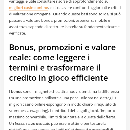
vantaggi, è utile consultare risorse di approfondimento sui
migliori casino online
, così da avere confronti aggiornati e criteri
di valutazione omogenei. Quando queste basi sono solide, si può
passare a valutare bonus, promozioni, esperienza mobile e
assistenza, sapendo di costruire la scelta su fondamenta sicure e
verificate.
Bonus, promozioni e valore
reale: come leggere i
termini e trasformare il
credito in gioco efficiente
I
bonus
sono il magnete che attira nuovi utenti, ma la differenza
tra una promozione brillante e una poco utile sta nei dettagli. I
migliori casino online espongono in modo chiaro il requisito di
scommessa (wagering), i contributi dei singoli giochi, l’importo
massimo convertibile, i limiti di puntata e la durata dell’offerta.
Un
bonus senza deposito
può essere ottimo per testare la
piattaforma, ma spesso ha limiti più stringenti e massimali di