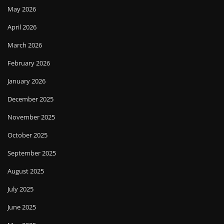
May 2026
April 2026
March 2026
February 2026
January 2026
December 2025
November 2025
October 2025
September 2025
August 2025
July 2025
June 2025