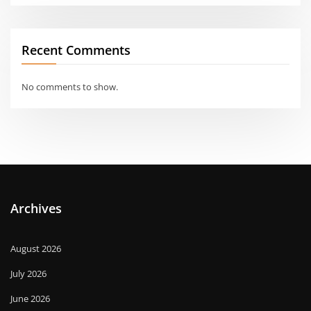
Recent Comments
No comments to show.
Archives
August 2026
July 2026
June 2026