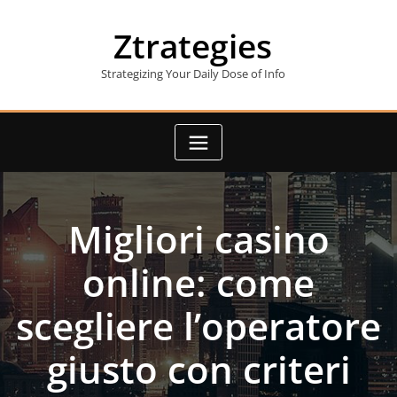
Skip
to
Ztrategies
content
Strategizing Your Daily Dose of Info
Migliori casino
online: come
scegliere l’operatore
giusto con criteri