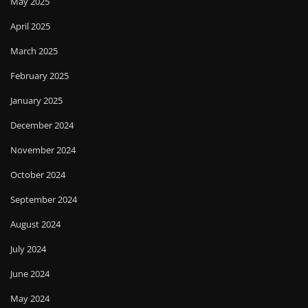
May 2025
April 2025
March 2025
February 2025
January 2025
December 2024
November 2024
October 2024
September 2024
August 2024
July 2024
June 2024
May 2024