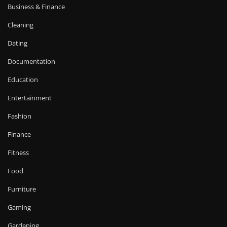
Business & Finance
Cleaning
Dating
Documentation
Education
Entertainment
Fashion
Finance
Fitness
Food
Furniture
Gaming
Gardening