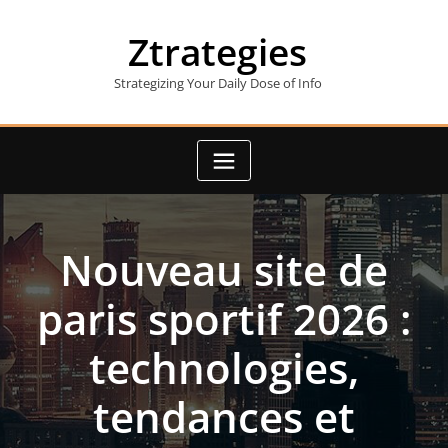
Skip
to
Ztrategies
content
Strategizing Your Daily Dose of Info
Nouveau site de
paris sportif 2026 :
technologies,
tendances et