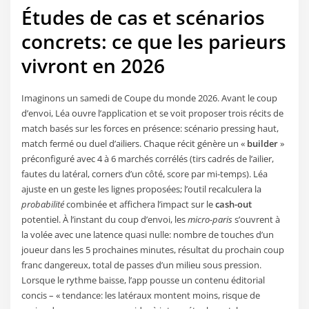
Études de cas et scénarios
concrets: ce que les parieurs
vivront en 2026
Imaginons un samedi de Coupe du monde 2026. Avant le coup
d’envoi, Léa ouvre l’application et se voit proposer trois récits de
match basés sur les forces en présence: scénario pressing haut,
match fermé ou duel d’ailiers. Chaque récit génère un «
builder
»
préconfiguré avec 4 à 6 marchés corrélés (tirs cadrés de l’ailier,
fautes du latéral, corners d’un côté, score par mi-temps). Léa
ajuste en un geste les lignes proposées; l’outil recalculera la
probabilité
combinée et affichera l’impact sur le
cash-out
potentiel. À l’instant du coup d’envoi, les
micro-paris
s’ouvrent à
la volée avec une latence quasi nulle: nombre de touches d’un
joueur dans les 5 prochaines minutes, résultat du prochain coup
franc dangereux, total de passes d’un milieu sous pression.
Lorsque le rythme baisse, l’app pousse un contenu éditorial
concis – « tendance: les latéraux montent moins, risque de