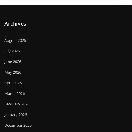
Archives
August 2026
July 2026
June 2026
May 2026
April 2026
March 2026
February 2026
January 2026
December 2025