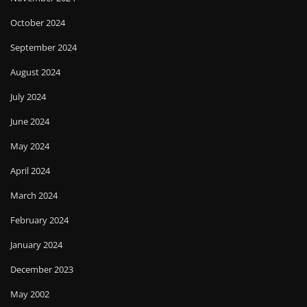
October 2024
September 2024
August 2024
July 2024
June 2024
May 2024
April 2024
March 2024
February 2024
January 2024
December 2023
May 2002