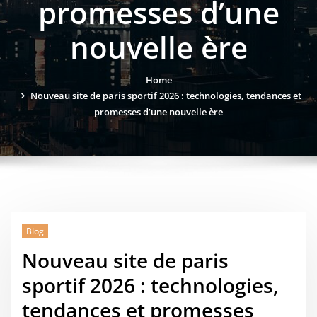
promesses d’une
nouvelle ère
Home
Nouveau site de paris sportif 2026 : technologies, tendances et
promesses d’une nouvelle ère
Blog
Nouveau site de paris
sportif 2026 : technologies,
tendances et promesses