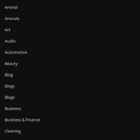
Animal
Animals
Art
Audio
Automotive
Beauty
Blog
blogs
Blogv
Business
Business & Finance
Cleaning