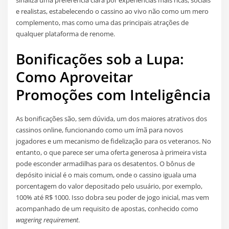
sinaliza uma preferência clara por experiências mais ricas, sociais
e realistas, estabelecendo o cassino ao vivo não como um mero
complemento, mas como uma das principais atrações de
qualquer plataforma de renome.
Bonificações sob a Lupa:
Como Aproveitar
Promoções com Inteligência
As bonificações são, sem dúvida, um dos maiores atrativos dos
cassinos online, funcionando como um ímã para novos
jogadores e um mecanismo de fidelização para os veteranos. No
entanto, o que parece ser uma oferta generosa à primeira vista
pode esconder armadilhas para os desatentos. O bônus de
depósito inicial é o mais comum, onde o cassino iguala uma
porcentagem do valor depositado pelo usuário, por exemplo,
100% até R$ 1000. Isso dobra seu poder de jogo inicial, mas vem
acompanhado de um requisito de apostas, conhecido como
wagering requirement
.