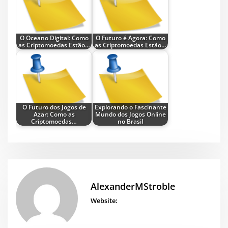
O Oceano Digital: Como
O Futuro é Agora: Como
as Criptomoedas Estão…
as Criptomoedas Estão…
O Futuro dos Jogos de
Explorando o Fascinante
Azar: Como as
Mundo dos Jogos Online
Criptomoedas…
no Brasil
AlexanderMStroble
Website: