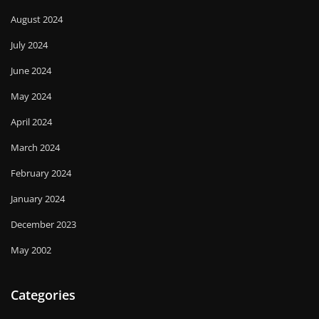
August 2024
July 2024
June 2024
May 2024
April 2024
March 2024
February 2024
January 2024
December 2023
May 2002
Categories