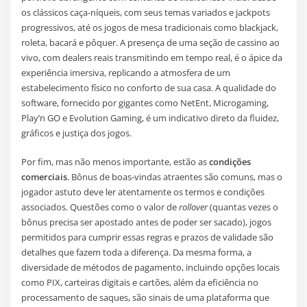
os clássicos caça-níqueis, com seus temas variados e jackpots
progressivos, até os jogos de mesa tradicionais como blackjack,
roleta, bacará e pôquer. A presença de uma seção de cassino ao
vivo, com dealers reais transmitindo em tempo real, é o ápice da
experiência imersiva, replicando a atmosfera de um
estabelecimento físico no conforto de sua casa. A qualidade do
software, fornecido por gigantes como NetEnt, Microgaming,
Play’n GO e Evolution Gaming, é um indicativo direto da fluidez,
gráficos e justiça dos jogos.
Por fim, mas não menos importante, estão as
condições
comerciais
. Bônus de boas-vindas atraentes são comuns, mas o
jogador astuto deve ler atentamente os termos e condições
associados. Questões como o valor de
rollover
(quantas vezes o
bônus precisa ser apostado antes de poder ser sacado), jogos
permitidos para cumprir essas regras e prazos de validade são
detalhes que fazem toda a diferença. Da mesma forma, a
diversidade de métodos de pagamento, incluindo opções locais
como PIX, carteiras digitais e cartões, além da eficiência no
processamento de saques, são sinais de uma plataforma que