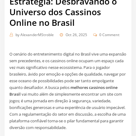
Estratégia: Desbravando o
Universo dos Cassinos
Online no Brasil
by
AlexanderMStroble
Oct 26, 2025
0 Comment
O cenário do entretenimento digital no Brasil vive uma expansão
sem precedentes, e os cassinos online ocupam um espaço cada
vez mais significativo nesse ecossistema. Para o jogador
brasileiro, ávido por emoção e opções de qualidade, navegar por
esse oceano de possibilidades pode ser tanto empolgante
quanto desafiador. A busca pelos
melhores cassinos online
Brasil
vai muito além de simplesmente encontrar um site com
jogos; é uma jornada em direção à segurança, variedade,
bonificações generosas e uma experiência de usuário impecável.
Com a regulamentação do setor em discussão, a escolha de uma
plataforma confiável torna-se o pilar fundamental para garantir
diversão com responsabilidade.