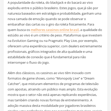
A popularidade da roleta, do blackjack e do bacará ao vivo
explodiu entre o público brasileiro. Estes jogos, que já são por
natureza baseados em estratégia e probabilidade, ganham uma
nova camada de emoção quando se pode observar o
embaralhar das cartas ou o giro da roleta fisicamente. Para
quem busca os
melhores cassinos online brasil
, a qualidade do
estúdio ao vivo é um critério de peso. Plataformas que investem
na Evolution Gaming ou na Pragmatic Play Live, por exemplo,
oferecem uma experiência superior, com dealers extremamente
profissionais, gráficos integrados de alta qualidade e uma
estabilidade de conexão que é fundamental para não
interromper o fluxo do jogo.
Além dos clássicos, os cassinos ao vivo têm inovado com
formatos de game shows, como “Monopoly Live” e “Dream
Catcher”, que misturam elementos de programas de televisão
com apostas, atraindo um público mais amplo. Esta evolução
mostra que o setor não está apenas replicando experiências,
mas também criando novas formas de entretenimento. A
adoção massiva desta modalidade por jogadores brasileiros