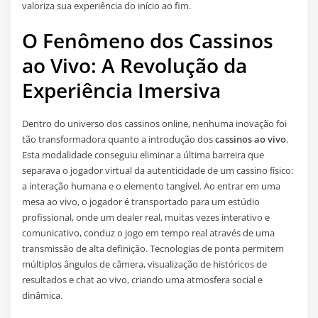
valoriza sua experiência do início ao fim.
O Fenômeno dos Cassinos
ao Vivo: A Revolução da
Experiência Imersiva
Dentro do universo dos cassinos online, nenhuma inovação foi
tão transformadora quanto a introdução dos
cassinos ao vivo
.
Esta modalidade conseguiu eliminar a última barreira que
separava o jogador virtual da autenticidade de um cassino físico:
a interação humana e o elemento tangível. Ao entrar em uma
mesa ao vivo, o jogador é transportado para um estúdio
profissional, onde um dealer real, muitas vezes interativo e
comunicativo, conduz o jogo em tempo real através de uma
transmissão de alta definição. Tecnologias de ponta permitem
múltiplos ângulos de câmera, visualização de históricos de
resultados e chat ao vivo, criando uma atmosfera social e
dinâmica.