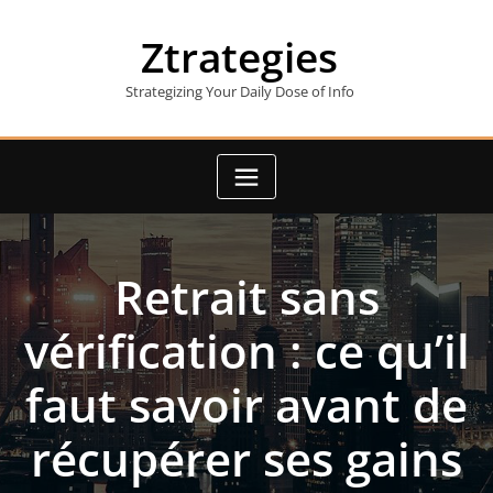
Skip
to
Ztrategies
content
Strategizing Your Daily Dose of Info
Retrait sans
vérification : ce qu’il
faut savoir avant de
récupérer ses gains