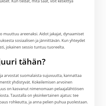
kset. Kun tiedät, mitä saat, voit keskittyä
kko muuttuu areenaksi. Aidot jakajat, dynaamiset
ksesta sosiaalisen ja jännittävän. Kun yhteydet
sti, jokainen sessio tuntuu tuoreelta.
juuri tähän?
ja arvostat suomalaista sujuvuutta, kannattaa
mentit yhdistyvät. Kokeilemisen arvoinen
tuus on kasvanut nimenomaan pelaajalähtöisen
sta. Taustalla on yksinkertainen ajatus: tee
ripaus rohkeutta, ja anna pelien puhua puolestaan.