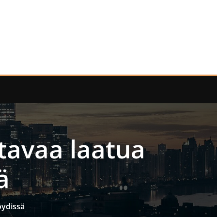
tavaa laatua
ä
öydissä