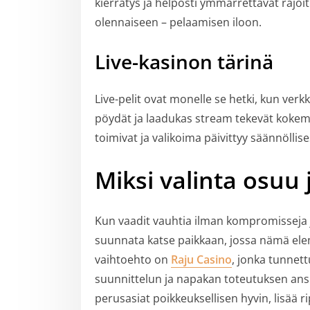
kierrätys ja helposti ymmärrettävät rajoitu
olennaiseen – pelaamisen iloon.
Live-kasinon tärinä
Live-pelit ovat monelle se hetki, kun ver
pöydät ja laadukas stream tekevät kokemu
toimivat ja valikoima päivittyy säännöllise
Miksi valinta osuu 
Kun vaadit vauhtia ilman kompromisseja 
suunnata katse paikkaan, jossa nämä ele
vaihtoehto on
Raju Casino
, jonka tunnet
suunnittelun ja napakan toteutuksen ansio
perusasiat poikkeuksellisen hyvin, lisää 