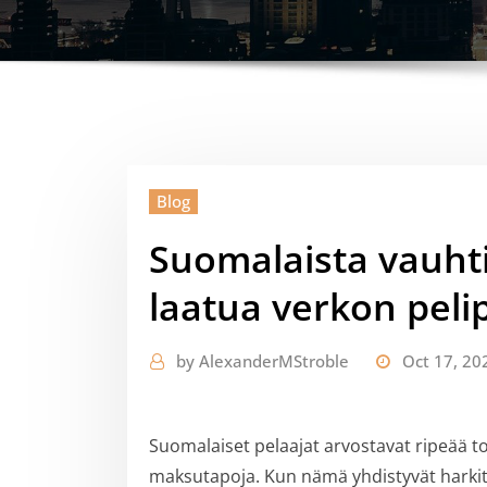
Blog
Suomalaista vauhti
laatua verkon peli
by
AlexanderMStroble
Oct 17, 20
Suomalaiset pelaajat arvostavat ripeää to
maksutapoja. Kun nämä yhdistyvät harkitt