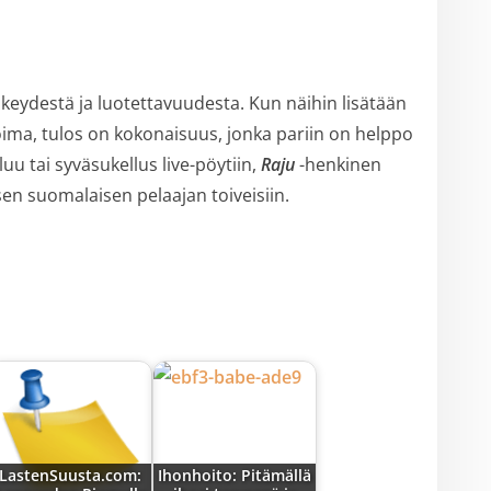
eydestä ja luotettavuudesta. Kun näihin lisätään
koima, tulos on kokonaisuus, jonka pariin on helppo
luu tai syväsukellus live-pöytiin,
Raju
-henkinen
en suomalaisen pelaajan toiveisiin.
LastenSuusta.com:
Ihonhoito: Pitämällä