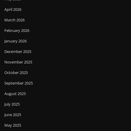
April 2026
March 2026
February 2026
January 2026
December 2025
November 2025
October 2025
September 2025
August 2025
July 2025
June 2025
May 2025