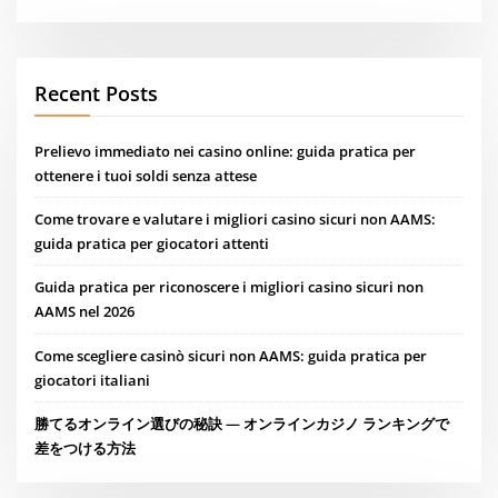
Recent Posts
Prelievo immediato nei casino online: guida pratica per
ottenere i tuoi soldi senza attese
Come trovare e valutare i migliori casino sicuri non AAMS:
guida pratica per giocatori attenti
Guida pratica per riconoscere i migliori casino sicuri non
AAMS nel 2026
Come scegliere casinò sicuri non AAMS: guida pratica per
giocatori italiani
勝てるオンライン選びの秘訣 — オンラインカジノ ランキングで
差をつける方法