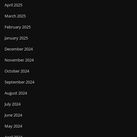
April 2025
March 2025
February 2025
January 2025
December 2024
November 2024
October 2024
September 2024
August 2024
July 2024
June 2024
May 2024
April 2024