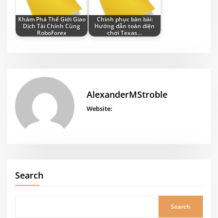
Khám Phá Thế Giới Giao
Chinh phục bàn bài:
Dịch Tài Chính Cùng
Hướng dẫn toàn diện
RoboForex
chơi Texas…
AlexanderMStroble
Website:
Search
Search