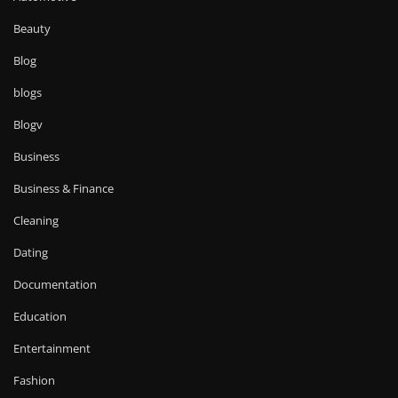
Beauty
Blog
blogs
Blogv
Business
Business & Finance
Cleaning
Dating
Documentation
Education
Entertainment
Fashion