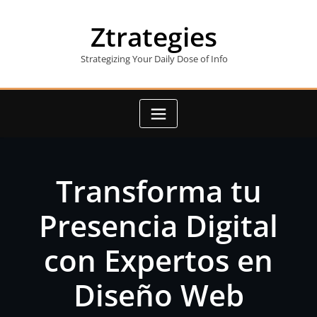
Skip
to
Ztrategies
content
Strategizing Your Daily Dose of Info
Transforma tu
Presencia Digital
con Expertos en
Diseño Web