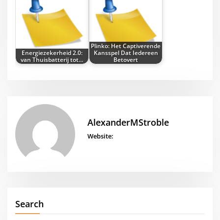
Plinko: Het Captiverende
Energiezekerheid 2.0:
Kansspel Dat Iedereen
van Thuisbatterij tot…
Betovert
AlexanderMStroble
Website:
Search