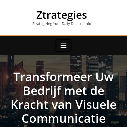
Skip
to
Ztrategies
content
Strategizing Your Daily Dose of Info
Transformeer Uw
Bedrijf met de
Kracht van Visuele
Communicatie