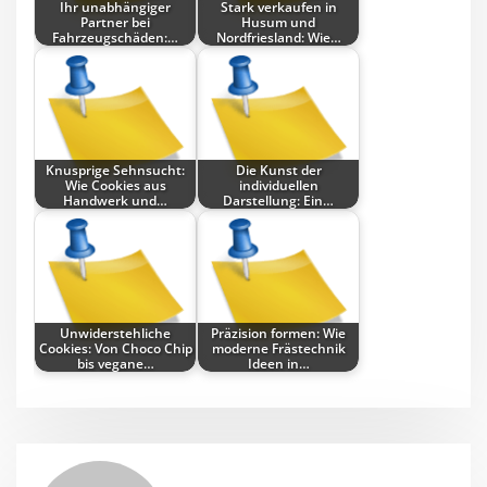
Ihr unabhängiger
Stark verkaufen in
Partner bei
Husum und
Fahrzeugschäden:…
Nordfriesland: Wie…
Knusprige Sehnsucht:
Die Kunst der
Wie Cookies aus
individuellen
Handwerk und…
Darstellung: Ein…
Unwiderstehliche
Präzision formen: Wie
Cookies: Von Choco Chip
moderne Frästechnik
bis vegane…
Ideen in…