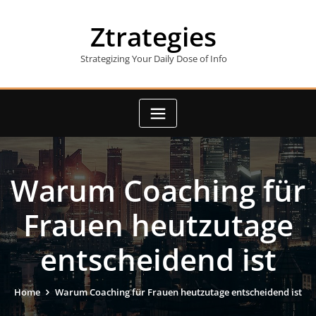
Skip
to
Ztrategies
content
Strategizing Your Daily Dose of Info
Warum Coaching für
Frauen heutzutage
entscheidend ist
Home
Warum Coaching für Frauen heutzutage entscheidend ist