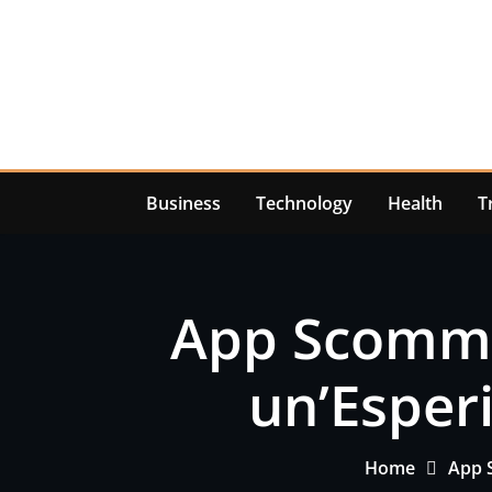
Skip
to
content
Business
Technology
Health
T
App Scommes
un’Esper
Home
App S