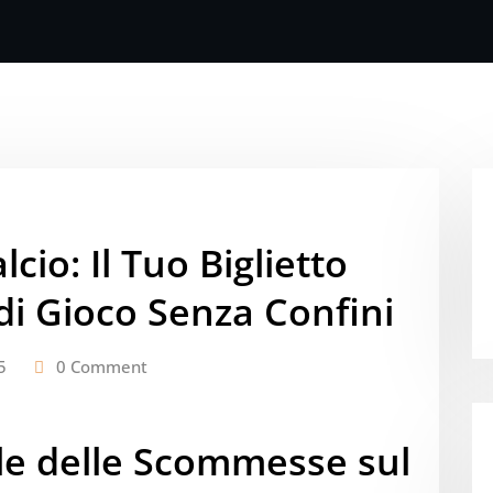
io: Il Tuo Biglietto
di Gioco Senza Confini
5
0 Comment
ale delle Scommesse sul