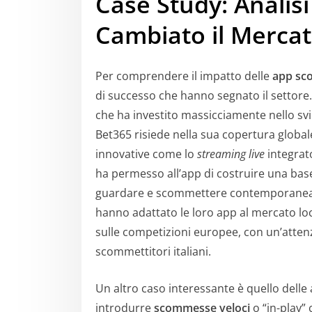
Case Study: Analis
Cambiato il Merca
Per comprendere il impatto delle
app sc
di successo che hanno segnato il setto
che ha investito massicciamente nello svi
Bet365 risiede nella sua copertura globale 
innovative come lo
streaming live
integrato
ha permesso all’app di costruire una base 
guardare e scommettere contemporaneame
hanno adattato le loro app al mercato loc
sulle competizioni europee, con un’attenz
scommettitori italiani.
Un altro caso interessante è quello delle
introdurre
scommesse veloci
o “in-play” 