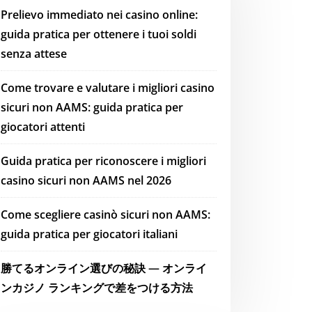
Prelievo immediato nei casino online:
guida pratica per ottenere i tuoi soldi
senza attese
Come trovare e valutare i migliori casino
sicuri non AAMS: guida pratica per
giocatori attenti
Guida pratica per riconoscere i migliori
casino sicuri non AAMS nel 2026
Come scegliere casinò sicuri non AAMS:
guida pratica per giocatori italiani
勝てるオンライン選びの秘訣 — オンライ
ンカジノ ランキングで差をつける方法