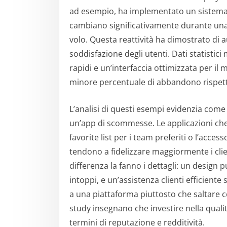
ad esempio, ha implementato un sistema d
cambiano significativamente durante una 
volo. Questa reattività ha dimostrato di
soddisfazione degli utenti. Dati statisti
rapidi e un’interfaccia ottimizzata per il 
minore percentuale di abbandono rispetto
L’analisi di questi esempi evidenzia come
un’app di scommesse. Le applicazioni che
favorite list per i team preferiti o l’acces
tendono a fidelizzare maggiormente i clie
differenza la fanno i dettagli: un design 
intoppi, e un’assistenza clienti efficiente
a una piattaforma piuttosto che saltare c
study insegnano che investire nella qualit
termini di reputazione e redditività.