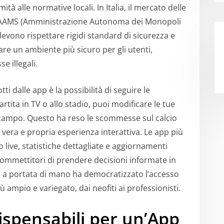
tà alle normative locali. In Italia, il mercato delle
’AAMS (Amministrazione Autonoma dei Monopoli
devono rispettare rigidi standard di sicurezza e
re un ambiente più sicuro per gli utenti,
 illegali.
ti dalle app è la possibilità di seguire le
artita in TV o allo stadio, puoi modificare le tue
l campo. Questo ha reso le scommesse sul calcio
 vera e propria esperienza interattiva. Le app più
 live, statistiche dettagliate e aggiornamenti
commettitori di prendere decisioni informate in
o a portata di mano ha democratizzato l’accesso
ampio e variegato, dai neofiti ai professionisti.
ispensabili per un’App