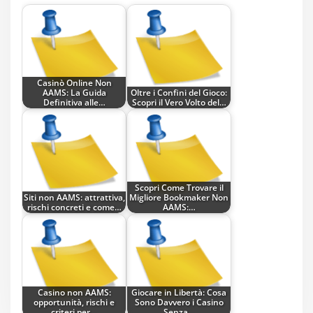
Casinò Online Non
AAMS: La Guida
Oltre i Confini del Gioco:
Definitiva alle…
Scopri il Vero Volto del…
Scopri Come Trovare il
Siti non AAMS: attrattiva,
Migliore Bookmaker Non
rischi concreti e come…
AAMS:…
Casino non AAMS:
Giocare in Libertà: Cosa
opportunità, rischi e
Sono Davvero i Casino
criteri per…
Senza…