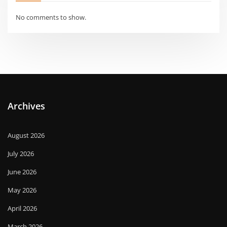
No comments to show.
Archives
August 2026
July 2026
June 2026
May 2026
April 2026
March 2026