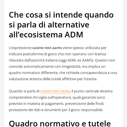
Che cosa si intende quando
si parla di alternative
all’ecosistema ADM
L’espressione
casino non aams
viene spesso utilizzata per
indicare piattaforme di gioco che non operano con licenza
rilasciata dall’autorità italiana (oggi ADM, ex AAMS). Questo non
coincide automaticamente con irregolarità, ma implica un
quadro normativo differente, che richiede consapevolezza e una
valutazione attenta delle tutele effettive per l’utente.
Quando si parla di
casino non aams
, il punto centrale diventa
comprendere chi vigila sull’operatore, quali garanzie sono
previste in materia di pagamenti, prevenzione delle frodi,
protezione dei dati e strumenti per il gioco responsabile.
Quadro normativo e tutele