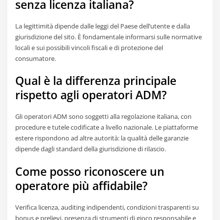
senza licenza italiana?
La legittimità dipende dalle leggi del Paese dell’utente e dalla
giurisdizione del sito. È fondamentale informarsi sulle normative
locali e sui possibili vincoli fiscali e di protezione del
consumatore.
Qual è la differenza principale
rispetto agli operatori ADM?
Gli operatori ADM sono soggetti alla regolazione italiana, con
procedure e tutele codificate a livello nazionale. Le piattaforme
estere rispondono ad altre autorità: la qualità delle garanzie
dipende dagli standard della giurisdizione di rilascio.
Come posso riconoscere un
operatore più affidabile?
Verifica licenza, auditing indipendenti, condizioni trasparenti su
bonus e prelievi, presenza di strumenti di gioco responsabile e