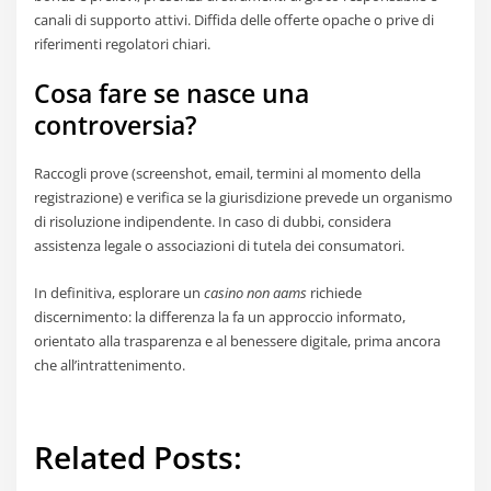
canali di supporto attivi. Diffida delle offerte opache o prive di
riferimenti regolatori chiari.
Cosa fare se nasce una
controversia?
Raccogli prove (screenshot, email, termini al momento della
registrazione) e verifica se la giurisdizione prevede un organismo
di risoluzione indipendente. In caso di dubbi, considera
assistenza legale o associazioni di tutela dei consumatori.
In definitiva, esplorare un
casino non aams
richiede
discernimento: la differenza la fa un approccio informato,
orientato alla trasparenza e al benessere digitale, prima ancora
che all’intrattenimento.
Related Posts: