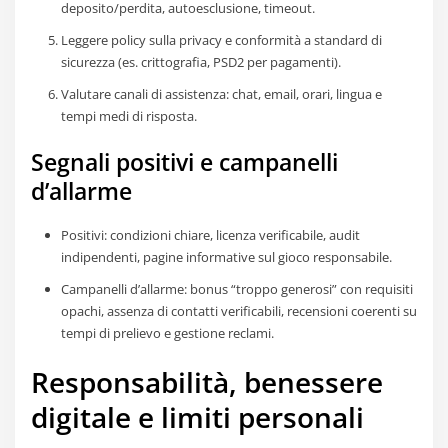
deposito/perdita, autoesclusione, timeout.
Leggere policy sulla privacy e conformità a standard di
sicurezza (es. crittografia, PSD2 per pagamenti).
Valutare canali di assistenza: chat, email, orari, lingua e
tempi medi di risposta.
Segnali positivi e campanelli
d’allarme
Positivi: condizioni chiare, licenza verificabile, audit
indipendenti, pagine informative sul gioco responsabile.
Campanelli d’allarme: bonus “troppo generosi” con requisiti
opachi, assenza di contatti verificabili, recensioni coerenti su
tempi di prelievo e gestione reclami.
Responsabilità, benessere
digitale e limiti personali