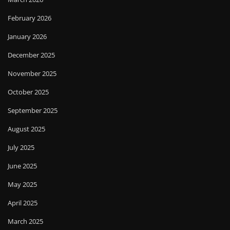
February 2026
January 2026
December 2025
November 2025
October 2025
September 2025
August 2025
July 2025
June 2025
May 2025
April 2025
March 2025