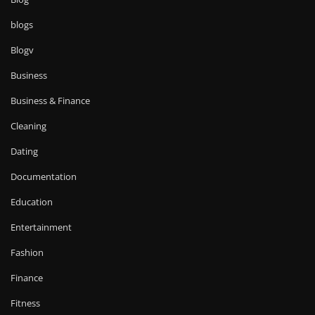
blogs
Blogv
Business
Business & Finance
Cleaning
Dating
Documentation
Education
Entertainment
Fashion
Finance
Fitness