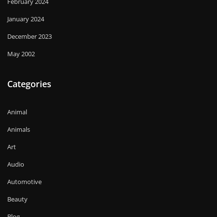
February 2024
January 2024
December 2023
May 2002
Categories
Animal
Animals
Art
Audio
Automotive
Beauty
Blog