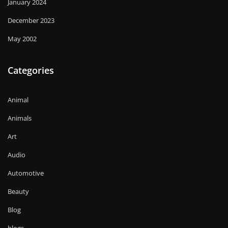
January 2024
December 2023
May 2002
Categories
Animal
Animals
Art
Audio
Automotive
Beauty
Blog
blogs