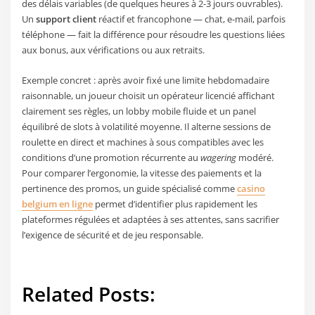
des délais variables (de quelques heures à 2-3 jours ouvrables).
Un
support client
réactif et francophone — chat, e-mail, parfois
téléphone — fait la différence pour résoudre les questions liées
aux bonus, aux vérifications ou aux retraits.
Exemple concret : après avoir fixé une limite hebdomadaire
raisonnable, un joueur choisit un opérateur licencié affichant
clairement ses règles, un lobby mobile fluide et un panel
équilibré de slots à volatilité moyenne. Il alterne sessions de
roulette en direct et machines à sous compatibles avec les
conditions d’une promotion récurrente au
wagering
modéré.
Pour comparer l’ergonomie, la vitesse des paiements et la
pertinence des promos, un guide spécialisé comme
casino
belgium en ligne
permet d’identifier plus rapidement les
plateformes régulées et adaptées à ses attentes, sans sacrifier
l’exigence de sécurité et de jeu responsable.
Related Posts: