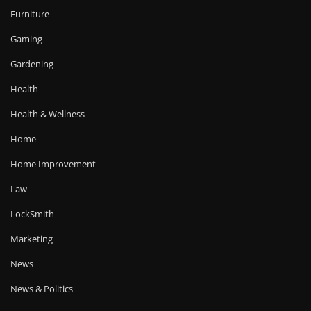
Furniture
Gaming
Gardening
Health
Health & Wellness
Home
Home Improvement
Law
LockSmith
Marketing
News
News & Politics