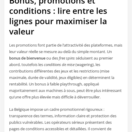
Bonus, promotions et
conditions : lire entre les
lignes pour maximiser la
valeur
Les promotions font partie de l’attractivité des plateformes, mais
leur valeur réelle se mesure au-delà du simple montant. Un
bonus de bienvenue
ou des
free spins
séduisent au premier
abord, toutefois les
conditions de mise
(wagering), les
contributions différentes des jeux et les restrictions (mise
maximale, durée de validité, jeux éligibles) en déterminent la
rentabilité. Un bonus à faible playthrough, appliqué
majoritairement aux machines à sous, peut être plus intéressant
qu’une offre plus élevée mais difficile à déverrouiller.
La Belgique impose un cadre promotionnel rigoureux :
transparence des termes, information claire et protection des
publics vulnérables. Les opérateurs sérieux présentent des
pages de conditions accessibles et détaillées. Il convient de