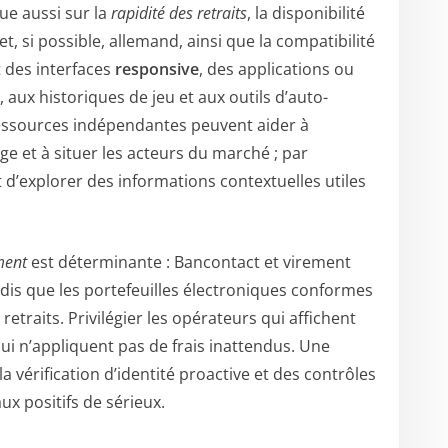
oue aussi sur la
rapidité des retraits
, la disponibilité
et, si possible, allemand, ainsi que la compatibilité
t des interfaces
responsive
, des applications ou
 aux historiques de jeu et aux outils d’auto-
 ressources indépendantes peuvent aider à
 et à situer les acteurs du marché ; par
d’explorer des informations contextuelles utiles
ment
est déterminante : Bancontact et virement
ndis que les portefeuilles électroniques conformes
etraits. Privilégier les opérateurs qui affichent
qui n’appliquent pas de frais inattendus. Une
a vérification d’identité proactive et des contrôles
ux positifs de sérieux.