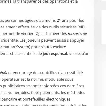
formes, la transparence des opérations et la
 aux personnes âgées d’au moins
21 ans
pour les
éralement effectuée via des outils sécurisés (eID,
 permet de vérifier l’âge, d’activer des
mesures de
n d’identité. Les joueurs peuvent aussi s’appuyer
ormation System) pour s’auto-exclure
démarche essentielle de
jeu responsable
lorsqu’on
dépôt
et encourage des contrôles d’accessibilité
 opérateur est la norme, modulable sous
ons publicitaires se sont renforcées ces dernières
ublics vulnérables. Côté paiements, les méthodes
t bancaire et portefeuilles électroniques
 cartes de crédit est strictement encadré, et les