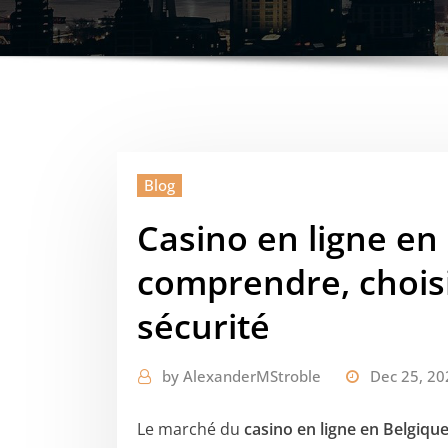
Blog
Casino en ligne en 
comprendre, choisi
sécurité
by
AlexanderMStroble
Dec 25, 20
Le marché du
casino en ligne en Belgiqu