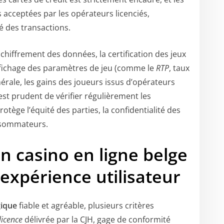
acceptées par les opérateurs licenciés,
té des transactions.
 chiffrement des données, la certification des jeux
affichage des paramètres de jeu (comme le
RTP
, taux
nérale, les gains des joueurs issus d’opérateurs
est prudent de vérifier régulièrement les
rotège l’équité des parties, la confidentialité des
onsommateurs.
 casino en ligne belge
t expérience utilisateur
gique
fiable et agréable, plusieurs critères
licence
délivrée par la CJH, gage de conformité