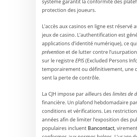
système garantit la conformité des plate
protection des joueurs.
L’accès aux casinos en ligne est réservé
jeux de casino. L’authentification est gén
applications d’identité numérique), ce qui
prévention
et de lutter contre l’usurpatio
sur le registre
EPIS
(Excluded Persons Inf
temporairement ou définitivement, une 
sent la perte de contrôle.
La CJH impose par ailleurs des
limites de 
financière. Un plafond hebdomadaire par
conditions et vérifications. Les restricti
années afin de limiter l’exposition des p
populaires incluent
Bancontact
, viremen
conformes aux normes belges. L’usage des