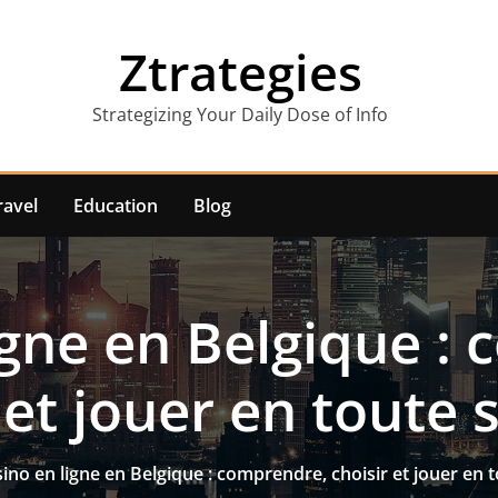
Ztrategies
Strategizing Your Daily Dose of Info
ravel
Education
Blog
igne en Belgique :
 et jouer en toute 
ino en ligne en Belgique : comprendre, choisir et jouer en t