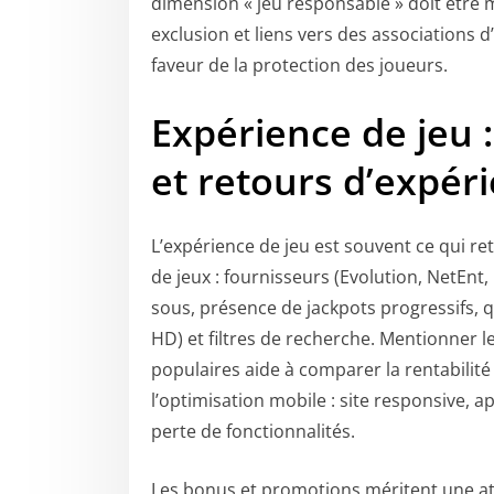
dimension « jeu responsable » doit être m
exclusion et liens vers des associations
faveur de la protection des joueurs.
Expérience de jeu :
et retours d’expér
L’expérience de jeu est souvent ce qui ret
de jeux : fournisseurs (Evolution, NetEnt
sous, présence de jackpots progressifs, q
HD) et filtres de recherche. Mentionner l
populaires aide à comparer la rentabilité 
l’optimisation mobile : site responsive, a
perte de fonctionnalités.
Les bonus et promotions méritent une at