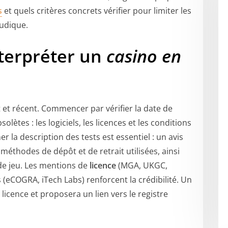
s
et quels critères concrets vérifier pour limiter les
ludique.
nterpréter un
casino en
t et récent. Commencer par vérifier la date de
olètes : les logiciels, les licences et les conditions
la description des tests est essentiel : un avis
es méthodes de dépôt et de retrait utilisées, ainsi
de jeu. Les mentions de
licence
(MGA, UKGC,
 (eCOGRA, iTech Labs) renforcent la crédibilité. Un
licence et proposera un lien vers le registre