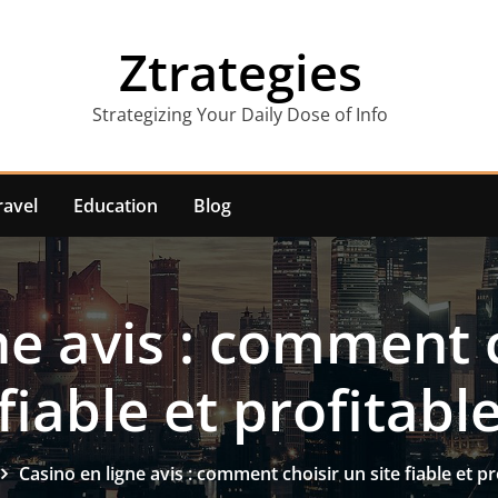
Ztrategies
Strategizing Your Daily Dose of Info
ravel
Education
Blog
ne avis : comment c
fiable et profitabl
Casino en ligne avis : comment choisir un site fiable et pr