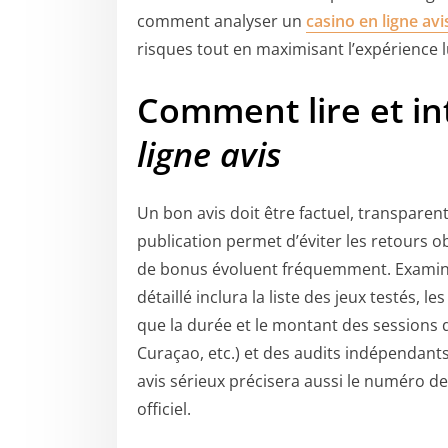
comment analyser un
casino en ligne avi
risques tout en maximisant l’expérience 
Comment lire et i
ligne avis
Un bon avis doit être factuel, transparen
publication permet d’éviter les retours obs
de bonus évoluent fréquemment. Examiner 
détaillé inclura la liste des jeux testés, l
que la durée et le montant des sessions 
Curaçao, etc.) et des audits indépendants
avis sérieux précisera aussi le numéro de 
officiel.