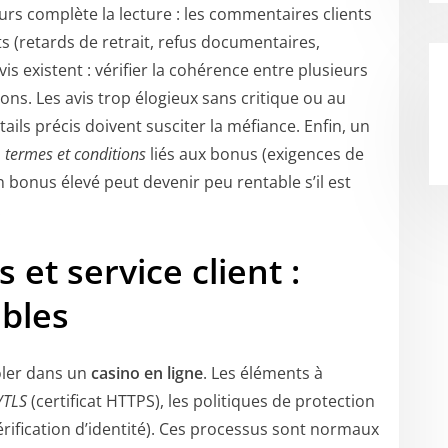
eurs complète la lecture : les commentaires clients
 (retards de retrait, refus documentaires,
vis existent : vérifier la cohérence entre plusieurs
ons. Les avis trop élogieux sans critique ou au
ils précis doivent susciter la méfiance. Enfin, un
s
termes et conditions
liés aux bonus (exigences de
n bonus élevé peut devenir peu rentable s’il est
.
 et service client :
ables
rôler dans un
casino en ligne
. Les éléments à
/TLS
(certificat HTTPS), les politiques de protection
érification d’identité). Ces processus sont normaux