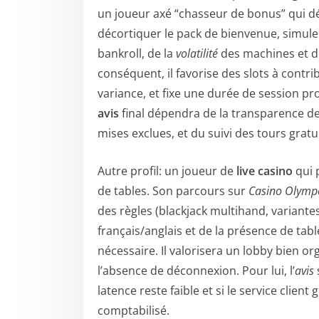
un joueur axé “chasseur de bonus” qui 
décortiquer le pack de bienvenue, simuler
bankroll, de la
volatilité
des machines et de 
conséquent, il favorise des slots à contri
variance, et fixe une durée de session p
avis
final dépendra de la transparence de
mises exclues, et du suivi des tours gratu
Autre profil: un joueur de
live casino
qui p
de tables. Son parcours sur
Casino Olymp
des règles (blackjack multihand, variantes
français/anglais et de la présence de tab
nécessaire. Il valorisera un lobby bien org
l’absence de déconnexion. Pour lui, l’
avis
latence reste faible et si le service clie
comptabilisé.