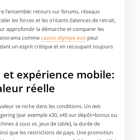
re l’ensemble: retours sur forums, réseaux
ler les forces et les irritants (latences de retrait,
our approfondir la démarche et comparer les
un panorama comme
casino olympe avis
peut
ardant un esprit critique et en recoupant toujours
 et expérience mobile:
leur réelle
a valeur se niche dans les conditions. Un
avis
agering (par exemple x30, x40 sur dépôt+bonus ou
hines à sous vs. jeux de table), la durée de
 ainsi que les restrictions de pays. Une promotion