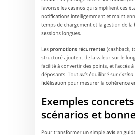
favorise les casinos qui simplifient ces é
notifications intelligemment et maintien
temps de chargement et la gestion de la b
sessions longues.
Les
promotions récurrentes
(cashback, t
structuré ajoutent de la valeur sur le long 
facilité à convertir des points, et l’accè
déposants. Tout
avis
équilibré sur
Casino
fidélisation pour mesurer la cohérence en
Exemples concrets:
scénarios et bonne
Pour transformer un simple
avis
en guide