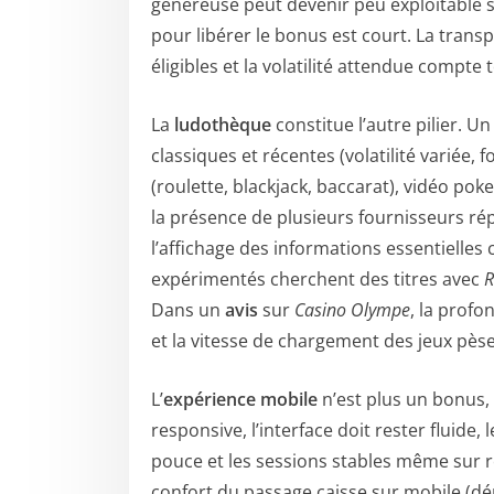
généreuse peut devenir peu exploitable si 
pour libérer le bonus est court. La trans
éligibles et la volatilité attendue compte
La
ludothèque
constitue l’autre pilier. 
classiques et récentes (volatilité variée, 
(roulette, blackjack, baccarat), vidéo pok
la présence de plusieurs fournisseurs rép
l’affichage des informations essentielle
expérimentés cherchent des titres avec
R
Dans un
avis
sur
Casino Olympe
, la profo
et la vitesse de chargement des jeux pèse
L’
expérience mobile
n’est plus un bonus, 
responsive, l’interface doit rester fluide, 
pouce et les sessions stables même sur r
confort du passage caisse sur mobile (dé