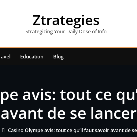
Ztrategies
Strategizing Your Daily Dose of Info
ravel
Education
Blog
 avis: tout ce qu’
avant de se lancer
Casino Olympe avis: tout ce qu’il faut savoir avant de se