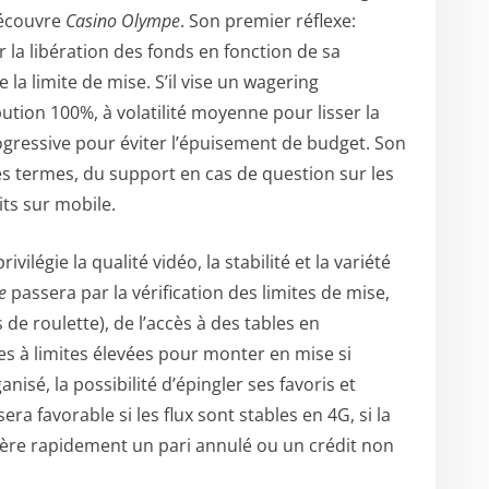
découvre
Casino Olympe
. Son premier réflexe:
 la libération des fonds en fonction de sa
la limite de mise. S’il vise un wagering
bution 100%, à volatilité moyenne pour lisser la
rogressive pour éviter l’épuisement de budget. Son
s termes, du support en cas de question sur les
its sur mobile.
rivilégie la qualité vidéo, la stabilité et la variété
e
passera par la vérification des limites de mise,
 de roulette), de l’accès à des tables en
les à limites élevées pour monter en mise si
anisé, la possibilité d’épingler ses favoris et
sera favorable si les flux sont stables en 4G, si la
nt gère rapidement un pari annulé ou un crédit non