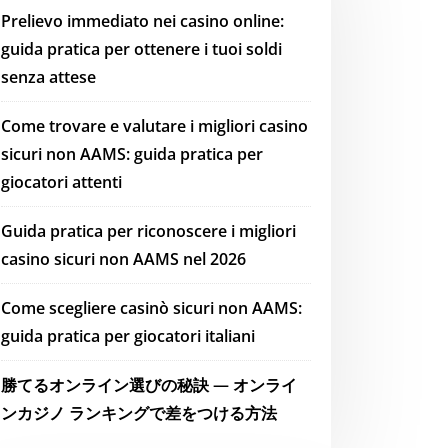
Prelievo immediato nei casino online:
guida pratica per ottenere i tuoi soldi
senza attese
Come trovare e valutare i migliori casino
sicuri non AAMS: guida pratica per
giocatori attenti
Guida pratica per riconoscere i migliori
casino sicuri non AAMS nel 2026
Come scegliere casinò sicuri non AAMS:
guida pratica per giocatori italiani
勝てるオンライン選びの秘訣 — オンライ
ンカジノ ランキングで差をつける方法