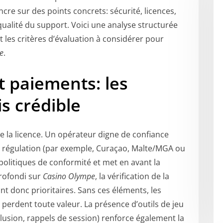
cre sur des points concrets: sécurité, licences,
 qualité du support. Voici une analyse structurée
t les critères d’évaluation à considérer pour
e
.
et paiements: les
s crédible
e la licence. Un opérateur digne de confiance
 régulation (par exemple, Curaçao, Malte/MGA ou
 politiques de conformité et met en avant la
ofondi sur
Casino Olympe
, la vérification de la
ont donc prioritaires. Sans ces éléments, les
erdent toute valeur. La présence d’outils de jeu
lusion, rappels de session) renforce également la