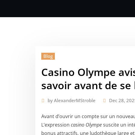
Blog
Casino Olympe avis:
savoir avant de se
by
AlexanderMStroble
Dec 28, 202
Avant d’ouvrir un compte sur un nouveau
L’expression
casino Olympe
suscite un int
bonus attractifs, une ludothèque large et