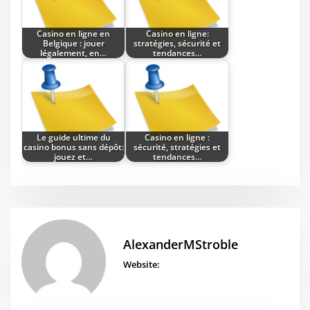
Casino en ligne en
Casino en ligne:
Belgique : jouer
stratégies, sécurité et
légalement, en…
tendances…
Le guide ultime du
Casino en ligne :
casino bonus sans dépôt:
sécurité, stratégies et
jouez et…
tendances…
AlexanderMStroble
Website: