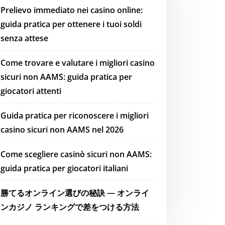
Prelievo immediato nei casino online:
guida pratica per ottenere i tuoi soldi
senza attese
Come trovare e valutare i migliori casino
sicuri non AAMS: guida pratica per
giocatori attenti
Guida pratica per riconoscere i migliori
casino sicuri non AAMS nel 2026
Come scegliere casinò sicuri non AAMS:
guida pratica per giocatori italiani
勝てるオンライン選びの秘訣 — オンライ
ンカジノ ランキングで差をつける方法