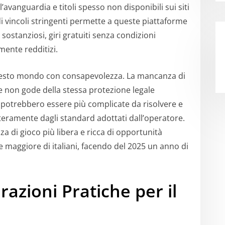
’avanguardia e titoli spesso non disponibili sui siti
 di vincoli stringenti permette a queste piattaforme
ostanziosi, giri gratuiti senza condizioni
ente redditizi.
uesto mondo con consapevolezza. La mancanza di
re non gode della stessa protezione legale
 potrebbero essere più complicate da risolvere e
nteramente dagli standard adottati dall’operatore.
za di gioco più libera e ricca di opportunità
maggiore di italiani, facendo del 2025 un anno di
azioni Pratiche per il