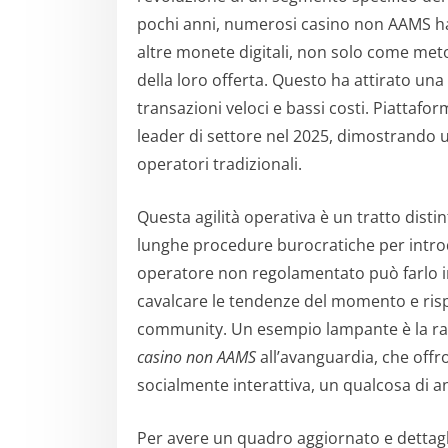
pochi anni, numerosi casino non AAMS h
altre monete digitali, non solo come m
della loro offerta. Questo ha attirato una
transazioni veloci e bassi costi. Piattafo
leader di settore nel 2025, dimostrando 
operatori tradizionali.
Questa agilità operativa è un tratto dist
lunghe procedure burocratiche per intr
operatore non regolamentato può farlo in 
cavalcare le tendenze del momento e ris
community. Un esempio lampante è la rapi
casino non AAMS
all’avanguardia, che off
socialmente interattiva, un qualcosa di an
Per avere un quadro aggiornato e dettaglia