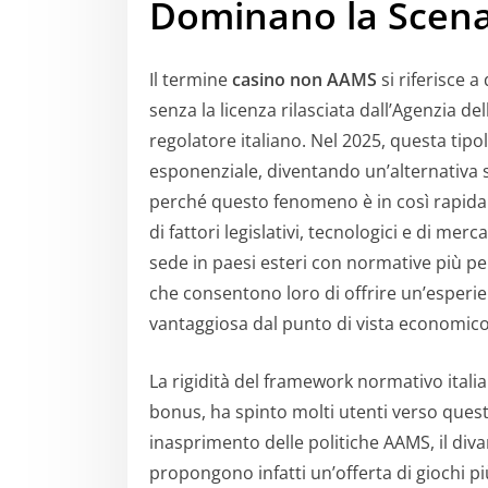
Dominano la Scena
Il termine
casino non AAMS
si riferisce 
senza la licenza rilasciata dall’Agenzia d
regolatore italiano. Nel 2025, questa tipo
esponenziale, diventando un’alternativa s
perché questo fenomeno è in così rapida 
di fattori legislativi, tecnologici e di merc
sede in paesi esteri con normative più p
che consentono loro di offrire un’esperie
vantaggiosa dal punto di vista economico
La rigidità del framework normativo italia
bonus, ha spinto molti utenti verso queste
inasprimento delle politiche AAMS, il diva
propongono infatti un’offerta di giochi p